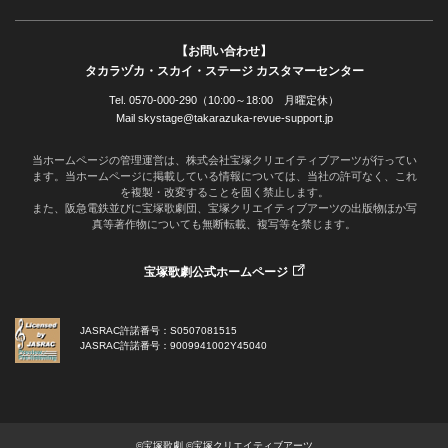
【お問い合わせ】
タカラヅカ・スカイ・ステージ カスタマーセンター
Tel. 0570-000-290（10:00～18:00 月曜定休）
Mail skystage@takarazuka-revue-support.jp
当ホームページの管理運営は、株式会社宝塚クリエイティブアーツが行ってい
ます。当ホームページに掲載している情報については、当社の許可なく、これ
を複製・改変することを固く禁止します。
また、阪急電鉄並びに宝塚歌劇団、宝塚クリエイティブアーツの出版物ほか写
真等著作物についても無断転載、複写等を禁じます。
宝塚歌劇公式ホームページ
JASRAC許諾番号：S0507081515
JASRAC許諾番号：9009941002Y45040
©宝塚歌劇 ©宝塚クリエイティブアーツ