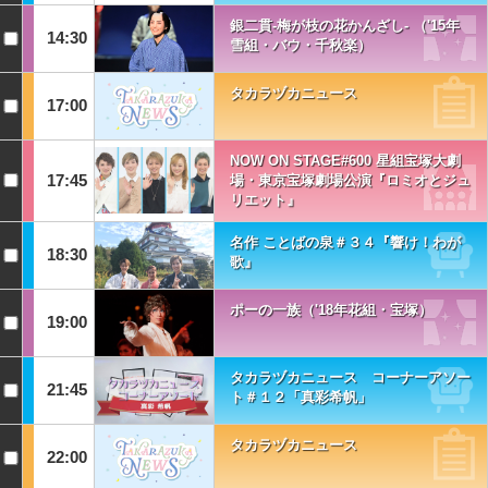
銀二貫-梅が枝の花かんざし- （'15年
14:30
雪組・バウ・千秋楽）
タカラヅカニュース
17:00
NOW ON STAGE#600 星組宝塚大劇
17:45
場・東京宝塚劇場公演『ロミオとジュ
リエット』
名作 ことばの泉＃３４『響け！わが
18:30
歌』
ポーの一族（'18年花組・宝塚）
19:00
タカラヅカニュース コーナーアソー
21:45
ト＃１２「真彩希帆」
タカラヅカニュース
22:00