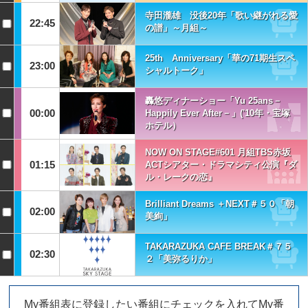
寺田瀧雄 没後20年「歌い継がれる愛
22:45
の譜」～月組～
25th Anniversary「華の71期生スペ
23:00
シャルトーク」
轟悠ディナーショー「Yu 25ans－
00:00
Happily Ever After－」('10年・宝塚
ホテル）
NOW ON STAGE#601 月組TBS赤坂
01:15
ACTシアター・ドラマシティ公演『ダ
ル・レークの恋』
Brilliant Dreams ＋NEXT＃５０「朝
02:00
美絢」
TAKARAZUKA CAFE BREAK＃７５
02:30
２「美弥るりか」
My番組表に登録したい番組にチェックを入れてMy番