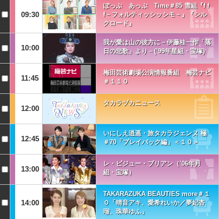
ぽっぷ あっぷ Time＃85 雪組『f f
09:30
f－フォルティッシッシモ－』『シル
クロード』
我が愛は山の彼方に－伊藤桂一作「落
10:00
日の悲歌」より－(’99年星組・宝塚)
梅田芸術劇場公演情報番組 梅芸ナビ
11:45
＃１１０
タカラヅカニュース
12:00
いにしえ逍遥・旅タカラジェンヌ 極
12:45
＃70「プレイバック編」＜１０＞
レ・ビジュー・ブリアン（’06年月
13:00
組・宝塚）
TAKARAZUKA BEAUTIES more＃１
14:00
０「晴音アキ、愛希れいか／夢妃杏
瑠、珠華ゆふ」