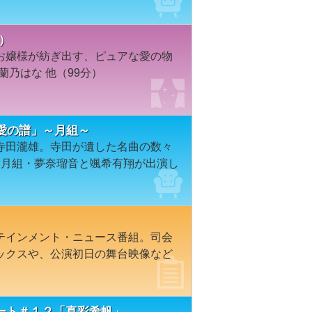
）
お嬢様が紡ぎ出す、ピュアな愛の物
蘭乃はな 他（99分）
愛の譜」～月組～
寺田瀧雄。寺田が遺した名曲の数々
、月組・夢奈瑠音と颯希有翔が出演し
テインメント・ニュース番組。司会
ックスや、公演初日の舞台映像など
ート＃１２「真彩希帆」