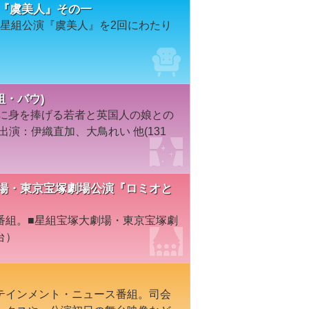
念『虞美人』その一
年星組公演『虞美人』を2回にわたり
花組・バウ)
動に身を捧げる若者と英国人の娘との
出演：伊織直加、大鳥れい 他(131
塚大劇場・東京宝塚劇場公演『ロミオと
番組。■星組宝塚大劇場・東京宝塚劇
台）
テインメント・ニュース番組。司会