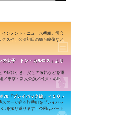
テインメント・ニュース番組。司会
ックスや、公演初日の舞台映像など
ンの太子 ドン・カルロス」より
人との駆け引き、父との確執などを通
雪組／東京・新人公演／出演：彩凪
＃70「プレイバック編」＜１０＞
手スターが巡る旅番組をプレイバッ
い出を振り返ります！今回はパート