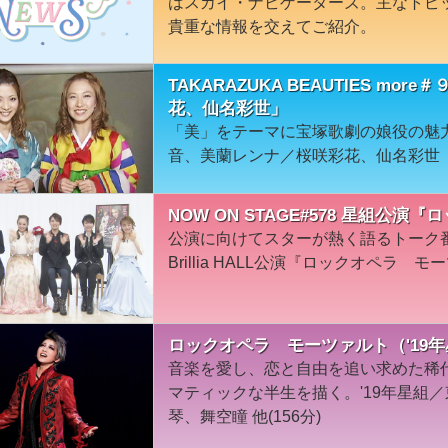
はスカイ・ナビゲーターズ。主なトピ
貴重な情報を交えてご紹介。
TAKARAZUKA BEAUTIES m
花、仙名彩世」
「美」をテーマに宝塚歌劇の娘役の魅
音、美蘭レンナ／桜咲彩花、仙名彩世
NOW ON STAGE#578 星組公
公演に向けてスターが熱く語るトーク
Brillia HALL公演『ロックオペラ
ロックオペラ モーツァルト（'19年星組・
音楽を愛し、恋と自由を追い求めた稀
マティックな半生を描く。'19年星組／東京
琴、舞空瞳 他(156分)