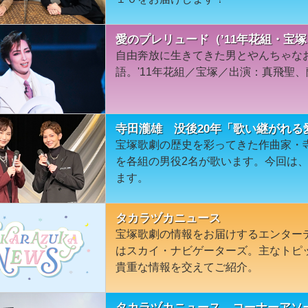
愛のプレリュード（’11年花組・宝塚
自由奔放に生きてきた男とやんちゃな
語。'11年花組／宝塚／出演：真飛聖、
寺田瀧雄 没後20年「歌い継がれる
宝塚歌劇の歴史を彩ってきた作曲家・
を各組の男役2名が歌います。今回は
ます。
タカラヅカニュース
宝塚歌劇の情報をお届けするエンター
はスカイ・ナビゲーターズ。主なトピ
貴重な情報を交えてご紹介。
タカラヅカニュース コーナーアソ