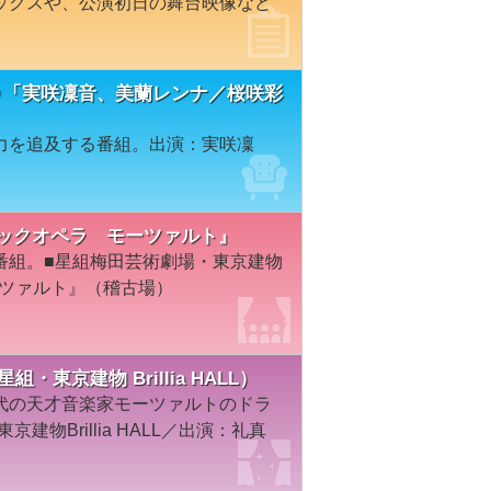
ックスや、公演初日の舞台映像など
ore＃９「実咲凜音、美蘭レンナ／桜咲彩
力を追及する番組。出演：実咲凜
演『ロックオペラ モーツァルト』
番組。■星組梅田芸術劇場・東京建物
 モーツァルト』（稽古場）
東京建物 Brillia HALL）
代の天才音楽家モーツァルトのドラ
建物Brillia HALL／出演：礼真