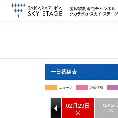
一日番組表
ニュース
公演情報
02月23日
02月21日
02月22日
02月24
日
月
水
火