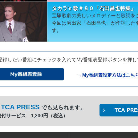
タカラ's 歌＃８０「石田昌也特集」
宝塚歌劇の美しいメロディーと歌詞を
今回は演出家「石田昌也」が作詞した
す。
登録したい番組にチェックを入れてMy番組表登録ボタンを押
→My番組表設定方法はこち
TCA PRESS
でも見られます。
間送付サービス 1,200円（税込）