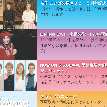
名作 ことばの泉＃３２ ５周年記
今回の「名作 ことばの泉」は、1951
ご紹介します。
Endless Love－永遠の愛－(’98年
1920年代のインドを舞台に、独立運
運命的な恋を描く。'98年花組／バウ／
分)
NOW ON STAGE#600 星組宝
ジュリエット』
公演に向けてスターが熱く語るトーク
場公演『ロミオとジュリエット』（舞
タカラヅカニュース
宝塚歌劇の情報をお届けするエンター