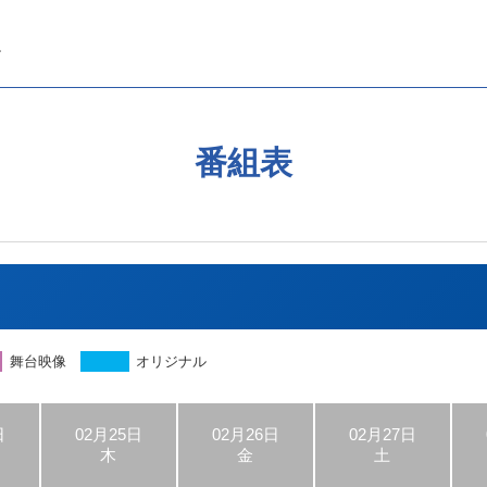
番組表
舞台映像
オリジナル
日
02月25日
02月26日
02月27日
木
金
土