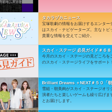
タカラヅカニュース
宝塚歌劇の情報をお届けするエンター
はスカイ・ナビゲーターズ。主なトピ
貴重な情報を交えてご紹介。
スカイ・ステージ 必見ガイド＃６８
今月のスカイ・ステージの見どころを
のスカイ・ステージライフをサポート
Brilliant Dreams ＋NEXT＃５０
雪組・朝美絢がスカイ・ステージオリ
演者たちと楽しいゲームも繰り広げま
とお届けします。