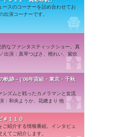
ュースのコーナーを詰め合わせてお
帆の出演コーナーです。
超感覚的なファンタスティックショー。真
塚／出演：真琴つばさ、檀れい、紫吹
愛の軌跡－(’06年宙組・東京・千秋
ァシズムと戦ったカメラマンと女流
出演：和央ようか、花總まり 他
ビ＃１１０
をご紹介する情報番組。インタビュ
交えてご紹介します。