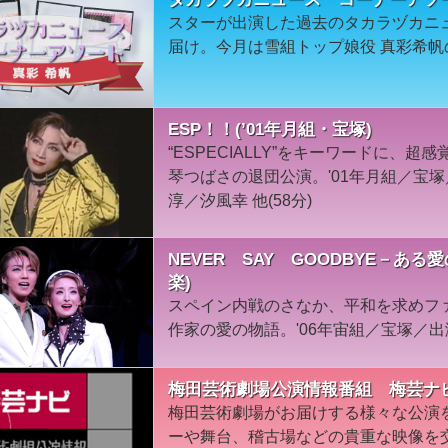
スターが出演した過去のタカラヅカニ
届け。今月は雪組トップ娘役 真彩希
ESP！！(’01年月組・宝塚)
“ESPECIALLY”をキーワードに、
琴つばさの退団公演。'01年月組／宝
淳／汐風幸 他(58分)
NEVER SAY GOODBYE－ある
楽)
スペイン内戦のさなか、平和を求めフ
作家の愛の物語。'06年宙組／宝塚／
梅田芸術劇場公演情報番組 梅芸ナ
梅田芸術劇場がお届けする様々な公演
ーや舞台、稽古場などの貴重な映像を