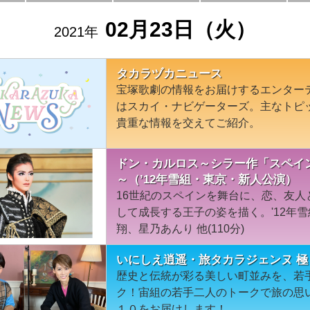
02月23日（火）
2021年
タカラヅカニュース
宝塚歌劇の情報をお届けするエンター
はスカイ・ナビゲーターズ。主なトピ
貴重な情報を交えてご紹介。
ドン・カルロス～シラー作「スペイ
～（’12年雪組・東京・新人公演）
16世紀のスペインを舞台に、恋、友
して成長する王子の姿を描く。'12年
翔、星乃あんり 他(110分)
いにしえ逍遥・旅タカラジェンヌ 極
歴史と伝統が彩る美しい町並みを、若
ク！宙組の若手二人のトークで旅の思
１０をお届けします！