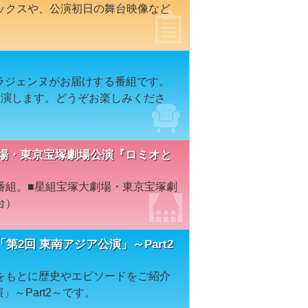
ックスや、公演初日の舞台映像など
カラジェンヌがお届けする番組です。
出演します。どうぞお楽しみくださ
塚大劇場・東京宝塚劇場公演『ロミオと
番組。■星組宝塚大劇場・東京宝塚劇
台）
2回 東南アジア公演」～Part2
をもとに歴史やエピソードをご紹介
～Part2～です。