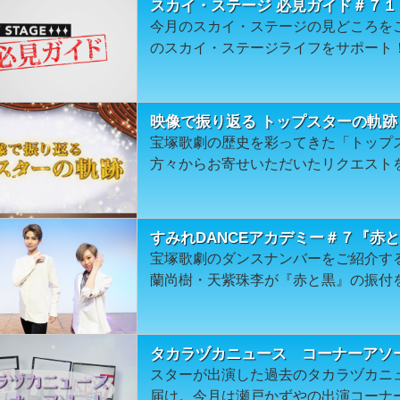
スカイ・ステージ 必見ガイド＃７１
今月のスカイ・ステージの見どころを
のスカイ・ステージライフをサポート
映像で振り返る トップスターの軌跡
宝塚歌劇の歴史を彩ってきた「トップ
方々からお寄せいただいたリクエスト
すみれDANCEアカデミー＃７『赤
宝塚歌劇のダンスナンバーをご紹介す
蘭尚樹・天紫珠李が『赤と黒』の振付
タカラヅカニュース コーナーアソ
スターが出演した過去のタカラヅカニ
届け。今月は瀬戸かずやの出演コーナ