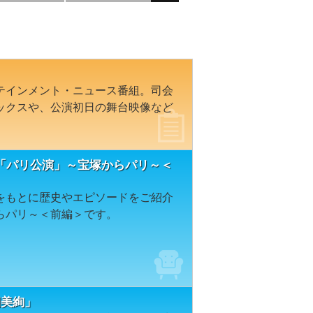
テインメント・ニュース番組。司会
ックスや、公演初日の舞台映像など
「パリ公演」～宝塚からパリ～＜
をもとに歴史やエピソードをご紹介
らパリ～＜前編＞です。
「朝美絢」