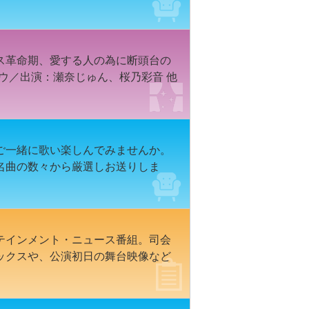
ス革命期、愛する人の為に断頭台の
バウ／出演：瀬奈じゅん、桜乃彩音 他
ご一緒に歌い楽しんでみませんか。
名曲の数々から厳選しお送りしま
テインメント・ニュース番組。司会
ックスや、公演初日の舞台映像など