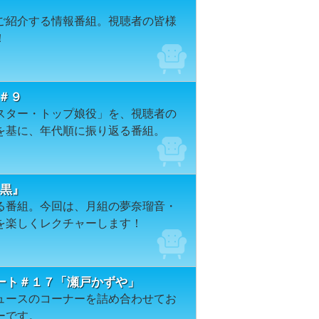
ご紹介する情報番組。視聴者の皆様
！
＃９
スター・トップ娘役」を、視聴者の
を基に、年代順に振り返る番組。
と黒』
る番組。今回は、月組の夢奈瑠音・
を楽しくレクチャーします！
ート＃１７「瀬戸かずや」
ュースのコーナーを詰め合わせてお
ーです。