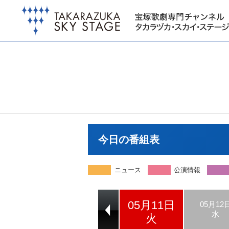
今日の番組表
ニュース
公演情報
05月11日
05月09日
05月10日
05月12
日
月
水
火