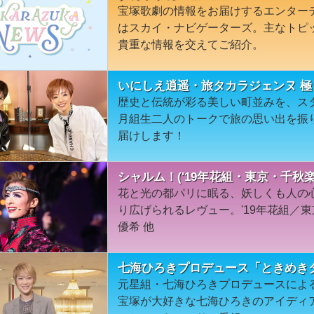
宝塚歌劇の情報をお届けするエンター
はスカイ・ナビゲーターズ。主なトピ
貴重な情報を交えてご紹介。
いにしえ逍遥・旅タカラジェンヌ 極
歴史と伝統が彩る美しい町並みを、ス
月組生二人のトークで旅の思い出を振
届けします！
シャルム！('19年花組・東京・千秋楽
花と光の都パリに眠る、妖しくも人の
り広げられるレヴュー。'19年花組／
優希 他
七海ひろきプロデュース「ときめきタ
元星組・七海ひろきプロデュースによる
宝塚が大好きな七海ひろきのアイディ