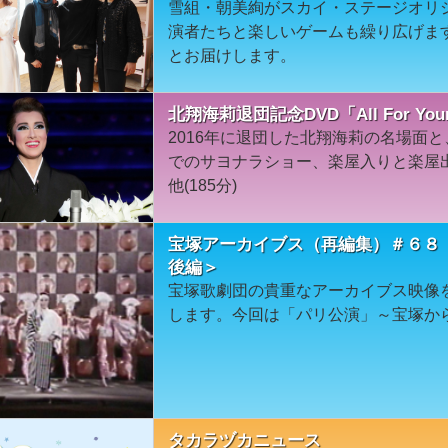
雪組・朝美絢がスカイ・ステージオリ
演者たちと楽しいゲームも繰り広げま
とお届けします。
北翔海莉退団記念DVD「All For Your
2016年に退団した北翔海莉の名場面
でのサヨナラショー、楽屋入りと楽屋出
他(185分)
宝塚アーカイブス（再編集）＃６８
後編＞
宝塚歌劇団の貴重なアーカイブス映像
します。今回は「パリ公演」～宝塚か
タカラヅカニュース