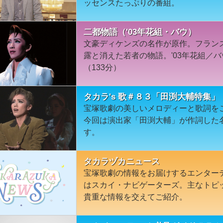
ッセンスたっぷりの番組。
二都物語（'03年花組・バウ）
文豪ディケンズの名作が原作。フラン
露と消えた若者の物語。'03年花組／
（133分）
タカラ's 歌＃８３「田渕大輔特集」
宝塚歌劇の美しいメロディーと歌詞を
今回は演出家「田渕大輔」が作詞した
す。
タカラヅカニュース
宝塚歌劇の情報をお届けするエンター
はスカイ・ナビゲーターズ。主なトピ
貴重な情報を交えてご紹介。