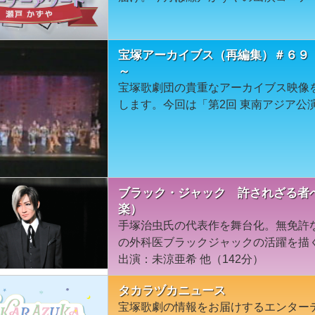
宝塚アーカイブス（再編集）＃６９「第
～
宝塚歌劇団の貴重なアーカイブス映像
します。今回は「第2回 東南アジア公演」
ブラック・ジャック 許されざる者へ
楽）
手塚治虫氏の代表作を舞台化。無免許
の外科医ブラックジャックの活躍を描く
出演：未涼亜希 他（142分）
タカラヅカニュース
宝塚歌劇の情報をお届けするエンター