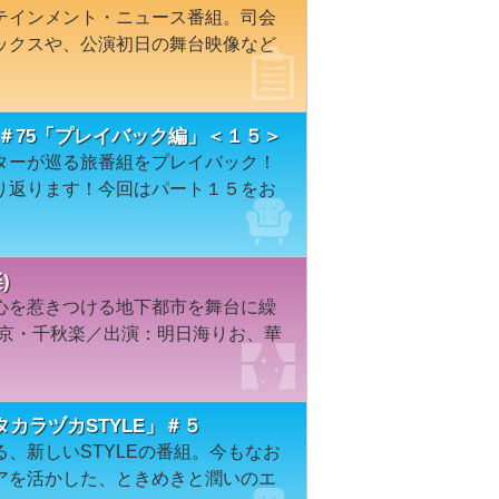
テインメント・ニュース番組。司会
ックスや、公演初日の舞台映像など
＃75「プレイバック編」＜１５＞
ターが巡る旅番組をプレイバック！
り返ります！今回はパート１５をお
)
心を惹きつける地下都市を舞台に繰
東京・千秋楽／出演：明日海りお、華
カラヅカSTYLE」＃５
、新しいSTYLEの番組。今もなお
アを活かした、ときめきと潤いのエ