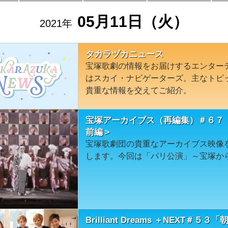
05月11日（火）
2021年
タカラヅカニュース
宝塚歌劇の情報をお届けするエンター
はスカイ・ナビゲーターズ。主なトピ
貴重な情報を交えてご紹介。
宝塚アーカイブス（再編集）＃６７
前編＞
宝塚歌劇団の貴重なアーカイブス映像
します。今回は「パリ公演」～宝塚か
Brilliant Dreams ＋NEXT＃５３