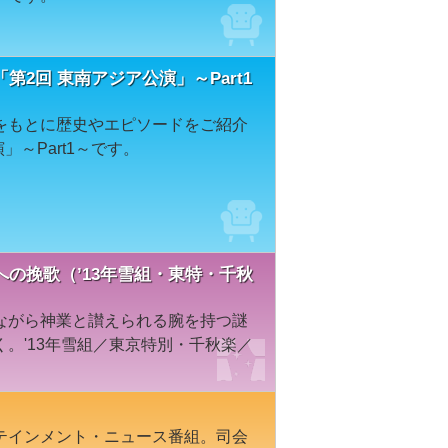
2回 東南アジア公演」～Part1
をもとに歴史やエピソードをご紹介
～Part1～です。
の挽歌（’13年雪組・東特・千秋
ながら神業と讃えられる腕を持つ謎
。'13年雪組／東京特別・千秋楽／
テインメント・ニュース番組。司会