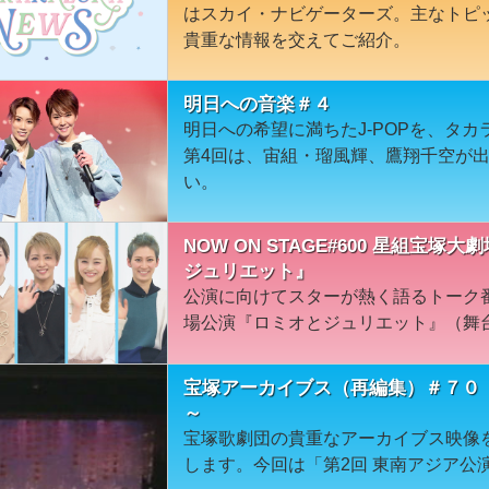
はスカイ・ナビゲーターズ。主なトピ
貴重な情報を交えてご紹介。
明日への音楽＃４
明日への希望に満ちたJ-POPを、タ
第4回は、宙組・瑠風輝、鷹翔千空が
い。
NOW ON STAGE#600 星組宝
ジュリエット』
公演に向けてスターが熱く語るトーク
場公演『ロミオとジュリエット』（舞
宝塚アーカイブス（再編集）＃７０「第
～
宝塚歌劇団の貴重なアーカイブス映像
します。今回は「第2回 東南アジア公演」