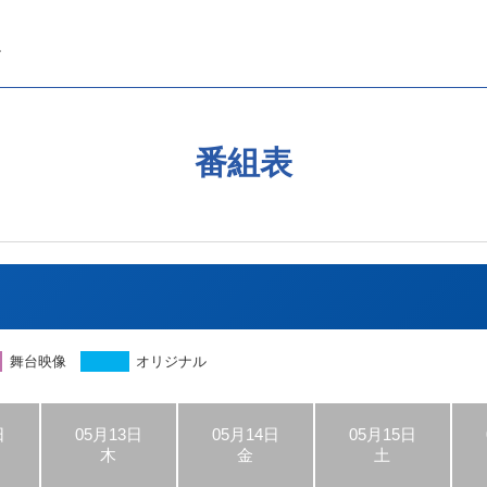
番組表
舞台映像
オリジナル
日
05月13日
05月14日
05月15日
木
金
土