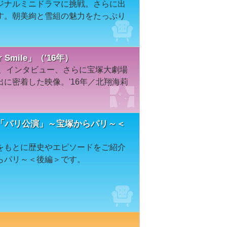
ジナルミニドラマに挑戦。さらに出
す。朝美絢と雪組の魅力をたっぷり
 Smile」（'16年）
と、インタビュー、さらに宝塚大劇場
に密着した映像。'16年／北翔海莉
「パリ公演」～宝塚からパリ～＜
をもとに歴史やエピソードをご紹介
らパリ～＜後編＞です。