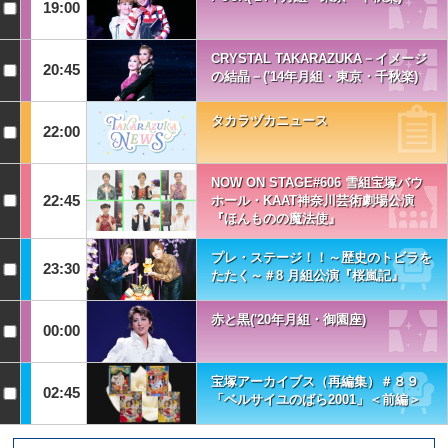
19:00
CRYSTAL TAKARAZUKA－イメージ
20:45
の結晶－('14年月組・東京・千秋楽)
タカラヅカニュース
22:00
NOW ON STAGE#606 雪組宝塚バウ
22:45
ホール・KAAT神奈川芸術劇場公演
『ほんものの魔法使』
プレ・ステージ！！～歴史のトビラを
23:30
たたく～＃8 月組公演『桜嵐記』
赤と黒('20年月組・御園座)
00:00
宝塚アーカイブス（再編集）＃８９
02:45
「ベルサイユのばら2001」＜前編＞