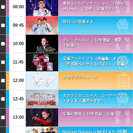
美弥るりかディナーショー「Flame
08:00
of Love」（'19年・宝塚ホテル）
明日への音楽＃４
09:45
ドン・カルロス（’12年雪組・東京・
10:00
千秋楽）
宝塚アーカイブス（再編集）＃８７
11:45
「平成版ベルサイユのばら」＜前編＞
タカラヅカニュース
12:00
タカラヅカニュース コーナーアソー
12:45
ト＃１８「瀬戸かずや」
宝塚幻想曲（'15年花組・宝塚）
13:00
Brilliant Dreams ＋NEXT＃５３「朝