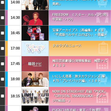
14:00
美絢」
FREEDOM ミスター・カルメン(’00
14:30
年宙組・バウ)
宝塚アーカイブス（再編集）＃８８
16:45
「平成版ベルサイユのばら」＜後編＞
タカラヅカニュース
17:00
梅田芸術劇場公演情報番組 梅芸ナビ
17:45
＃１１３
いにしえ逍遥・旅タカラジェンヌ 極
18:00
＃76「プレイバック編」＜１６＞
NOW ON STAGE#437 月組『PUCK』
18:15
『CRYSTAL TAKARAZUKA－イメー
ジの結晶－』
PUCK('14年月組・東京・千秋楽)