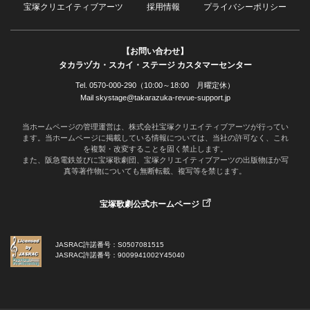
宝塚クリエイティブアーツ
採用情報
プライバシーポリシー
【お問い合わせ】
タカラヅカ・スカイ・ステージ カスタマーセンター
Tel. 0570-000-290（10:00～18:00 月曜定休）
Mail skystage@takarazuka-revue-support.jp
当ホームページの管理運営は、株式会社宝塚クリエイティブアーツが行ってい
ます。当ホームページに掲載している情報については、当社の許可なく、これ
を複製・改変することを固く禁止します。
また、阪急電鉄並びに宝塚歌劇団、宝塚クリエイティブアーツの出版物ほか写
真等著作物についても無断転載、複写等を禁じます。
宝塚歌劇公式ホームページ
JASRAC許諾番号：S0507081515
JASRAC許諾番号：9009941002Y45040