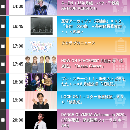
A－EN（'15年月組・バウ・千秋楽
14:30
ARTHUR VERSION）
宝塚アーカイブス（再編集）＃９２
16:45
「名作 火の島 ～芸術祭賞受賞作
～」＜後編＞
タカラヅカニュース
17:00
NOW ON STAGE#607 月組公演『桜
17:45
嵐記』『Dream Chaser』
プレ・ステージ！！～歴史のトビラを
18:30
たたく～＃8 月組公演『桜嵐記』
LOCK ON！－スター徹底検証－＃３
19:00
０「柚香光」
DANCE OLYMPIA-Welcome to 2020-
20:00
('20年花組・東京国際フォーラム ホー
ルC)