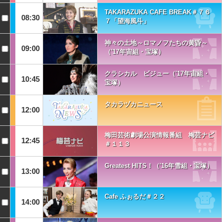
TAKARAZUKA CAFE BREAK＃７６
08:30
７「望海風斗」
神々の土地～ロマノフたちの黄昏～
09:00
（'17年宙組・宝塚）
クラシカル ビジュー（'17年宙組・
10:45
宝塚）
タカラヅカニュース
12:00
梅田芸術劇場公演情報番組 梅芸ナビ
12:45
＃１１３
Greatest HITS！（'16年雪組・宝塚）
13:00
Cafe ふぉるだ＃２２
14:00