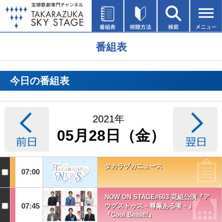
番組表
今日の番組表
2021年
05月28日（金）
タカラヅカニュース
07:00
NOW ON STAGE#603 花組公演『ア
07:45
ウグストゥス－尊厳ある者－』
『Cool Beast!!』