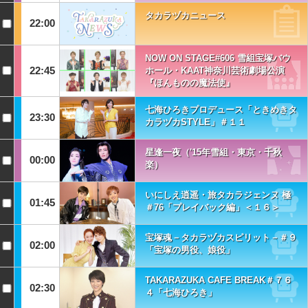
タカラヅカニュース
22:00
NOW ON STAGE#606 雪組宝塚バウ
22:45
ホール・KAAT神奈川芸術劇場公演
『ほんものの魔法使』
七海ひろきプロデュース「ときめきタ
23:30
カラヅカSTYLE」＃１１
星逢一夜（'15年雪組・東京・千秋
00:00
楽）
いにしえ逍遥・旅タカラジェンヌ 極
01:45
＃76「プレイバック編」＜１６＞
宝塚魂－タカラヅカスピリット－＃９
02:00
「宝塚の男役、娘役」
TAKARAZUKA CAFE BREAK＃７６
02:30
４「七海ひろき」