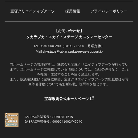
宝塚クリエイティブアーツ
採用情報
プライバシーポリシー
【お問い合わせ】
タカラヅカ・スカイ・ステージ カスタマーセンター
Tel. 0570-000-290（10:00～18:00 月曜定休）
Mail skystage@takarazuka-revue-support.jp
当ホームページの管理運営は、株式会社宝塚クリエイティブアーツが行ってい
ます。当ホームページに掲載している情報については、当社の許可なく、これ
を複製・改変することを固く禁止します。
また、阪急電鉄並びに宝塚歌劇団、宝塚クリエイティブアーツの出版物ほか写
真等著作物についても無断転載、複写等を禁じます。
宝塚歌劇公式ホームページ
JASRAC許諾番号：S0507081515
JASRAC許諾番号：9009941002Y45040