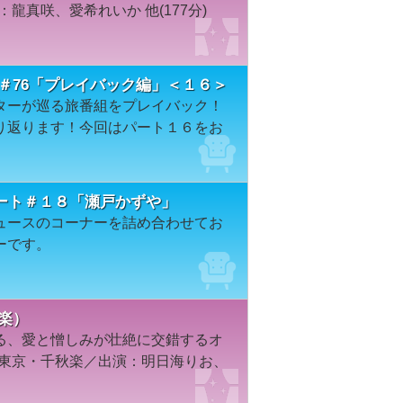
龍真咲、愛希れいか 他(177分)
＃76「プレイバック編」＜１６＞
ターが巡る旅番組をプレイバック！
り返ります！今回はパート１６をお
ート＃１８「瀬戸かずや」
ュースのコーナーを詰め合わせてお
ーです。
楽）
る、愛と憎しみが壮絶に交錯するオ
／東京・千秋楽／出演：明日海りお、