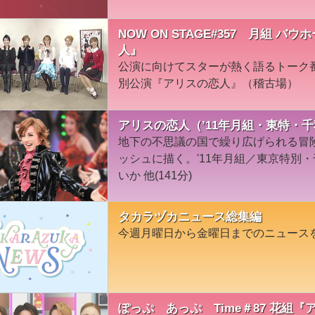
NOW ON STAGE#357 月組 
人』
公演に向けてスターが熱く語るトーク
別公演『アリスの恋人』（稽古場）
アリスの恋人（’11年月組・東特・
地下の不思議の国で繰り広げられる冒
ッシュに描く。'11年月組／東京特別
いか 他(141分)
タカラヅカニュース総集編
今週月曜日から金曜日までのニュース
ぽっぷ あっぷ Time＃87 花組