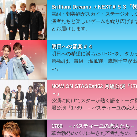
Brilliant Dreams ＋NEXT＃５３
雪組・朝美絢がスカイ・ステージオリ
演者たちと楽しいゲームも繰り広げま
とお届けします。
明日への音楽＃４
明日への希望に満ちたJ-POPを、タ
第4回は、宙組・瑠風輝、鷹翔千空が
い。
NOW ON STAGE#452 月組公演
－』
公演に向けてスターが熱く語るトーク
場公演『1789 －バスティーユの恋
1789 －バスティーユの恋人たち－
革命勃発のパリに生きた若者たちの、