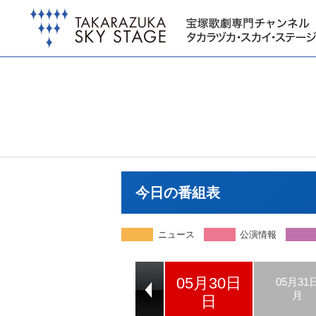
今日の番組表
ニュース
公演情報
05月30日
05月28日
05月29日
05月31
金
土
月
日