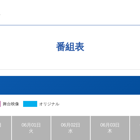
番組表
舞台映像
オリジナル
日
06月01日
06月02日
06月03日
火
水
木