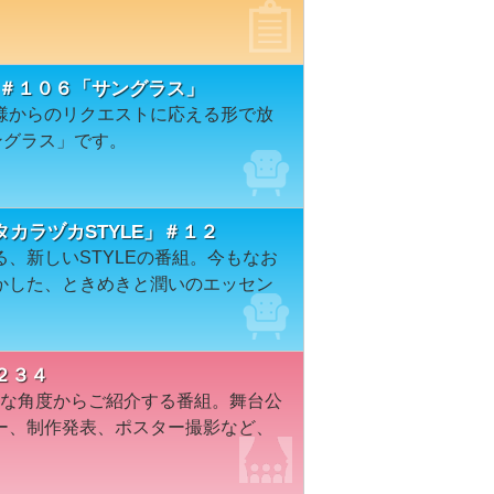
ION＃１０６「サングラス」
様からのリクエストに応える形で放
ングラス」です。
カラヅカSTYLE」＃１２
、新しいSTYLEの番組。今もなお
かした、ときめきと潤いのエッセン
２３４
々な角度からご紹介する番組。舞台公
ー、制作発表、ポスター撮影など、