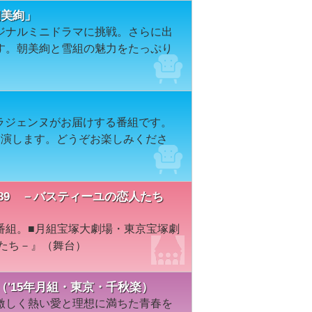
「朝美絢」
ジナルミニドラマに挑戦。さらに出
す。朝美絢と雪組の魅力をたっぷり
カラジェンヌがお届けする番組です。
出演します。どうぞお楽しみくださ
『1789 －バスティーユの恋人たち
番組。■月組宝塚大劇場・東京宝塚劇
人たち－』（舞台）
（'15年月組・東京・千秋楽）
激しく熱い愛と理想に満ちた青春を