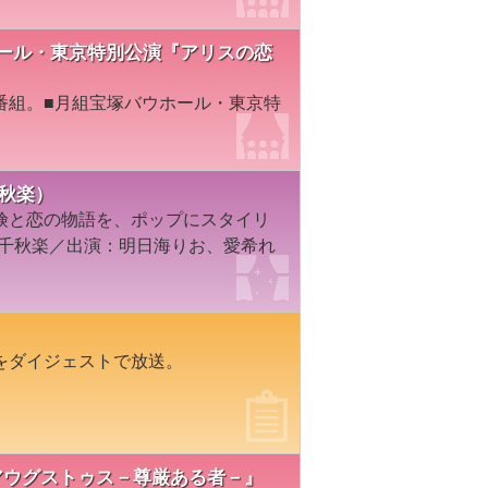
バウホール・東京特別公演『アリスの恋
番組。■月組宝塚バウホール・東京特
千秋楽）
険と恋の物語を、ポップにスタイリ
・千秋楽／出演：明日海りお、愛希れ
をダイジェストで放送。
『アウグストゥス－尊厳ある者－』