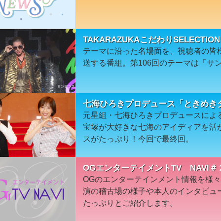
TAKARAZUKAこだわりSELECT
テーマに沿った名場面を、視聴者の皆
送する番組。第106回のテーマは「サ
七海ひろきプロデュース「ときめきタ
元星組・七海ひろきプロデュースによる
宝塚が大好きな七海のアイディアを活
スがたっぷり！今回で最終回。
OGエンターテイメントTV NAVI＃
OGのエンターテインメント情報を様
演の稽古場の様子や本人のインタビュ
たっぷりとご紹介します。