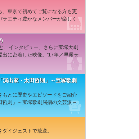
も、東京で初めてご覧になる方も更
バラエティ豊かなメンバーが楽しく
)
面と、インタビュー、さらに宝塚大劇
出に密着した映像。'17年／早霧せ
「演出家・太田哲則」～宝塚歌劇
をもとに歴史やエピソードをご紹介
田哲則」～宝塚歌劇屈指の文芸派～
をダイジェストで放送。