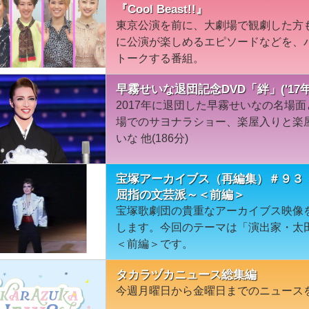
『Cool Beast!!』
東京公演を前に、大劇場で観劇した方
に公演が楽しめるエピソードなどを、
トークする番組。
早霧せいな退団記念DVD「絆」('17年
2017年に退団した早霧せいなの名場
場でのサヨナラショー、楽屋入りと楽屋
いな 他(186分)
宝塚アーカイブス（再編集）＃９３
屈指の文芸派～＜前編＞
宝塚歌劇団の貴重なアーカイブス映像
します。今回のテーマは「演出家・太
＜前編＞です。
タカラヅカニュース総集編
今週月曜日から金曜日までのニュース