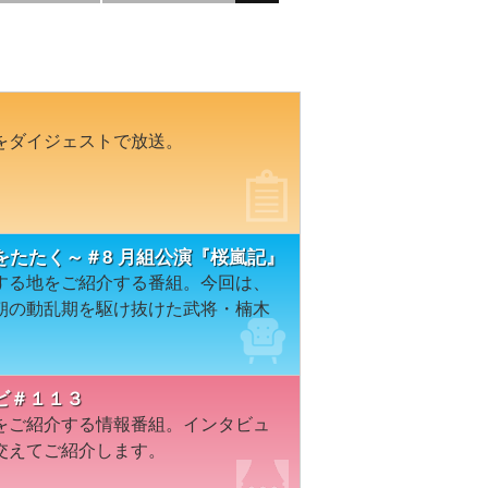
をダイジェストで放送。
たたく～＃8 月組公演『桜嵐記』
する地をご紹介する番組。今回は、
朝の動乱期を駆け抜けた武将・楠木
ビ＃１１３
をご紹介する情報番組。インタビュ
交えてご紹介します。