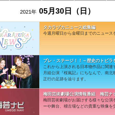
05月30日（日）
2021年
タカラヅカニュース総集編
今週月曜日から金曜日までのニュース
プレ・ステージ！！～歴史のトビラを
これから上演される日本物作品に関連
月組公演『桜嵐記』にちなんで、南北
正行の足跡を辿ります。
梅田芸術劇場公演情報番組 梅芸ナ
梅田芸術劇場がお届けする様々な公演
ーや舞台、稽古場などの貴重な映像を