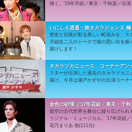
描く。'15年月組／東京・千秋楽／出演：
いにしえ逍遥・旅タカラジェンヌ 極
歴史と伝統が彩る美しい町並みを、ス
月組生二人のトークで旅の思い出を振
届けします！
タカラヅカニュース コーナーアソ
スターが出演した過去のタカラヅカニ
届け。今月は瀬戸かずやの出演コーナ
金色の砂漠（'17年花組・東京・千秋
架空の古代世界を舞台に繰り広げられ
リジナル・ミュージカル。'17年花組
花乃まりあ 他(111分)