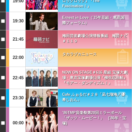
19:00
ロックロック』『The
Fascination！』
Ernest in Love（'15年花組・東京国
19:30
際フォーラム）
梅田芸術劇場公演情報番組 梅芸ナビ
21:45
＃１１９
タカラヅカニュース
22:00
NOW ON STAGE＃616 星組 宝塚大劇
22:45
場・東京宝塚劇場公演『柳生忍法帖』
『モアー・ダンディズム！』
Cafe ふぉるだ＃２８「凪七瑠海／優
23:30
希しおん」
’86TMP音楽祭第28回ミラーボール
「ザッツ・ムービー！」 (’86年・宝
00:00
塚)