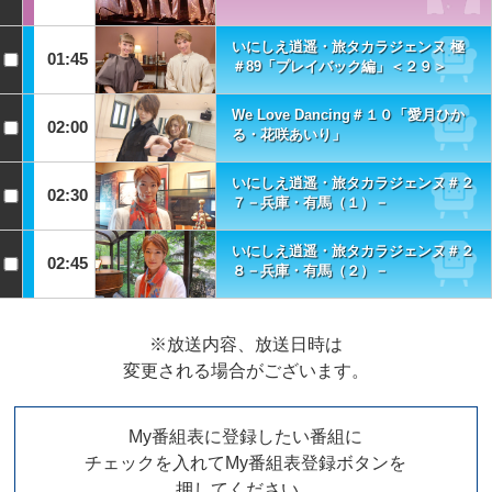
いにしえ逍遥・旅タカラジェンヌ 極
01:45
＃89「プレイバック編」＜２９＞
We Love Dancing＃１０「愛月ひか
02:00
る・花咲あいり」
いにしえ逍遥・旅タカラジェンヌ＃２
02:30
７－兵庫・有馬（１）－
いにしえ逍遥・旅タカラジェンヌ＃２
02:45
８－兵庫・有馬（２）－
※放送内容、放送日時は
変更される場合がございます。
My番組表に登録したい番組に
チェックを入れてMy番組表登録ボタンを
押してください。