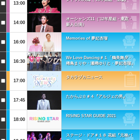
13:00
オーシャンズ11（’12年星組・東京・
14:00
新人公演）
Memories of 夢妃杏瑠
16:00
We Love Dancing＃１「鶴美舞夕・
16:30
稀鳥まりや・瀬稀ゆりと・夢妃杏瑠」
タカラヅカニュース
17:00
たからぶ☆＃４『アルジェの男』
17:45
RISING STAR GUIDE 2021
18:00
ステージ・ドア＃１８ 花組『元禄バ