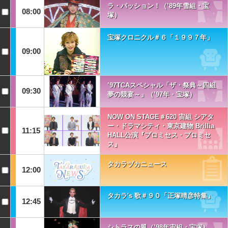
ラ・パッション！（’89年雪組・宝
08:00
塚）
宝塚クロニクル＃６「１９９７年」
09:00
’97TCAスペシャル「ザ・祭典～四組
09:30
夢の競宴～」（’97年・宝塚）
NOW ON STAGE＃620 宙組 シアタ
ー・ドラマシティ・東京建物 Brillia
11:15
HALL公演『プロミセス・プロミセ
ス』
タカラヅカニュース
12:00
タカラ's 歌＃９０「正塚晴彦特集」
12:45
シトラスの風（’98年宙組・宝塚）