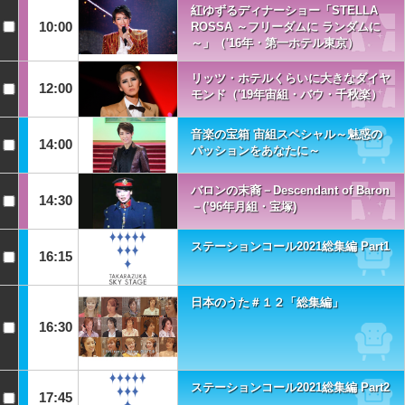
紅ゆずるディナーショー「STELLA
10:00
ROSSA ～フリーダムに ランダムに
～」（'16年・第一ホテル東京）
リッツ・ホテルくらいに大きなダイヤ
12:00
モンド（'19年宙組・バウ・千秋楽）
音楽の宝箱 宙組スペシャル～魅惑の
14:00
パッションをあなたに～
バロンの末裔－Descendant of Baron
14:30
－(’96年月組・宝塚)
ステーションコール2021総集編 Part1
16:15
日本のうた＃１２「総集編」
16:30
ステーションコール2021総集編 Part2
17:45