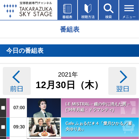
番組表
今日の番組表
2021年
12月30日（木）
LE MISTRAL－鏡の中に消えた男－
07:00
(’94年月組・ドラマシティ)
Cafe ふぉるだ＃４「愛月ひかる／瀬
09:30
央ゆりあ」