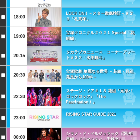
LOCK ON！－スター徹底検証－＃２
18:00
９「礼真琴」
宝塚クロニクル２０２１ Special「花
19:00
組編」
タカラヅカニュース コーナーアソー
20:15
ト＃３２「水美舞斗」
宝塚歌劇 華麗なる世界 －花組・月組
20:30
発足から100年－
ステージ・ドア＃１８ 花組『元禄バ
22:30
ロックロック』『The
Fascination！』
RISING STAR GUIDE 2021
23:00
シラノ・ド・ベルジュラック（’20年
00:00
星組・ドラマシティ・千秋楽）