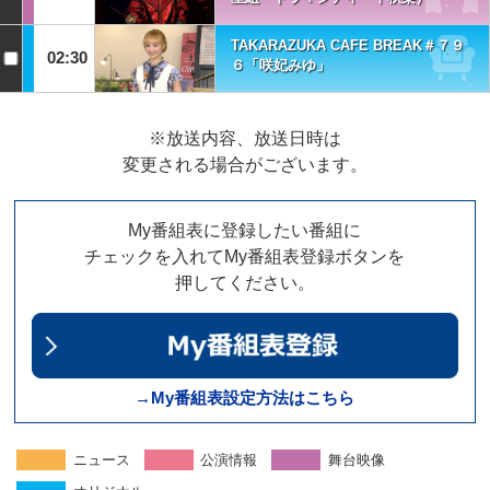
TAKARAZUKA CAFE BREAK＃７９
02:30
６「咲妃みゆ」
※放送内容、放送日時は
変更される場合がございます。
My番組表に登録したい番組に
チェックを入れてMy番組表登録ボタンを
押してください。
→My番組表設定方法はこちら
ニュース
公演情報
舞台映像