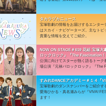
タカラヅカニュース
宝塚歌劇の情報をお届けするエンター
はスカイ・ナビゲーターズ。主なトピ
貴重な情報を交えてご紹介。
NOW ON STAGE＃619 花組 
ロックロック』『The Fascination
公演に向けてスターが熱く語るトーク
場公演『元禄バロックロック』『The Fas
すみれDANCEアカデミー＃１４『VIVA
宝塚歌劇のダンスナンバーをご紹介す
愛海ひかる・真名瀬みらが『VIVA! F
ます！