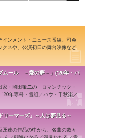
テインメント・ニュース番組。司会
ックスや、公演初日の舞台映像など
ムール －愛の夢－」('20年・バ
出家・岡田敬二の「ロマンチック・
'20年専科・雪組／バウ・千秋楽／
・ドリーマーズ」～人は夢見る～
巨匠達の作品の中から、名曲の数々
じゅん／朝海ひかる／湖月わたる／貴