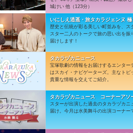
城けい 他（123分）
いにしえ逍遥・旅タカラジェンヌ 極
歴史と伝統が彩る美しい町並みを、ス
スター二人のトークで旅の思い出を振
届けします！
タカラヅカニュース
宝塚歌劇の情報をお届けするエンター
はスカイ・ナビゲーターズ。主なトピ
貴重な情報を交えてご紹介。
タカラヅカニュース コーナーアソ
スターが出演した過去のタカラヅカニ
届け。今月は水美舞斗の出演コーナー