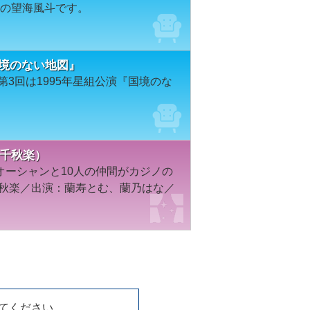
）の望海風斗です。
国境のない地図』
3回は1995年星組公演『国境のな
・千秋楽）
オーシャンと10人の仲間がカジノの
千秋楽／出演：蘭寿とむ、蘭乃はな／
てください。