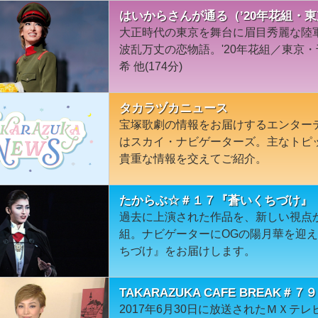
はいからさんが通る（’20年花組・
大正時代の東京を舞台に眉目秀麗な陸
波乱万丈の恋物語。'20年花組／東京・
希 他(174分)
タカラヅカニュース
宝塚歌劇の情報をお届けするエンター
はスカイ・ナビゲーターズ。主なトピ
貴重な情報を交えてご紹介。
たからぶ☆＃１７『蒼いくちづけ』
過去に上演された作品を、新しい視点
組。ナビゲーターにOGの陽月華を迎え
ちづけ』をお届けします。
TAKARAZUKA CAFE BREAK
2017年6月30日に放送されたＭＸテレビ「