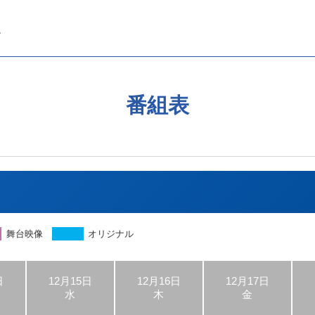
番組表
舞台映像
オリジナル
日
12月15日
12月16日
12月17日
水
木
金