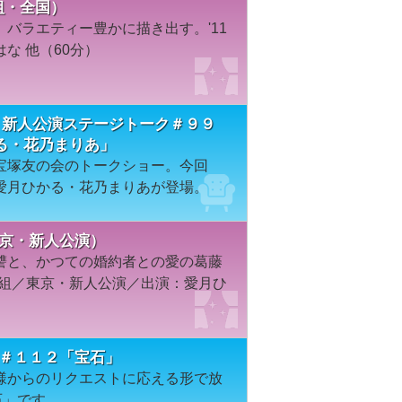
組・全国）
バラエティー豊かに描き出す。'11
な 他（60分）
 新人公演ステージトーク＃９９
る・花乃まりあ」
宝塚友の会のトークショー。今回
愛月ひかる・花乃まりあが登場。
東京・新人公演）
讐と、かつての婚約者との愛の葛藤
宙組／東京・新人公演／出演：愛月ひ
ION＃１１２「宝石」
様からのリクエストに応える形で放
石」です。