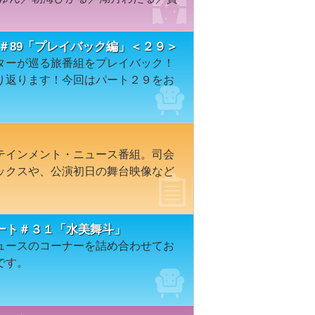
＃89「プレイバック編」＜２９＞
ターが巡る旅番組をプレイバック！
り返ります！今回はパート２９をお
テインメント・ニュース番組。司会
ックスや、公演初日の舞台映像など
ート＃３１「水美舞斗」
ュースのコーナーを詰め合わせてお
です。