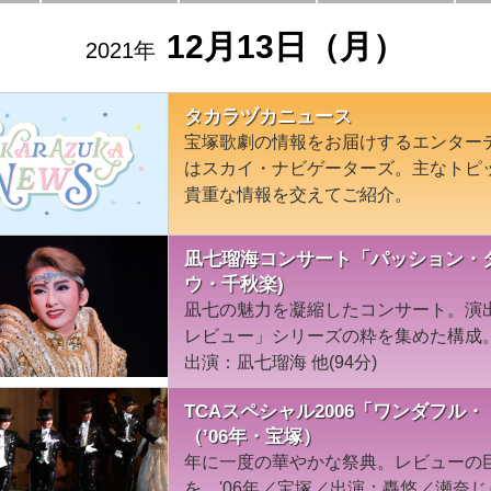
12月13日（月）
2021年
タカラヅカニュース
宝塚歌劇の情報をお届けするエンター
はスカイ・ナビゲーターズ。主なトピ
貴重な情報を交えてご紹介。
凪七瑠海コンサート「パッション・ダ
ウ・千秋楽)
凪七の魅力を凝縮したコンサート。演
レビュー」シリーズの粋を集めた構成。
出演：凪七瑠海 他(94分)
TCAスペシャル2006「ワンダフル
（’06年・宝塚）
年に一度の華やかな祭典。レビューの
を。'06年／宝塚／出演：轟悠／瀬奈