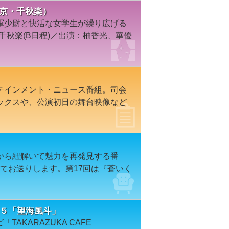
東京・千秋楽）
軍少尉と快活な女学生が繰り広げる
千秋楽(B日程)／出演：柚香光、華優
テインメント・ニュース番組。司会
ックスや、公演初日の舞台映像など
から紐解いて魅力を再発見する番
てお送りします。第17回は『蒼いく
＃７９５「望海風斗」
TAKARAZUKA CAFE