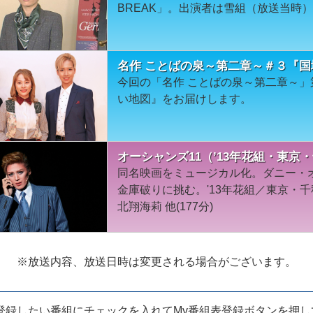
BREAK」。出演者は雪組（放送当時
名作 ことばの泉～第二章～＃３『
今回の「名作 ことばの泉～第二章～」第
い地図』をお届けします。
オーシャンズ11（’13年花組・東京
同名映画をミュージカル化。ダニー・
金庫破りに挑む。'13年花組／東京・
北翔海莉 他(177分)
※放送内容、放送日時は
変更される場合がございます。
登録したい番組に
チェックを入れてMy番組表登録ボタンを
押し