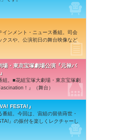
テインメント・ニュース番組。司会
ックスや、公演初日の舞台映像など
宝塚大劇場・東京宝塚劇場公演『元禄バ
！』
番組。■花組宝塚大劇場・東京宝塚劇
cination！』（舞台）
! FESTA!』
る番組。今回は、宙組の留依蒔世・
ESTA!』の振付を楽しくレクチャーし