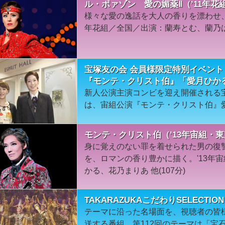
ル・ポァゾン 愛の媚薬Ⅱ（’11年花
様々な愛の逸話を大人の香りを漂わせ、
年花組／全国／出演：蘭寿とむ、蘭乃は
宝塚友の会 会員様限定特別イベント
『モンテ・クリスト伯』「愛月ひか
新人公演主演コンビを迎え開催される
は、宙組公演『モンテ・クリスト伯』
モンテ・クリスト伯（’13年宙組・
身に覚えのない罪を着せられた男の復
を、ロマンの香り豊かに描く。'13年
かる、花乃まりあ 他(107分)
TAKARAZUKAこだわりSELECT
テーマに沿った名場面を、視聴者の皆
送する番組。第112回のテーマは「宝