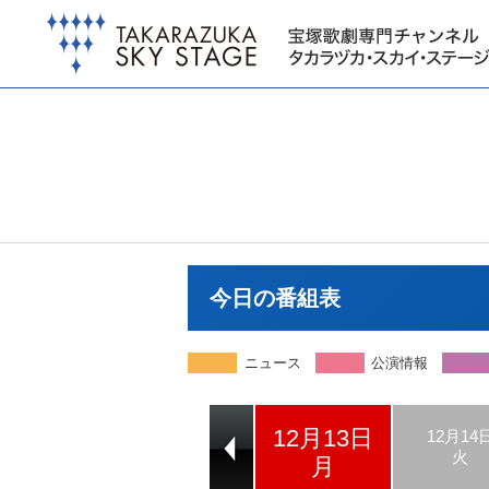
今日の番組表
ニュース
公演情報
12月13日
12月11日
12月12日
12月14
土
日
火
月