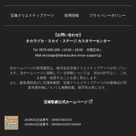
宝塚クリエイティブアーツ
採用情報
プライバシーポリシー
【お問い合わせ】
タカラヅカ・スカイ・ステージ カスタマーセンター
Tel. 0570-000-290（10:00～18:00 月曜定休）
Mail skystage@takarazuka-revue-support.jp
当ホームページの管理運営は、株式会社宝塚クリエイティブアーツが行ってい
ます。当ホームページに掲載している情報については、当社の許可なく、これ
を複製・改変することを固く禁止します。
また、阪急電鉄並びに宝塚歌劇団、宝塚クリエイティブアーツの出版物ほか写
真等著作物についても無断転載、複写等を禁じます。
宝塚歌劇公式ホームページ
JASRAC許諾番号：S0507081515
JASRAC許諾番号：9009941002Y45040