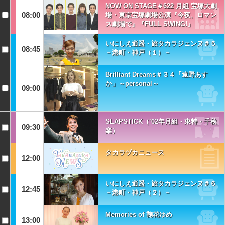
NOW ON STAGE＃622 月組 宝塚大劇
08:00
場・東京宝塚劇場公演『今夜、ロマン
ス劇場で』『FULL SWING!』
いにしえ逍遥・旅タカラジェンヌ＃５
08:45
－港町・神戸（１）－
Brilliant Dreams＃３４「遠野あす
か」～personal～
09:00
SLAPSTICK（’02年月組・東特・千秋
09:30
楽）
タカラヅカニュース
12:00
いにしえ逍遥・旅タカラジェンヌ＃６
12:45
－港町・神戸（２）－
Memories of 鞠花ゆめ
13:00