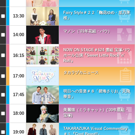
Fairy Style＃２２「鞠花ゆめ・笙乃茅
13:30
桜」
マノン（’01年花組・バウ）
14:00
NOW ON STAGE＃624 雪組 宝塚バウ
16:15
ホール公演『Sweet Little Rock 'n'
Roll』
タカラヅカニュース
17:00
明日への音楽＃８「碧海さりお・天飛
17:45
華音」
美麗猫（ミラキャット）(’00年星組・
18:00
宝塚)
TAKARAZUKA Visual Commentary
19:00
＃１『Cool Beast!!』