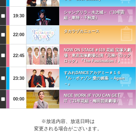
シャングリラ－水之城－（’10年宙
19:30
組・東特・千秋楽）
タカラヅカニュース
22:00
NOW ON STAGE＃619 花組 宝塚大劇
22:45
場・東京宝塚劇場公演『元禄バロック
ロック』『The Fascination！』
すみれDANCEアカデミー＃１６
23:30
『ル・ポァゾン 愛の媚薬 －Again
－』
NICE WORK IF YOU CAN GET
00:00
IT（’21年花組・梅田芸術劇場）
※放送内容、放送日時は
変更される場合がございます。