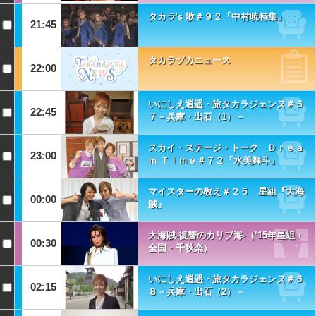
タカラ's 歌＃９２「中村暁特集」
21:45
タカラヅカニュース
22:00
いにしえ逍遥・旅タカラジェンヌ＃５
22:45
７－兵庫・出石（1）－
スカイ・ステージ・トーク Ｄｒｅａ
23:00
ｍ Ｔｉｍｅ＃７２「水美舞斗」
マイスターの教え＃２５ 星組『大海
00:00
賊』
大海賊-復讐のカリブ海-（’15年星組・
00:30
全国・千秋楽）
いにしえ逍遥・旅タカラジェンヌ＃５
02:15
８－兵庫・出石（2）－