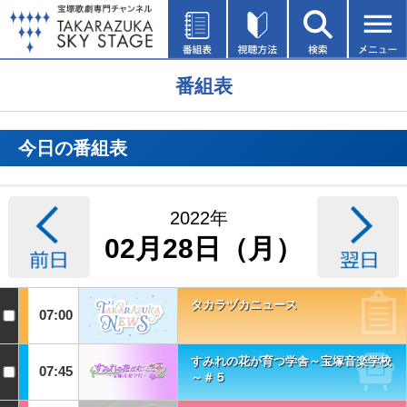
番組表
今日の番組表
2022年
02月28日（月）
タカラヅカニュース
07:00
すみれの花が育つ学舎～宝塚音楽学校
07:45
～＃５