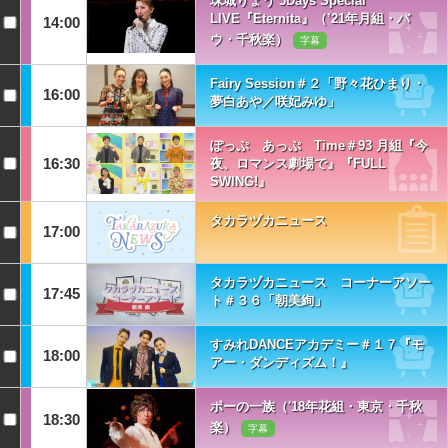
珠城りょう 3Days Special
LIVE『Eternita』（’21年月組・バ
14:00
ウ・千秋楽）
字幕
Fairy Session＃２「野々花ひまり・
16:00
夢白あや／咲妃みゆ」
ぽっぷ あっぷ Time＃93 月組『今
16:30
夜、ロマンス劇場で』『FULL
SWING!』
タカラヅカニュース
17:00
タカラヅカニュース コーナーアソー
17:45
ト＃３６「朝美絢」
すみれDANCEアカデミー＃１７『モ
18:00
アー・ダンディズム！』
ポーの一族（'18年花組・東京・千秋
18:30
楽）
字幕