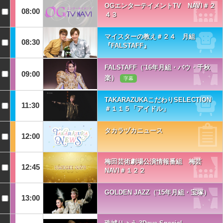
OGエンターテイメントTV NAVI＃２
08:00
４３
マイスターの教え＃２４ 月組
08:30
『FALSTAFF』
FALSTAFF（'16年月組・バウ・千秋
09:00
楽）
字幕
TAKARAZUKAこだわりSELECTION
11:30
＃１１５「アイドル」
タカラヅカニュース
12:00
梅田芸術劇場公演情報番組 梅芸
12:45
NAVI＃１２２
GOLDEN JAZZ（'15年月組・宝塚）
13:00