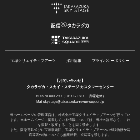
宝塚クリエイティブアーツ
採用情報
プライバシーポリシー
【お問い合わせ】
タカラヅカ・スカイ・ステージ カスタマーセンター
Tel. 0570-000-290（10:00～18:00 月曜定休）
Mail skystage@takarazuka-revue-support.jp
当ホームページの管理運営は、株式会社宝塚クリエイティブアーツが行ってい
ます。当ホームページに掲載している情報については、当社の許可なく、これ
を複製・改変することを固く禁止します。
また、阪急電鉄並びに宝塚歌劇団、宝塚クリエイティブアーツの出版物ほか写
真等著作物についても無断転載、複写等を禁じます。