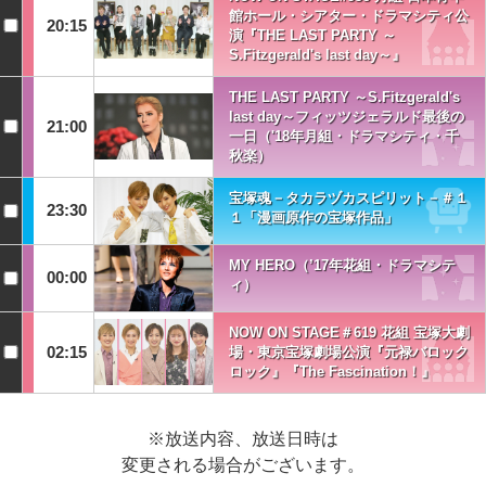
館ホール・シアター・ドラマシティ公
20:15
演『THE LAST PARTY ～
S.Fitzgerald's last day～』
THE LAST PARTY ～S.Fitzgerald's
last day～フィッツジェラルド最後の
21:00
一日（'18年月組・ドラマシティ・千
秋楽）
宝塚魂－タカラヅカスピリット－＃１
23:30
１「漫画原作の宝塚作品」
MY HERO（’17年花組・ドラマシテ
00:00
ィ）
NOW ON STAGE＃619 花組 宝塚大劇
02:15
場・東京宝塚劇場公演『元禄バロック
ロック』『The Fascination！』
※放送内容、放送日時は
変更される場合がございます。