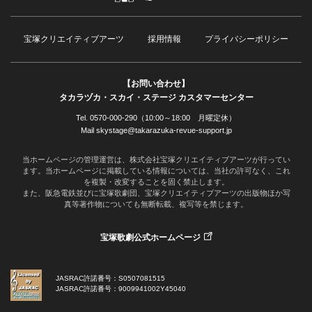
宝塚クリエイティブアーツ
採用情報
プライバシーポリシー
【お問い合わせ】
タカラヅカ・スカイ・ステージ カスタマーセンター
Tel. 0570-000-290（10:00～18:00 月曜定休）
Mail skystage@takarazuka-revue-support.jp
当ホームページの管理運営は、株式会社宝塚クリエイティブアーツが行ってい
ます。当ホームページに掲載している情報については、当社の許可なく、これ
を複製・改変することを固く禁止します。
また、阪急電鉄並びに宝塚歌劇団、宝塚クリエイティブアーツの出版物ほか写
真等著作物についても無断転載、複写等を禁じます。
宝塚歌劇公式ホームページ
JASRAC許諾番号：S0507081515
JASRAC許諾番号：9009941002Y45040