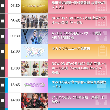
梅田芸術劇場公演情報番組 梅芸NAVI
08:30
＃１２１
NOW ON STAGE#463 月組 宝塚バウ
08:45
ホール公演『A－EN』
A－EN（'15年月組・バウ・千秋楽
09:30
ARI VERSION）
タカラヅカニュース総集編
12:00
NOW ON STAGE＃624 雪組 宝塚バウ
13:00
ホール公演『Sweet Little Rock 'n'
Roll』
すみれの花が育つ学舎～宝塚音楽学校
13:45
～＃４
アリスの恋人（’11年月組・東特・千
14:00
秋楽）