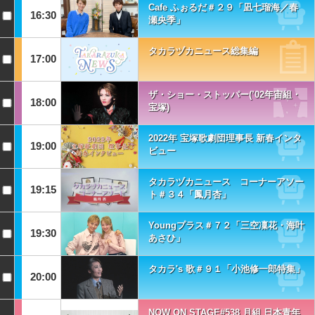
Cafe ふぉるだ＃２９「凪七瑠海／春
16:30
瀬央季」
タカラヅカニュース総集編
17:00
ザ・ショー・ストッパー(’02年宙組・
18:00
宝塚)
2022年 宝塚歌劇団理事長 新春インタ
19:00
ビュー
タカラヅカニュース コーナーアソー
19:15
ト＃３４「鳳月杏」
Youngプラス＃７２「三空凜花・海叶
19:30
あさひ」
タカラ's 歌＃９１「小池修一郎特集」
20:00
NOW ON STAGE#538 月組 日本青年