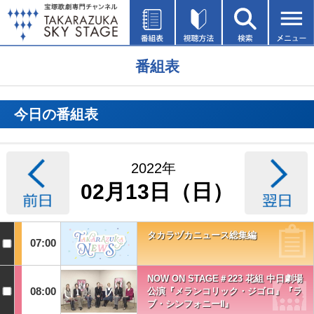
番組表
今日の番組表
2022年
02月13日（日）
タカラヅカニュース総集編
07:00
NOW ON STAGE＃223 花組 中日劇場
08:00
公演『メランコリック・ジゴロ』『ラ
ブ・シンフォニーⅡ』