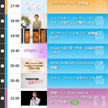
タカラヅカニュース総集編
17:00
トップスター・ロングインタビュー＃
18:00
３５「月城かなとの魅力に迫る」
ダンサーハントＳ＃２５「総集編
19:00
Part2」
すみれの花が育つ学舎～宝塚音楽学校
19:45
～＃４
MUSICA×MUSIK Collection＃６「総
20:00
集編」
スカイ・ステージ 必見ガイド＃８０
20:45
珠城りょう 3Days Special
LIVE『Eternita』（’21年月組・バ
21:00
ウ・千秋楽）
字幕