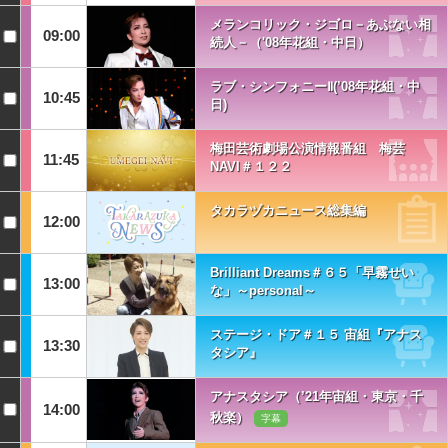
メランコリック・ジゴロ－あぶない相
09:00
続人－（'08年花組・中日）
ラブ・シンフォニーⅡ(’08年花組・中
10:45
日)
梅田芸術劇場公演情報番組 梅芸
11:45
NAVI＃１２２
タカラヅカニュース総集編
12:00
Brilliant Dreams＃６５「早霧せい
13:00
な」～personal～
ステージ・ドア＃１５ 宙組『アナス
13:30
タシア』
アナスタシア（’21年宙組・東京・千
14:00
秋楽）
字幕