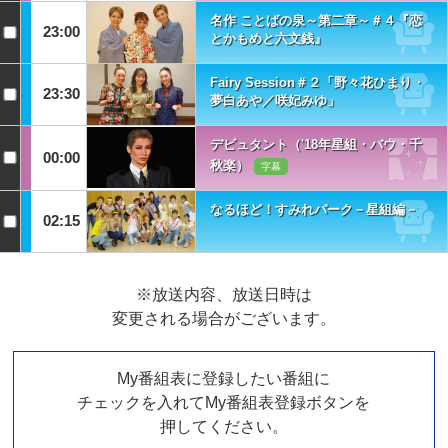
名作 ことばの泉～第二章～＃４『恋
23:00
とかもめと六文銭』
Fairy Session＃２「野々花ひまり・
23:30
夢白あや／咲妃みゆ」
デビュタント（'18年星組・バウ・千
00:00
秋楽）
字幕
なるほど！すみれパーク－星組編－
02:15
※放送内容、放送日時は
変更される場合がございます。
My番組表に登録したい番組に
チェックを入れてMy番組表登録ボタンを
押してください。