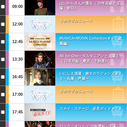
はいからさんが通る（’20年花組・宝
09:00
塚・初日）
タカラヅカニュース
12:00
MUSICA×MUSIK Collection＃６「総
12:45
集編」
All for One～ダルタニアンと太陽王～
13:30
（'17年月組・東京・千秋楽）
いにしえ逍遥・旅タカラジェンヌ＃１
16:45
５－兵庫・芦屋ー
タカラヅカニュース
17:00
スカイ・ステージ 必見ガイド＃７９
17:45
ロック・オン！（’10年雪組・宝塚）