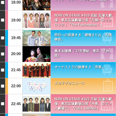
18:00
NOW ON STAGE＃619 花組 宝塚大劇
19:00
場・東京宝塚劇場公演『元禄バロック
ロック』『The Fascination！』
明日への音楽＃８「碧海さりお・天飛
19:45
華音」
幕末太陽傳（’17年雪組・東京・千秋
20:00
楽）
オーケストラの旋律＃３「洋楽」
21:45
タカラヅカニュース
22:00
NOW ON STAGE＃622 月組 宝塚大劇
22:45
場・東京宝塚劇場公演『今夜、ロマン
ス劇場で』『FULL SWING!』