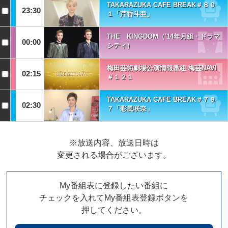
TAKARAZUKA CAFE BREAK＃８０
23:30
１「芹香斗亜」
THE KINGDOM（'14年月組・ドラマ
00:00
シティ）
梅田芸術劇場公演情報番組 梅芸NAVI
02:15
＃１２１
TAKARAZUKA CAFE BREAK＃７９
02:30
７「彩風咲奈」
※放送内容、放送日時は
変更される場合がございます。
My番組表に登録したい番組に
チェックを入れてMy番組表登録ボタンを
押してください。