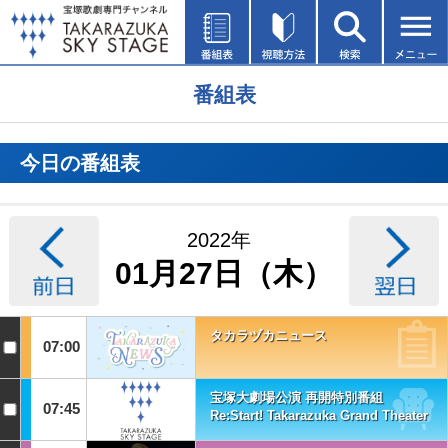
番組表
今日の番組表
2022年
01月27日（木）
タカラヅカニュース
07:00
宝塚大劇場公演 再開特別番組
07:45
Re:Start! Takarazuka Grand Theater