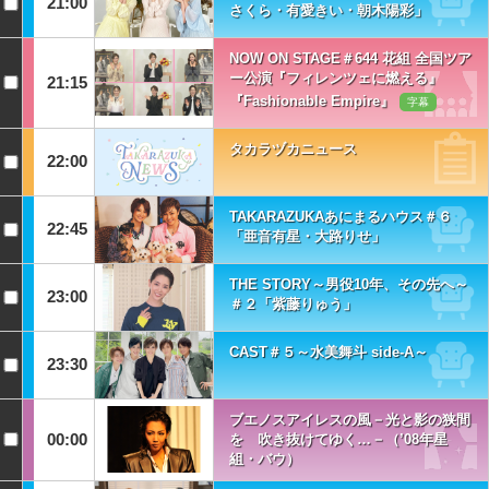
21:00
さくら・有愛きい・朝木陽彩」
NOW ON STAGE＃644 花組 全国ツア
ー公演『フィレンツェに燃える』
21:15
『Fashionable Empire』
字幕
タカラヅカニュース
22:00
TAKARAZUKAあにまるハウス＃６
22:45
「亜音有星・大路りせ」
THE STORY～男役10年、その先へ～
23:00
＃２「紫藤りゅう」
CAST＃５～水美舞斗 side-A～
23:30
ブエノスアイレスの風－光と影の狭間
00:00
を 吹き抜けてゆく…－（’08年星
組・バウ）