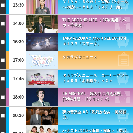
ＶＩＶＡ！ＢＯＷ！－宝塚バウホール
13:30
への誘い－＃１５「ミステリー編」
THE SECOND LIFE（’07年宙組・バ
14:00
ウ・千秋楽）
TAKARAZUKAこだわりSELECTION
16:30
＃１２３「スモーク」
タカラヅカニュース
17:00
タカラヅカニュース コーナーアソー
17:45
ト＃５３「水美舞斗」＜２＞
LE MISTRAL－鏡の中に消えた男－
18:00
(’94年月組・ドラマシティ)
夢の音楽会＃3「彩乃かなみ・風間柚
20:30
乃」
ハナコトバ＃5＜宙組・前篇＞「春乃