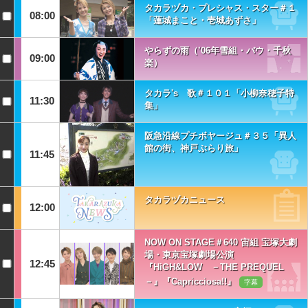
タカラヅカ・プレシャス・スター＃１
08:00
「蓮城まこと・壱城あずさ」
やらずの雨（’06年雪組・バウ・千秋
09:00
楽）
タカラ's 歌＃１０１「小柳奈穂子特
11:30
集」
阪急沿線プチボヤージュ＃３５「異人
館の街、神戸ぶらり旅」
11:45
タカラヅカニュース
12:00
NOW ON STAGE＃640 宙組 宝塚大劇
場・東京宝塚劇場公演
12:45
『HiGH&LOW －THE PREQUEL
－』『Capricciosa!!』
字幕