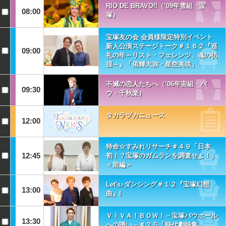
RIO DE BRAVO!!（’09年雪組・宝
08:00
塚）
宝塚友の会 会員様限定特別イベント
新人公演ステージトーク＃１６２『巡
09:00
礼の年～リスト・フェレンツ、魂の彷
徨～』「侑輝大弥・星空美咲」
不滅の恋人たちへ（’06年宙組・バ
09:30
ウ・千秋楽）
タカラヅカニュース
12:00
特命☆すみれリサーチ＃４９「日本
12:45
初！？宝塚のガムランを調査せよ！」
＜前編＞
Let's♪ダンシング＃１２『宝塚幻想
13:00
曲』Ⅰ
ＶＩＶＡ！ＢＯＷ！－宝塚バウホール
13:30
への誘い－＃２５「時代劇特集」