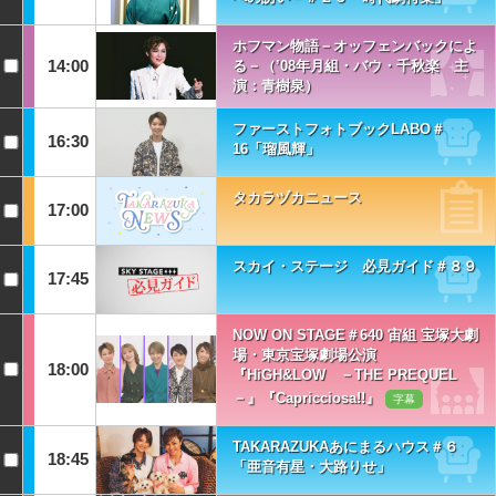
ホフマン物語－オッフェンバックによ
14:00
る－（’08年月組・バウ・千秋楽 主
演：青樹泉）
ファーストフォトブックLABO＃
16:30
16「瑠風輝」
タカラヅカニュース
17:00
スカイ・ステージ 必見ガイド＃８９
17:45
NOW ON STAGE＃640 宙組 宝塚大劇
場・東京宝塚劇場公演
18:00
『HiGH&LOW －THE PREQUEL
－』『Capricciosa!!』
字幕
TAKARAZUKAあにまるハウス＃６
18:45
「亜音有星・大路りせ」