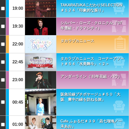
TAKARAZUKAこだわりSELECTION
19:00
＃１２４「印象的な振り」
シルバー・ローズ・クロニクル（’07
19:30
年雪組・ドラマシティ）
タカラヅカニュース
22:00
タカラヅカニュース コーナーアソー
22:45
ト＃５４「水美舞斗」＜２＞
アンダーライン（’83年花組・バウ）
23:00
阪急沿線プチボヤージュ＃５０「大
阪 豊中の緑を訪ねる旅」
00:45
Cafe ふぉるだ＃３９「凪七瑠海／一
01:00
禾あお」