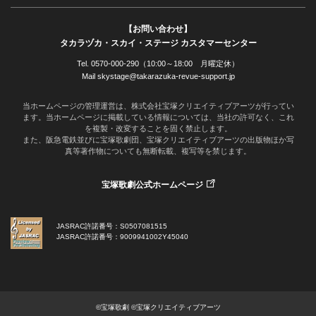
【お問い合わせ】
タカラヅカ・スカイ・ステージ カスタマーセンター
Tel. 0570-000-290（10:00～18:00 月曜定休）
Mail skystage@takarazuka-revue-support.jp
当ホームページの管理運営は、株式会社宝塚クリエイティブアーツが行ってい
ます。当ホームページに掲載している情報については、当社の許可なく、これ
を複製・改変することを固く禁止します。
また、阪急電鉄並びに宝塚歌劇団、宝塚クリエイティブアーツの出版物ほか写
真等著作物についても無断転載、複写等を禁じます。
宝塚歌劇公式ホームページ
JASRAC許諾番号：S0507081515
JASRAC許諾番号：9009941002Y45040
©宝塚歌劇 ©宝塚クリエイティブアーツ