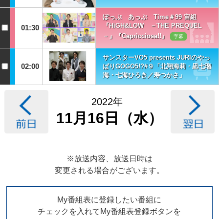
ぽっぷ あっぷ Time＃99 宙組
『HiGH&LOW －THE PREQUEL
01:30
－』『Capricciosa!!』
字幕
サンスターVO5 presents JURIのやっ
02:00
ぱりGOGO5!?#９「北翔海莉・凪七瑠
海・七海ひろき／寿つかさ」
2022年
11月16日（水）
※放送内容、放送日時は
変更される場合がございます。
My番組表に登録したい番組に
チェックを入れてMy番組表登録ボタンを