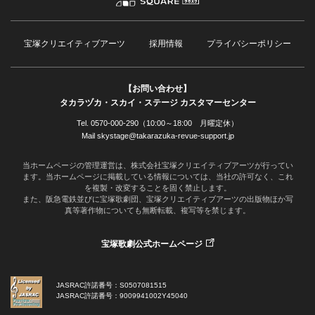
宝塚クリエイティブアーツ
採用情報
プライバシーポリシー
【お問い合わせ】
タカラヅカ・スカイ・ステージ カスタマーセンター
Tel. 0570-000-290（10:00～18:00 月曜定休）
Mail skystage@takarazuka-revue-support.jp
当ホームページの管理運営は、株式会社宝塚クリエイティブアーツが行ってい
ます。当ホームページに掲載している情報については、当社の許可なく、これ
を複製・改変することを固く禁止します。
また、阪急電鉄並びに宝塚歌劇団、宝塚クリエイティブアーツの出版物ほか写
真等著作物についても無断転載、複写等を禁じます。
宝塚歌劇公式ホームページ
JASRAC許諾番号：S0507081515
JASRAC許諾番号：9009941002Y45040