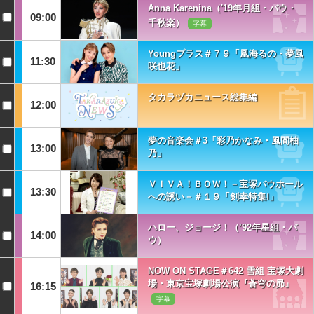
Anna Karenina（'19年月組・バウ・
09:00
千秋楽）
字幕
Youngプラス＃７９「凰海るの・夢風
11:30
咲也花」
タカラヅカニュース総集編
12:00
夢の音楽会＃3「彩乃かなみ・風間柚
13:00
乃」
ＶＩＶＡ！ＢＯＷ！－宝塚バウホール
13:30
への誘い－＃１９「剣幸特集Ⅰ」
ハロー、ジョージ！（’92年星組・バ
14:00
ウ）
NOW ON STAGE＃642 雪組 宝塚大劇
場・東京宝塚劇場公演『蒼穹の昴』
16:15
字幕