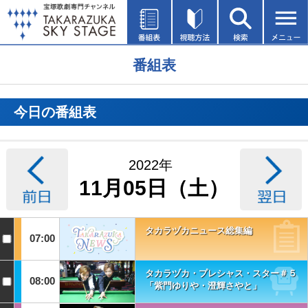
番組表
今日の番組表
2022年
11月05日（土）
タカラヅカニュース総集編
07:00
タカラヅカ・プレシャス・スター＃５
08:00
「紫門ゆりや・澄輝さやと」