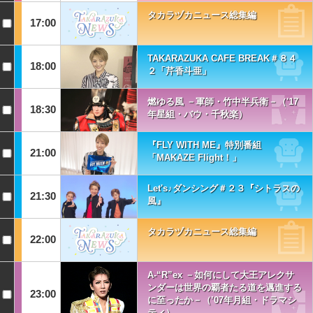
タカラヅカニュース総集編
17:00
TAKARAZUKA CAFE BREAK＃８４
18:00
２「芹香斗亜」
燃ゆる風 －軍師・竹中半兵衛－（'17
18:30
年星組・バウ・千秋楽）
『FLY WITH ME』特別番組
21:00
「MAKAZE Flight！」
Let's♪ダンシング＃２３『シトラスの
21:30
風』
タカラヅカニュース総集編
22:00
A-“R”ex －如何にして大王アレクサ
ンダーは世界の覇者たる道を邁進する
23:00
に至ったか－（’07年月組・ドラマシ
ティ）