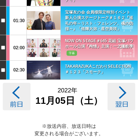
宝塚友の会 会員様限定特別イベント
新人公演ステージトーク＃１６２『巡
01:30
礼の年～リスト・フェレンツ、魂の彷
徨～』「侑輝大弥・星空美咲」
NOW ON STAGE＃645 花組 宝塚バウ
ホール公演『殉情』主演：一之瀬航季
02:00
字幕
TAKARAZUKAこだわりSELECTION
02:30
＃１２３「スモーク」
2022年
11月05日（土）
※放送内容、放送日時は
変更される場合がございます。