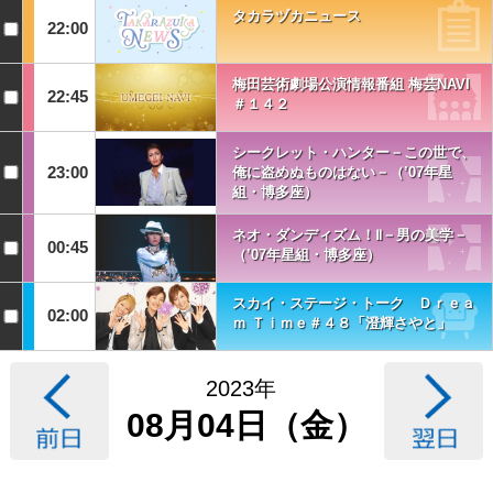
タカラヅカニュース
22:00
梅田芸術劇場公演情報番組 梅芸NAVI
22:45
＃１４２
シークレット・ハンター－この世で、
23:00
俺に盗めぬものはない－（’07年星
組・博多座）
ネオ・ダンディズム！Ⅱ－男の美学－
00:45
（’07年星組・博多座）
スカイ・ステージ・トーク Ｄｒｅａ
02:00
ｍ Ｔｉｍｅ＃４８「澄輝さやと」
2023年
08月04日（金）