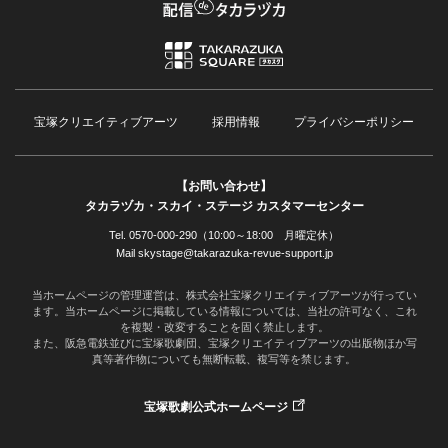
宝塚クリエイティブアーツ
採用情報
プライバシーポリシー
【お問い合わせ】
タカラヅカ・スカイ・ステージ カスタマーセンター
Tel. 0570-000-290（10:00～18:00 月曜定休）
Mail skystage@takarazuka-revue-support.jp
当ホームページの管理運営は、株式会社宝塚クリエイティブアーツが行ってい
ます。当ホームページに掲載している情報については、当社の許可なく、これ
を複製・改変することを固く禁止します。
また、阪急電鉄並びに宝塚歌劇団、宝塚クリエイティブアーツの出版物ほか写
真等著作物についても無断転載、複写等を禁じます。
宝塚歌劇公式ホームページ