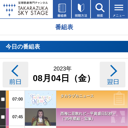
番組表
今日の番組表
2023年
08月04日（金）
タカラヅカニュース
07:00
西海に花散れど－平資盛日記抄－
07:45
（’85年星組・宝塚）