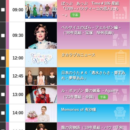
ぽっぷ あっぷ Time＃106 星組
『1789－バスティーユの恋人たち
09:00
－』
字幕
ベルサイユのばら－フェルゼン編－
（’90年花組・宝塚 NHK収録）
09:30
タカラヅカニュース
12:00
日本のうた＃４「透水さらさ・愛すみ
12:45
れ・夢華あみ」
ル・ポァゾン 愛の媚薬 －Again－
13:00
（’21年雪組・全国）
字幕
Memories of 有沙瞳
14:00
龍の宮物語（’19年星組・バウ・千秋