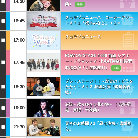
14:30
楽）
字幕
タカラヅカニュース コーナーアソー
16:45
ト＃７１「桜木みなと」＜２＞
タカラヅカニュース
17:00
NOW ON STAGE＃666 宙組 シアタ
ー・ドラマシティ・KAAT神奈川芸術
17:45
劇場公演『大逆転裁判』
字幕
プレ・ステージ！！～歴史のトビラを
18:30
たたく～＃１２ 花組公演『鴛鴦歌合
戦』
巌流－散りゆきし花の舞－（’03年星
19:00
組・東特・千秋楽）
専科のお時間＃1「凪七瑠海／凛城き
21:30
ら」