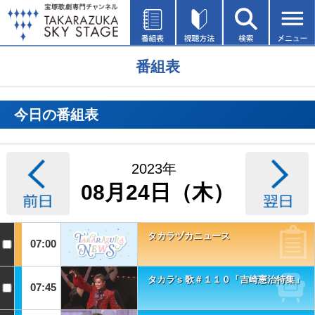
番組表
今日の番組表
2023年
08月24日（木）
タカラヅカニュース
07:00
タカラ's 歌＃１１０「吉崎憲治特集」
07:45