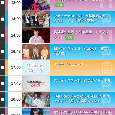
13:00
字幕
タカラヅカQUEST－宝塚歌劇を創る
14:00
人たち－＃１「演出＜芝居＞」
婆娑羅の玄孫（’21年星組・ドラマシ
14:30
ティ）
字幕
日本のうた＃１３「久城あす・橘幸・
16:45
有沙瞳」
タカラヅカニュース
17:00
スカイ・ステージ 必見ガイド＃９８
17:45
TAKARAZUKAこだわりSELECTION
18:00
＃１３３「祭りの場面」＜２＞
銀河英雄伝説＠TAKARAZUKA（’12年