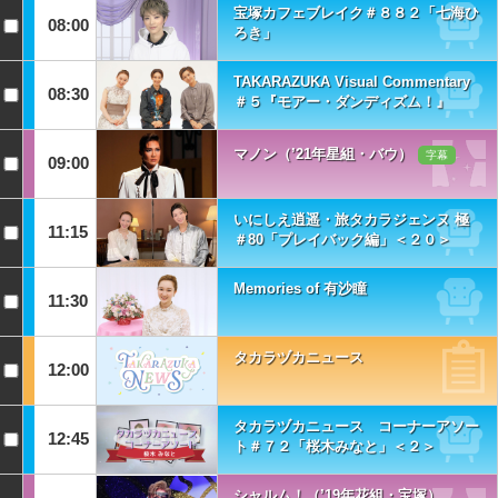
宝塚カフェブレイク＃８８２「七海ひ
08:00
ろき」
TAKARAZUKA Visual Commentary
08:30
＃５『モアー・ダンディズム！』
マノン（’21年星組・バウ）
字幕
09:00
いにしえ逍遥・旅タカラジェンヌ 極
11:15
＃80「プレイバック編」＜２０＞
Memories of 有沙瞳
11:30
タカラヅカニュース
12:00
タカラヅカニュース コーナーアソー
12:45
ト＃７２「桜木みなと」＜２＞
シャルム！（’19年花組・宝塚）