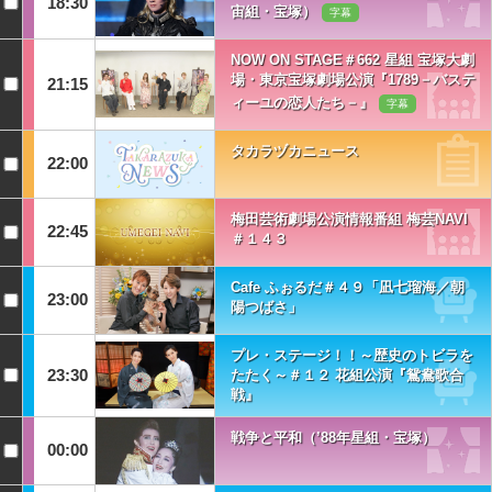
18:30
宙組・宝塚）
字幕
NOW ON STAGE＃662 星組 宝塚大劇
場・東京宝塚劇場公演『1789－バステ
21:15
ィーユの恋人たち－』
字幕
タカラヅカニュース
22:00
梅田芸術劇場公演情報番組 梅芸NAVI
22:45
＃１４３
Cafe ふぉるだ＃４９「凪七瑠海／朝
23:00
陽つばさ」
プレ・ステージ！！～歴史のトビラを
23:30
たたく～＃１２ 花組公演『鴛鴦歌合
戦』
戦争と平和（’88年星組・宝塚）
00:00