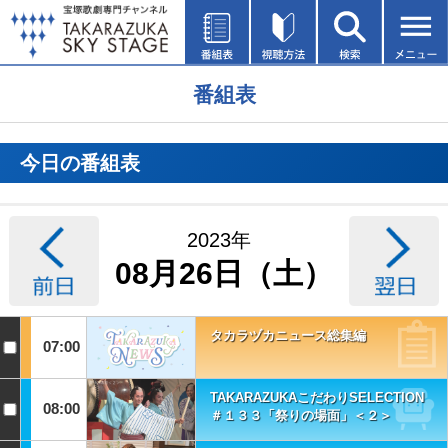
番組表
今日の番組表
2023年
08月26日（土）
タカラヅカニュース総集編
07:00
TAKARAZUKAこだわりSELECTION
08:00
＃１３３「祭りの場面」＜２＞