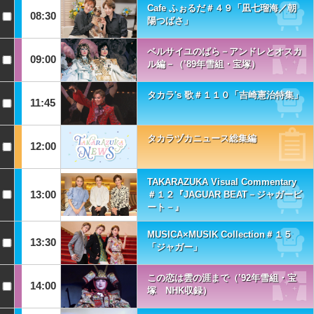
Cafe ふぉるだ＃４９「凪七瑠海／朝
08:30
陽つばさ」
ベルサイユのばら－アンドレとオスカ
09:00
ル編－（’89年雪組・宝塚）
タカラ's 歌＃１１０「吉崎憲治特集」
11:45
タカラヅカニュース総集編
12:00
TAKARAZUKA Visual Commentary
13:00
＃１２『JAGUAR BEAT－ジャガービ
ート－』
MUSICA×MUSIK Collection＃１５
13:30
「ジャガー」
この恋は雲の涯まで（’92年雪組・宝
14:00
塚 NHK収録）