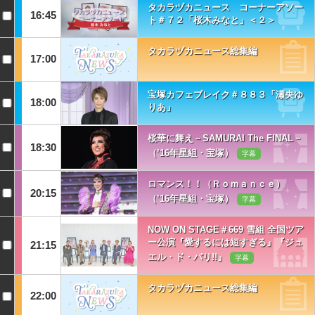
タカラヅカニュース コーナーアソー
16:45
ト＃７２「桜木みなと」＜２＞
タカラヅカニュース総集編
17:00
宝塚カフェブレイク＃８８３「瀬央ゆ
18:00
りあ」
桜華に舞え－SAMURAI The FINAL－
18:30
（’16年星組・宝塚）
字幕
ロマンス！！（Ｒｏｍａｎｃｅ）
20:15
（’16年星組・宝塚）
字幕
NOW ON STAGE＃669 雪組 全国ツア
ー公演『愛するには短すぎる』『ジュ
21:15
エル・ド・パリ!!』
字幕
タカラヅカニュース総集編
22:00