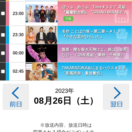
ぽっぷ あっぷ Time＃１０７ 花組
『鴛鴦歌合戦』『GRAND MIRAGE!』
23:00
字幕
名作 ことばの泉～第二章～＃１３
23:30
『小さな花がひらいた』
龍星－闇を裂き天翔けよ。朕は、皇帝
00:00
なり－（’05年星組・東特・千秋楽）
TAKARAZUKAあにまるハウス＃１５
02:45
「彩風咲奈・蒼波黎也」
2023年
08月26日（土）
※放送内容、放送日時は