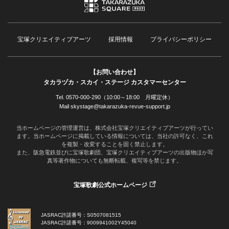
宝塚クリエイティブアーツ
採用情報
プライバシーポリシー
【お問い合わせ】
タカラヅカ・スカイ・ステージ カスタマーセンター
Tel. 0570-000-290（10:00～18:00 月曜定休）
Mail skystage@takarazuka-revue-support.jp
当ホームページの管理運営は、株式会社宝塚クリエイティブアーツが行ってい
ます。当ホームページに掲載している情報については、当社の許可なく、これ
を複製・改変することを固く禁止します。
また、阪急電鉄並びに宝塚歌劇団、宝塚クリエイティブアーツの出版物ほか写
真等著作物についても無断転載、複写等を禁じます。
宝塚歌劇公式ホームページ
JASRAC許諾番号：S0507081515
JASRAC許諾番号：9009941002Y45040