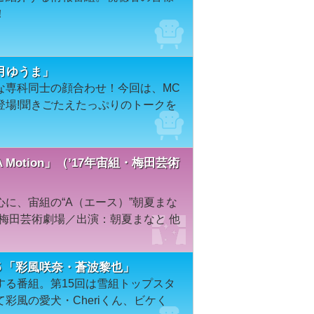
！
月ゆうま」
な専科同士の顔合わせ！今回は、MC
登場!聞きごたえたっぷりのトークを
otion」（’17年宙組・梅田芸術
に、宙組の“A（エース）”朝夏まな
／梅田芸術劇場／出演：朝夏まなと 他
１５「彩風咲奈・蒼波黎也」
する番組。第15回は雪組トップスタ
彩風の愛犬・Cheriくん、ビケく