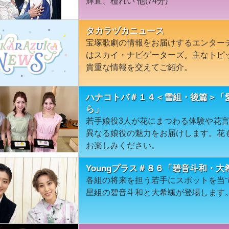
輝直、檀れい 他(74分)
タカラヅカニュース
宝塚歌劇の情報をお届けするエンター
はスカイ・ナビゲーターズ。主なトピ
貴重な情報を交えてご紹介。
ハナコトバ＃１４＜雪組・後篇＞「
ら」
若手娘役3人が花にまつわる体験や花
異なる娘役の魅力をお届けします。花
お楽しみください。
Youngプラス＃８６「碧音斗和・大
各組の将来を担う若手にスポットを当て
星組の碧音斗和と大希颯が登場します