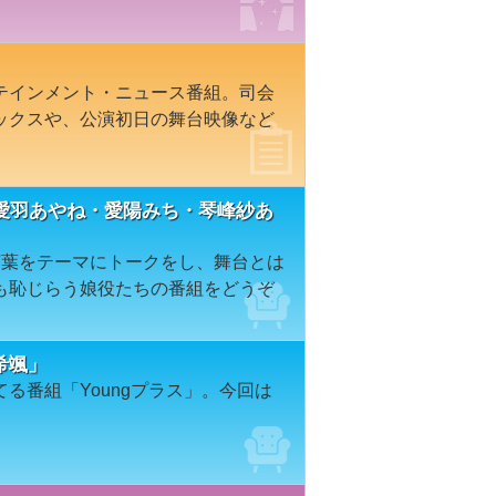
テインメント・ニュース番組。司会
ックスや、公演初日の舞台映像など
愛羽あやね・愛陽みち・琴峰紗あ
言葉をテーマにトークをし、舞台とは
も恥じらう娘役たちの番組をどうぞ
希颯」
る番組「Youngプラス」。今回は
。