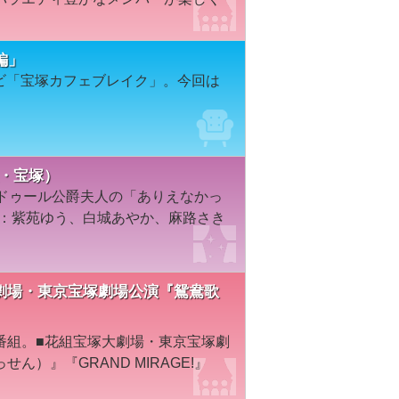
編」
レビ「宝塚カフェブレイク」。今回は
組・宝塚）
パドゥール公爵夫人の「ありえなかっ
演：紫苑ゆう、白城あやか、麻路さき
宝塚大劇場・東京宝塚劇場公演『鴛鴦歌
番組。■花組宝塚大劇場・東京宝塚劇
）』『GRAND MIRAGE!』