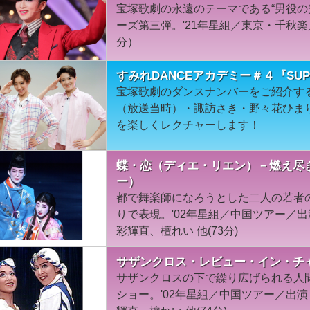
宝塚歌劇の永遠のテーマである“男役の
ーズ第三弾。'21年星組／東京・千秋楽
分）
すみれDANCEアカデミー＃４『SUPER
宝塚歌劇のダンスナンバーをご紹介す
（放送当時）・諏訪さき・野々花ひまりが『
を楽しくレクチャーします！
蝶・恋（ディエ・リエン）－燃え尽き
ー）
都で舞楽師になろうとした二人の若者
りで表現。'02年星組／中国ツアー／
彩輝直、檀れい 他(73分)
サザンクロス・レビュー・イン・チャ
サザンクロスの下で繰り広げられる人
ショー。'02年星組／中国ツアー／出