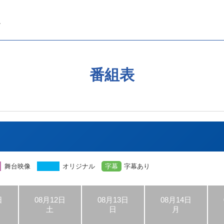
番組表
舞台映像
オリジナル
字幕
字幕あり
日
08月12日
08月13日
08月14日
土
日
月