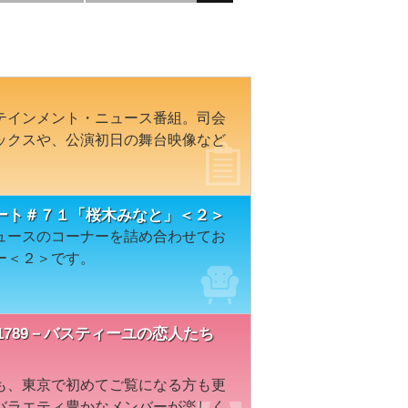
テインメント・ニュース番組。司会
ックスや、公演初日の舞台映像など
ート＃７１「桜木みなと」＜２＞
ュースのコーナーを詰め合わせてお
ー＜２＞です。
『1789－バスティーユの恋人たち
も、東京で初めてご覧になる方も更
バラエティ豊かなメンバーが楽しく