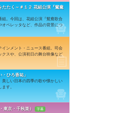
をたたく～＃１２ 花組公演『鴛鴦
番組。今回は、花組公演『鴛鴦歌合
やオペレッタなど、作品の背景につ
テインメント・ニュース番組。司会
ックスや、公演初日の舞台映像など
い・ひろ香祐」
、美しい日本の四季の歌や懐かしい
します。
組・東京・千秋楽）
字幕