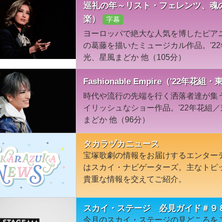
巡礼の年～リスト・フェレンツ、魂の
楽）
字幕
ヨーロッパで絶大な人気を博したピア
の葛藤を描いたミュージカル作品。'2
光、星風まどか 他（105分）
Fashionable Empire（'22年花
時代や流行の先端を行く洒落者達が集う“
イリッシュなショー作品。'22年花組
まどか 他（96分）
タカラヅカニュース
宝塚歌劇の情報をお届けするエンター
はスカイ・ナビゲーターズ。主なトピ
貴重な情報を交えてご紹介。
スカイ・ステージ 必見ガイド＃９
今月のスカイ・ステージの見どころを