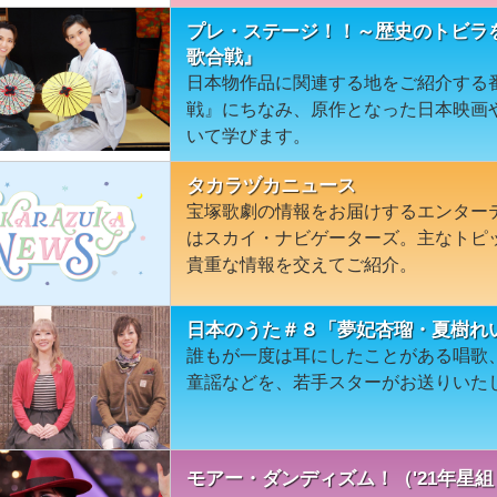
プレ・ステージ！！～歴史のトビラ
歌合戦』
日本物作品に関連する地をご紹介する
戦』にちなみ、原作となった日本映画
いて学びます。
タカラヅカニュース
宝塚歌劇の情報をお届けするエンター
はスカイ・ナビゲーターズ。主なトピ
貴重な情報を交えてご紹介。
日本のうた＃８「夢妃杏瑠・夏樹れ
誰もが一度は耳にしたことがある唱歌
童謡などを、若手スターがお送りいた
モアー・ダンディズム！（'21年星