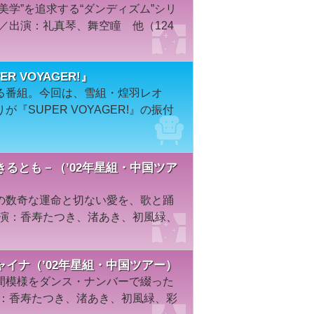
美学”を追求する“ダンディズム”シリ
／出演：礼真琴、舞空瞳 他（124
 VOYAGER!』
る番組。今回は、雪組・煌羽レオ
SUPER VOYAGER!』の振付
るとも－（’02年星組・中国ツア
の数奇な運命と切ない愛を、歌と踊
出演：香寿たつき、渚あき、初風緑、
イナ（’02年星組・中国ツアー）
間模様をダンス・ナンバーで綴った
演：香寿たつき、渚あき、初風緑、彩