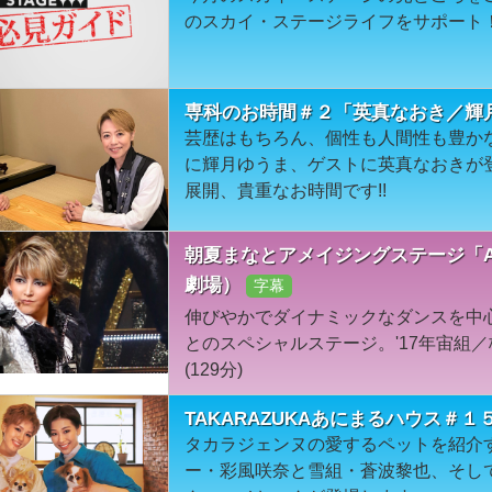
のスカイ・ステージライフをサポート
専科のお時間＃２「英真なおき／輝
芸歴はもちろん、個性も人間性も豊か
に輝月ゆうま、ゲストに英真なおきが
展開、貴重なお時間です!!
朝夏まなとアメイジングステージ「A M
劇場）
字幕
伸びやかでダイナミックなダンスを中心
とのスペシャルステージ。'17年宙組
(129分)
TAKARAZUKAあにまるハウス＃
タカラジェンヌの愛するペットを紹介
ー・彩風咲奈と雪組・蒼波黎也、そして