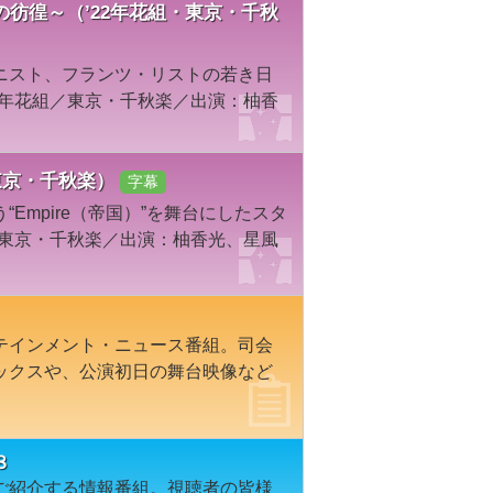
彷徨～（’22年花組・東京・千秋
ニスト、フランツ・リストの若き日
2年花組／東京・千秋楽／出演：柚香
組・東京・千秋楽）
字幕
Empire（帝国）”を舞台にしたスタ
／東京・千秋楽／出演：柚香光、星風
テインメント・ニュース番組。司会
ックスや、公演初日の舞台映像など
８
ご紹介する情報番組。視聴者の皆様