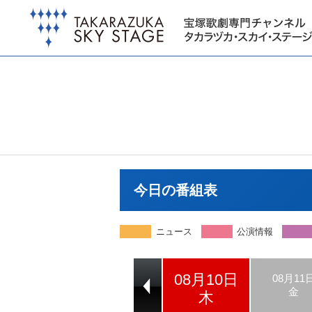
今日の番組表
ニュース
公演情報
08月10日
08月08日
08月09日
08月11
火
水
金
木