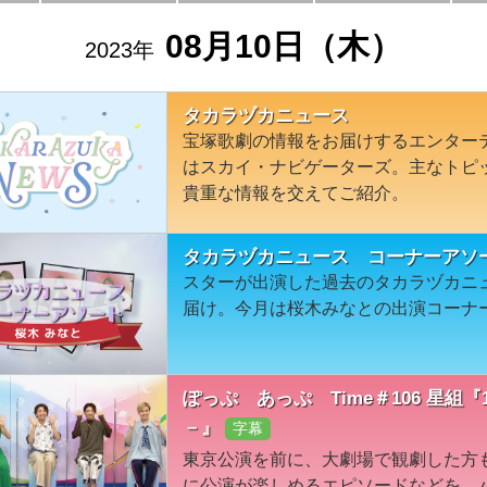
08月10日（木）
2023年
タカラヅカニュース
宝塚歌劇の情報をお届けするエンター
はスカイ・ナビゲーターズ。主なトピ
貴重な情報を交えてご紹介。
タカラヅカニュース コーナーアソ
スターが出演した過去のタカラヅカニ
届け。今月は桜木みなとの出演コーナ
ぽっぷ あっぷ Time＃106 星組
－』
字幕
東京公演を前に、大劇場で観劇した方
に公演が楽しめるエピソードなどを、