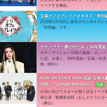
トークする番組。
宝塚カフェブレイク＃８８０「特別
2019年2月15日に放送されたＭＸテ
「特別編」です。
カサノヴァ・夢のかたみ（’94年星
カサノヴァとルイ15世の寵姫・ポン
た恋」を描く。'94年星組／宝塚／出
他（99分）
NOW ON STAGE＃665 花組 
合戦』『GRAND MIRAGE!』
字幕
公演に向けてスターが熱く語るトーク
場公演『鴛鴦歌合戦（おしどりうたがっせん
（舞台）