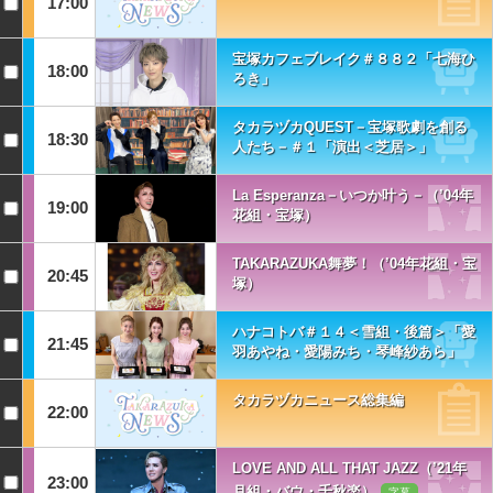
17:00
宝塚カフェブレイク＃８８２「七海ひ
18:00
ろき」
タカラヅカQUEST－宝塚歌劇を創る
18:30
人たち－＃１「演出＜芝居＞」
La Esperanza－いつか叶う－（’04年
19:00
花組・宝塚）
TAKARAZUKA舞夢！（’04年花組・宝
20:45
塚）
ハナコトバ＃１４＜雪組・後篇＞「愛
21:45
羽あやね・愛陽みち・琴峰紗あら」
タカラヅカニュース総集編
22:00
LOVE AND ALL THAT JAZZ（’21年
23:00
月組・バウ・千秋楽）
字幕