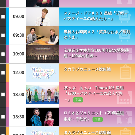
ステージ・ドア＃２０ 星組『1789－
09:00
バスティーユの恋人たち－』
専科のお時間＃２「英真なおき／輝月
09:30
ゆうま」
宝塚音楽学校創立100周年記念特別番
10:00
組～100年の軌跡～
タカラヅカニュース総集編
12:00
ぽっぷ あっぷ Time＃106 星組
『1789－バスティーユの恋人たち
13:00
－』
字幕
ロミオとジュリエット（’21年星組・
13:30
東京・千秋楽）
字幕
タカラヅカニュース総集編