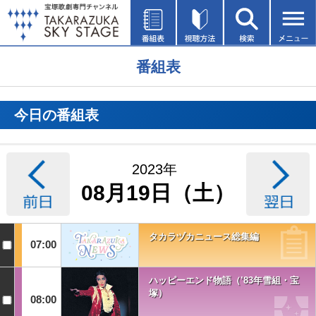
番組表
今日の番組表
2023年
08月19日（土）
タカラヅカニュース総集編
07:00
ハッピーエンド物語（’83年雪組・宝
塚）
08:00