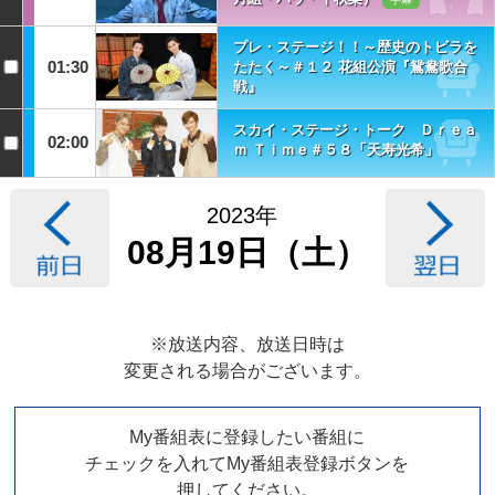
プレ・ステージ！！～歴史のトビラを
01:30
たたく～＃１２ 花組公演『鴛鴦歌合
戦』
スカイ・ステージ・トーク Ｄｒｅａ
02:00
ｍ Ｔｉｍｅ＃５８「天寿光希」
2023年
08月19日（土）
※放送内容、放送日時は
変更される場合がございます。
My番組表に登録したい番組に
チェックを入れてMy番組表登録ボタンを
押してください。