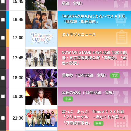
15:45
星組・宝塚）
TAKARAZUKAあにまるハウス＃１８
16:45
「瑠風輝・風色日向」
タカラヅカニュース
17:00
NOW ON STAGE＃494 花組 宝塚大劇
17:45
場・東京宝塚劇場公演『雪華抄』『金
色の砂漠』
雪華抄（'16年花組・宝塚）
字幕
18:30
金色の砂漠（’16年花組・宝塚）
19:30
字幕
ぽっぷ あっぷ Time＃１０８月組
『フリューゲル －君がくれた翼－』
21:30
『万華鏡百景色』
字幕