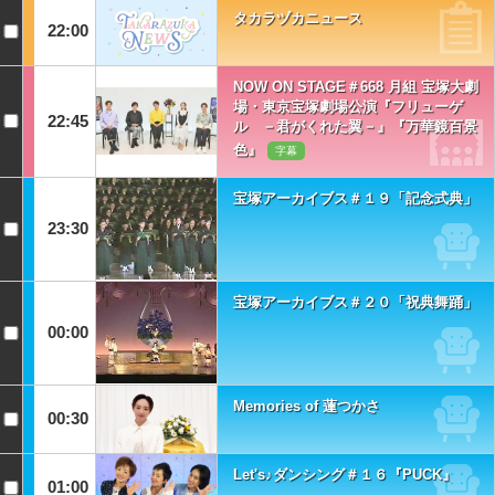
タカラヅカニュース
22:00
NOW ON STAGE＃668 月組 宝塚大劇
場・東京宝塚劇場公演『フリューゲ
22:45
ル －君がくれた翼－』『万華鏡百景
色』
字幕
宝塚アーカイブス＃１９「記念式典」
23:30
宝塚アーカイブス＃２０「祝典舞踊」
00:00
Memories of 蓮つかさ
00:30
Let's♪ダンシング＃１６『PUCK』
01:00