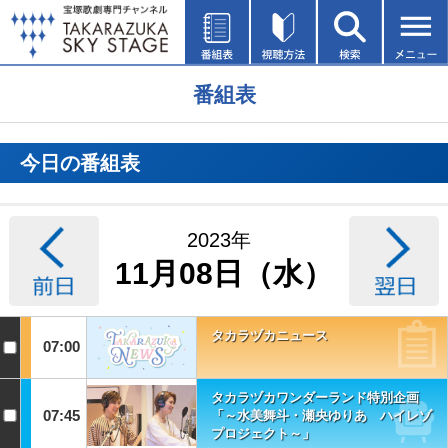
番組表
今日の番組表
2023年
11月08日（水）
タカラヅカニュース
07:00
タカラヅカワンダーランド特別企画
07:45
「～水美舞斗・瀬央ゆりあ ハイレゾ
プロジェクト～」