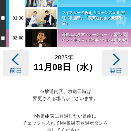
マイスターの教え リターンズ＃６ 宙
01:30
組『壮麗帝』「英真なおき／鷹翔千
空」
高嶺ふぶきディナーショー「バレンタ
02:00
イン・キッス」(’94年・パレスホテル)
2023年
11月08日（水）
※放送内容、放送日時は
変更される場合がございます。
My番組表に登録したい番組に
チェックを入れてMy番組表登録ボタンを
押してください。