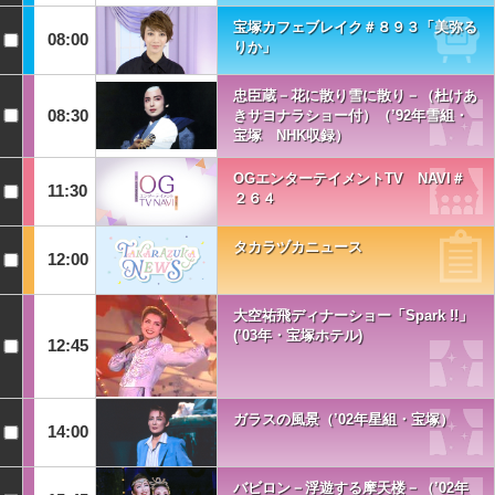
宝塚カフェブレイク＃８９３「美弥る
08:00
りか」
忠臣蔵－花に散り雪に散り－（杜けあ
08:30
きサヨナラショー付）（’92年雪組・
宝塚 NHK収録）
OGエンターテイメントTV NAVI＃
11:30
２６４
タカラヅカニュース
12:00
大空祐飛ディナーショー「Spark !!」
(’03年・宝塚ホテル)
12:45
ガラスの風景（’02年星組・宝塚）
14:00
バビロン－浮遊する摩天楼－（’02年