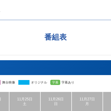
番組表
舞台映像
オリジナル
字幕
字幕あり
日
11月25日
11月26日
11月27日
土
日
月