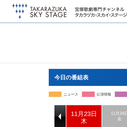
今日の番組表
ニュース
公演情報
11月23日
11月21日
11月22日
11月24
火
水
金
木