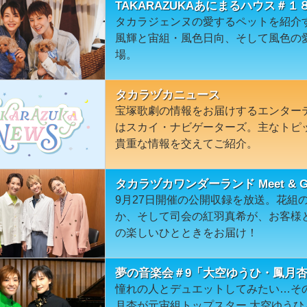
TAKARAZUKAあにまるハウス＃
タカラジェンヌの愛するペットを紹介
風輝と宙組・風色日向、そして風色の
場。
タカラヅカニュース
宝塚歌劇の情報をお届けするエンター
はスカイ・ナビゲーターズ。主なトピ
貴重な情報を交えてご紹介。
タカラヅカワンダーランド Meet & G
9月27日開催の公開収録を放送。花組
か、そして司会の紅羽真希が、お客様
の楽しいひとときをお届け！
夢の音楽会＃9「大空ゆうひ・鳳月
憧れの人とデュエットしてみたい…そ
月杏が元宙組トップスター 大空ゆう