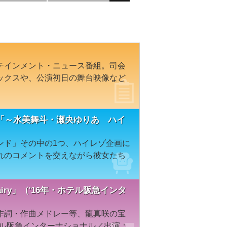
テインメント・ニュース番組。司会
ックスや、公演初日の舞台映像など
「～水美舞斗・瀬央ゆりあ ハイ
ンド」その中の1つ、ハイレゾ企画に
れのコメントを交えながら彼女たち
airy」（'16年・ホテル阪急インタ
作詞・作曲メドレー等、龍真咲の宝
テル阪急インターナショナル／出演：