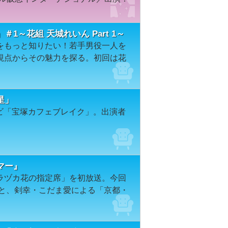
～花組 天城れいん Part 1～
をもっと知りたい！若手男役一人を
視点からその魅力を探る。初回は花
星」
レビ「宝塚カフェブレイク」。出演者
マー』
ラヅカ花の指定席」を初放送。今回
』と、剣幸・こだま愛による「京都・