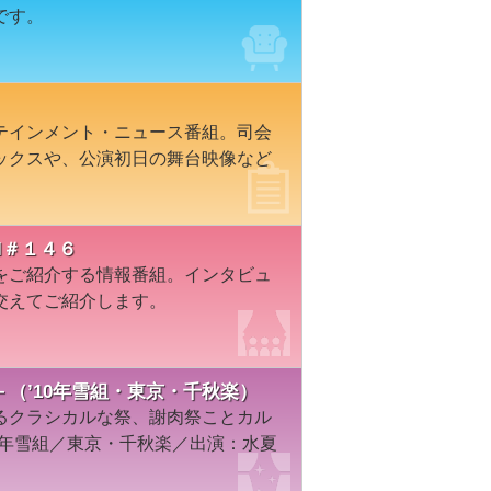
です。
テインメント・ニュース番組。司会
ックスや、公演初日の舞台映像など
I＃１４６
をご紹介する情報番組。インタビュ
交えてご紹介します。
景－（’10年雪組・東京・千秋楽）
るクラシカルな祭、謝肉祭ことカル
0年雪組／東京・千秋楽／出演：水夏