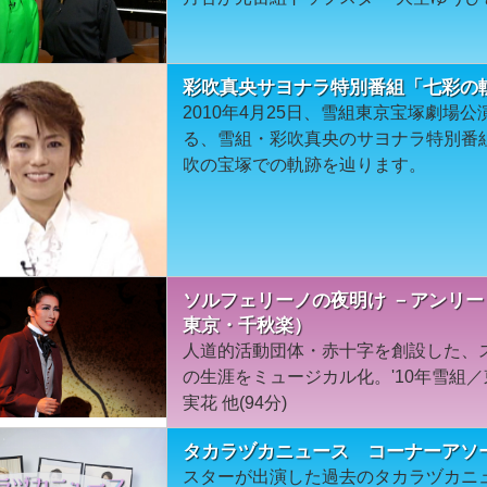
彩吹真央サヨナラ特別番組「七彩の
2010年4月25日、雪組東京宝塚劇場
る、雪組・彩吹真央のサヨナラ特別番組
吹の宝塚での軌跡を辿ります。
ソルフェリーノの夜明け －アンリー
東京・千秋楽）
人道的活動団体・赤十字を創設した、
の生涯をミュージカル化。'10年雪組
実花 他(94分)
タカラヅカニュース コーナーアソ
スターが出演した過去のタカラヅカニ