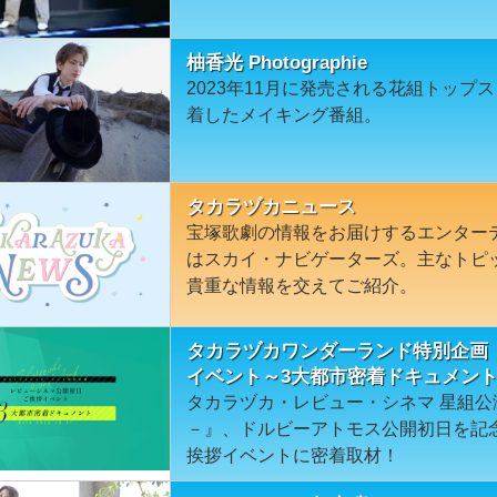
柚香光 Photographie
2023年11月に発売される花組トッ
着したメイキング番組。
タカラヅカニュース
宝塚歌劇の情報をお届けするエンター
はスカイ・ナビゲーターズ。主なトピ
貴重な情報を交えてご紹介。
タカラヅカワンダーランド特別企画
イベント～3大都市密着ドキュメン
タカラヅカ・レビュー・シネマ 星組公
－』、ドルビーアトモス公開初日を記
挨拶イベントに密着取材！