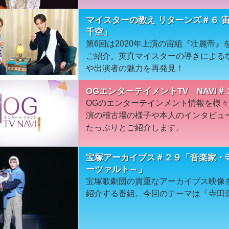
マイスターの教え リターンズ＃６ 
千空」
第6回は2020年上演の宙組『壮麗帝
ご紹介。英真マイスターの導きによる
や出演者の魅力を再発見！
OGエンターテイメントTV NAVI＃
OGのエンターテインメント情報を様
演の稽古場の様子や本人のインタビュ
たっぷりとご紹介します。
宝塚アーカイブス＃２９「音楽家・
ーツァルト～」
宝塚歌劇団の貴重なアーカイブス映像
紹介する番組。今回のテーマは「寺田