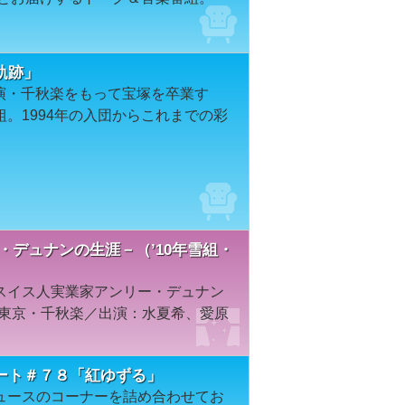
軌跡」
公演・千秋楽をもって宝塚を卒業す
。1994年の入団からこれまでの彩
・デュナンの生涯－（’10年雪組・
スイス人実業家アンリー・デュナン
／東京・千秋楽／出演：水夏希、愛原
ート＃７８「紅ゆずる」
ュースのコーナーを詰め合わせてお