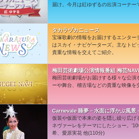
届け。今月は紅ゆずるの出演コーナー
タカラヅカニュース
宝塚歌劇の情報をお届けするエンター
はスカイ・ナビゲーターズ。主なトピ
貴重な情報を交えてご紹介。
梅田芸術劇場公演情報番組 梅芸NAV
梅田芸術劇場がお届けする様々な公演
ーや舞台、稽古場などの貴重な映像を
Carnevale 睡夢－水面に浮かぶ風
仮装や仮面で本来の姿を隠し繰り広げ
ネヴァーレをテーマにしたショー。'1
希、愛原実花 他(110分)