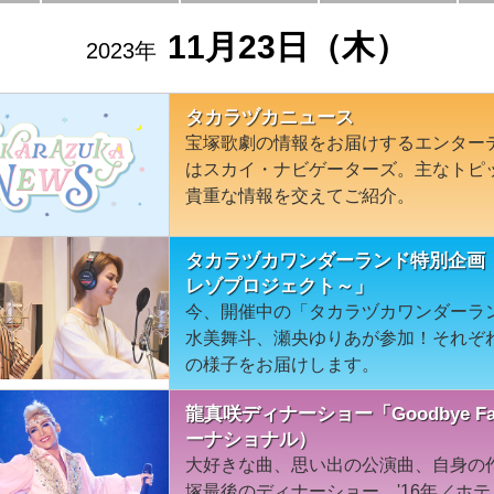
11月23日（木）
2023年
タカラヅカニュース
宝塚歌劇の情報をお届けするエンター
はスカイ・ナビゲーターズ。主なトピ
貴重な情報を交えてご紹介。
タカラヅカワンダーランド特別企画
レゾプロジェクト～」
今、開催中の「タカラヅカワンダーラ
水美舞斗、瀬央ゆりあが参加！それぞ
の様子をお届けします。
龍真咲ディナーショー「Goodbye F
ーナショナル）
大好きな曲、思い出の公演曲、自身の
塚最後のディナーショー。'16年／ホ