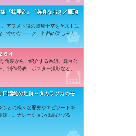
宙組『壮麗帝』「英真なおき／鷹翔
』を、アフメト役の鷹翔千空をゲストに
なごやかなトーク、作品の楽しみ方
２６４
々な角度からご紹介する番組。舞台公
ー、制作発表、ポスター撮影など、
寺田瀧雄の足跡～タカラヅカのモ
をもとに様々な歴史やエピソードを
瀧雄」。ナレーションは高ひづる。