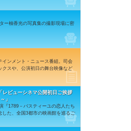
プスター柚香光の写真集の撮影現場に密
テインメント・ニュース番組。司会
ックスや、公演初日の舞台映像など
「レビューシネマ公開初日ご挨拶
ト～」
演『1789－バスティーユの恋人たち
念した、全国3都市の映画館を巡るご