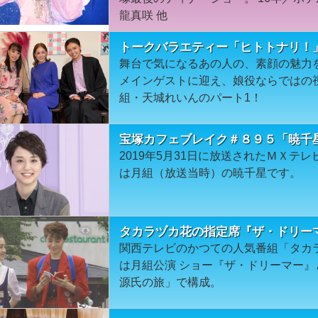
龍真咲 他
トークバラエティー「ヒトトナリ！」＃1
舞台で気になるあの人の、素顔の魅力
メインゲストに迎え、娘役ならではの
組・天城れいんのパート1！
宝塚カフェブレイク＃８９５「暁千
2019年5月31日に放送されたＭＸテ
は月組（放送当時）の暁千星です。
タカラヅカ花の指定席『ザ・ドリー
関西テレビのかつての人気番組「タカ
は月組公演 ショー『ザ・ドリーマー
源氏の旅」で構成。