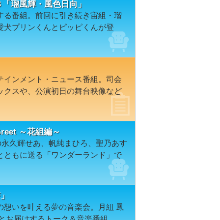
１８「瑠風輝・風色日向」
する番組。前回に引き続き宙組・瑠
愛犬プリンくんとピッピくんが登
テインメント・ニュース番組。司会
ックスや、公演初日の舞台映像など
reet ～花組編～
の永久輝せあ、帆純まひろ、聖乃あす
とともに送る「ワンダーランド」で
杏」
の想いを叶える夢の音楽会。月組 鳳
ひとお届けするトーク＆音楽番組。