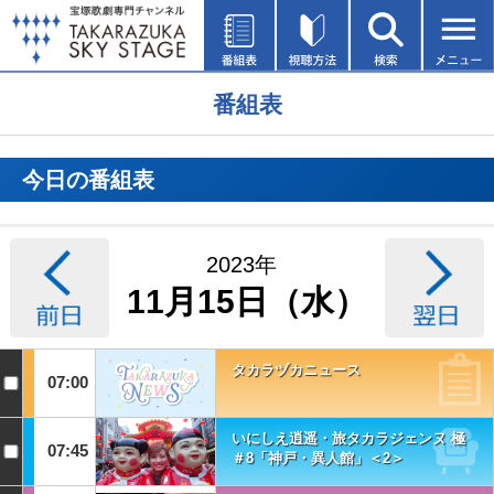
番組表
今日の番組表
2023年
11月15日（水）
タカラヅカニュース
07:00
いにしえ逍遥・旅タカラジェンヌ 極
07:45
＃8「神戸・異人館」＜2＞