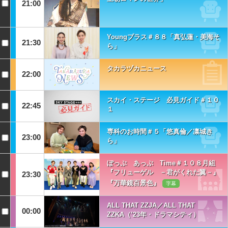
21:00
Youngプラス＃８８「真弘蓮・美海そ
21:30
ら」
タカラヅカニュース
22:00
スカイ・ステージ 必見ガイド＃１０
22:45
１
専科のお時間＃５「悠真倫／凛城き
23:00
ら」
ぽっぷ あっぷ Time＃１０８月組
『フリューゲル －君がくれた翼－』
23:30
『万華鏡百景色』
字幕
ALL THAT ZZJA／ALL THAT
00:00
ZZKA（’23年・ドラマシティ）