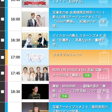
ト＃７７「紅ゆずる」
宝塚友の会 会員様限定特別イベント
新人公演ステージトーク＃１７０
16:00
『Lilacの夢路』「紀城ゆりや・音彩
唯」
マイスターの教え リターンズ＃６ 宙
16:30
組『壮麗帝』「英真なおき／鷹翔千
空」
タカラヅカニュース
17:00
NOW ON STAGE＃661 花組 宝塚バウ
17:45
ホール公演『舞姫』
字幕
舞姫－MAIHIME－～森鴎外原作「舞
姫」より～（’23年花組・バウ・千秋
18:30
楽）
字幕
宝塚アーカイブス＃２４「柴田侑宏の
王朝ロマンの世界」