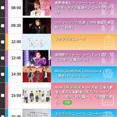
春野寿美礼ディナーショー「etude」
08:00
(’07年・ホテル阪急インターナショナ
ル)
カラマーゾフの兄弟（’09年雪組・東
09:30
特・千秋楽）
タカラヅカニュース
12:00
真飛聖ディナーショー「For YOU」
12:45
（’11年・宝塚ホテル）
MUSICA×MUSIK Collection＃１６
14:30
「熱きパーカッション」
NOW ON STAGE＃668 月組 宝塚大劇
場・東京宝塚劇場公演『フリューゲ
15:00
ル －君がくれた翼－』『万華鏡百景
色』
字幕
タカラヅカニュース コーナーアソー
15:45