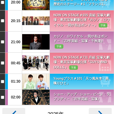
20:00
歴史のステージ～＃1「フランス1」
NOW ON STAGE＃655 宙組 宝塚大劇
場・東京宝塚劇場公演『カジノ・ロワ
20:15
イヤル ～我が名はボンド～』
字幕
カジノ・ロワイヤル ～我が名はボン
ド～（’23年宙組・宝塚・千秋楽）
21:00
字幕
NOW ON STAGE＃711 月組 宝塚大劇
場・東京宝塚劇場公演『GUYS AND
00:45
DOLLS』
字幕
Youngプラス＃101「天つ風朱李・美
01:30
颯りひと」
ショー・アップ・ショー－ビート・ラ
02:00
プソディ－（’87年花組・宝塚）
2025年