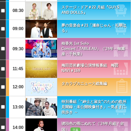
ステージ・ドア＃22 月組『GUYS
08:30
AND DOLLS』
夢の音楽会＃21「瀬奈じゅん・礼華は
09:00
る」
柚香光 1st Solo
09:30
Concert「TABLEAU」（’24年・御園
座・千秋楽）
梅田芸術劇場公演情報番組 梅芸
11:45
NAVI＃169
タカラヅカニュース総集編
12:00
特別番組「“紳士と淑女”のための欧州
13:00
見聞録・未公開映像付き」～気ままに
街歩き ～
琥珀色の雨にぬれて（’24年月組・全
14:00
国）
字幕