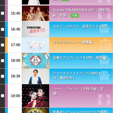
Grande TAKARAZUKA 110!（’24年月
15:45
組・全国）
字幕
スカイ・ステージ 必見ガイド＃125
16:45
タカラヅカニュース総集編
17:00
宝塚カフェブレイク＃1085「特別編」
18:00
ファーストフォトブックLABO＃
18:30
24「風色日向」
ハート・ジャック（’83年月組・宝
塚）
19:00
世界史レビュー ～タカラヅカで巡る