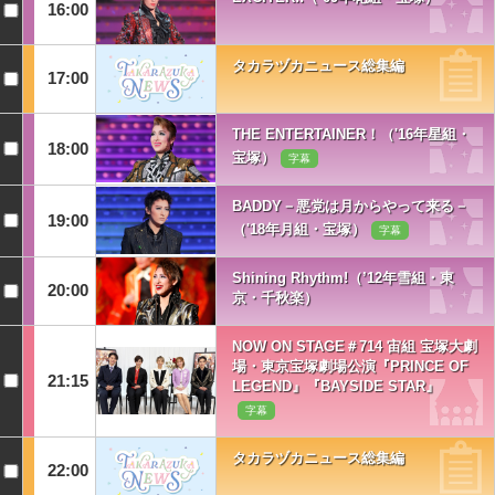
16:00
タカラヅカニュース総集編
17:00
THE ENTERTAINER！（'16年星組・
18:00
宝塚）
字幕
BADDY－悪党は月からやって来る－
19:00
（'18年月組・宝塚）
字幕
Shining Rhythm!（’12年雪組・東
20:00
京・千秋楽）
NOW ON STAGE＃714 宙組 宝塚大劇
場・東京宝塚劇場公演『PRINCE OF
21:15
LEGEND』『BAYSIDE STAR』
字幕
タカラヅカニュース総集編
22:00