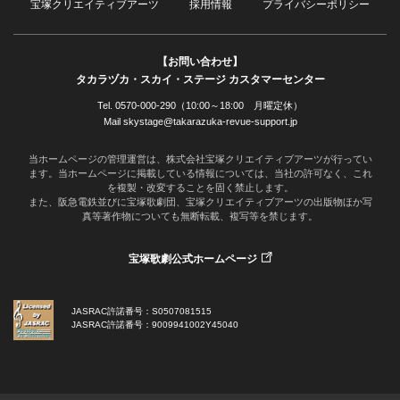
宝塚クリエイティブアーツ
採用情報
プライバシーポリシー
【お問い合わせ】
タカラヅカ・スカイ・ステージ カスタマーセンター
Tel. 0570-000-290（10:00～18:00 月曜定休）
Mail skystage@takarazuka-revue-support.jp
当ホームページの管理運営は、株式会社宝塚クリエイティブアーツが行ってい
ます。当ホームページに掲載している情報については、当社の許可なく、これ
を複製・改変することを固く禁止します。
また、阪急電鉄並びに宝塚歌劇団、宝塚クリエイティブアーツの出版物ほか写
真等著作物についても無断転載、複写等を禁じます。
宝塚歌劇公式ホームページ
JASRAC許諾番号：S0507081515
JASRAC許諾番号：9009941002Y45040