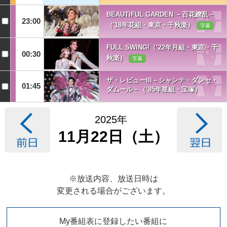
BEAUTIFUL GARDEN －百花繚乱－
23:00
（'18年花組・東京・千秋楽）
字幕
FULL SWING!（’22年月組・東京・千
00:30
秋楽）
字幕
ザ・レビューIII－シャンテ・ダンセ・
01:45
ダムール－（’85年星組・宝塚）
2025年
11月22日（土）
※放送内容、放送日時は
変更される場合がございます。
My番組表に登録したい番組に