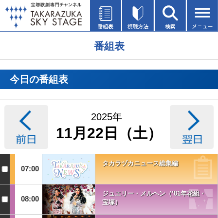
番組表
今日の番組表
2025年
11月22日（土）
タカラヅカニュース総集編
07:00
ジュエリー・メルヘン（’81年花組・
08:00
宝塚）