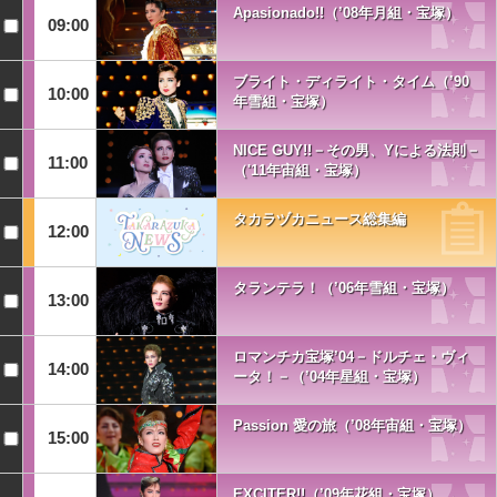
Apasionado!!（’08年月組・宝塚）
09:00
ブライト・ディライト・タイム（’90
10:00
年雪組・宝塚）
NICE GUY!!－その男、Yによる法則－
11:00
（'11年宙組・宝塚）
タカラヅカニュース総集編
12:00
タランテラ！（’06年雪組・宝塚）
13:00
ロマンチカ宝塚’04－ドルチェ・ヴィ
14:00
ータ！－（’04年星組・宝塚）
Passion 愛の旅（’08年宙組・宝塚）
15:00
EXCITER!!（’09年花組・宝塚）