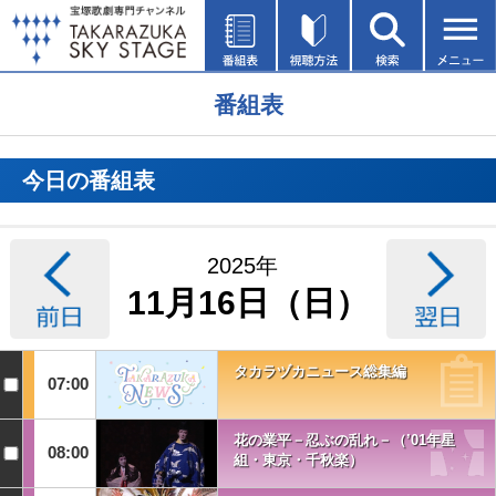
番組表
今日の番組表
2025年
11月16日（日）
タカラヅカニュース総集編
07:00
花の業平－忍ぶの乱れ－（’01年星
08:00
組・東京・千秋楽）