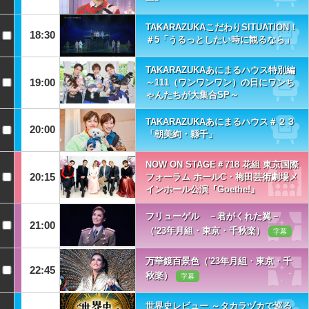
TAKARAZUKAこだわりSITUATION！
18:30
＃5「うるっとしたい時に観るなら」
TAKARAZUKAあにまるハウス特別編
19:00
～111（ワンワンワン）の日にワンち
ゃんたちが大集合SP～
TAKARAZUKAあにまるハウス＃２３
20:00
「朝美絢・縣千」
NOW ON STAGE＃718 花組 東京国際
20:15
フォーラム ホールC・梅田芸術劇場メ
インホール公演『Goethe!』
フリューゲル －君がくれた翼－
21:00
（'23年月組・東京・千秋楽）
字幕
万華鏡百景色（'23年月組・東京・千
22:45
秋楽）
字幕
世界史レビュー ～タカラヅカで巡る