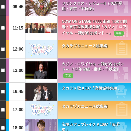
サザンクロス・レビューII（’01年星
09:45
組・東京・千秋楽）
NOW ON STAGE＃655 宙組 宝塚大劇
場・東京宝塚劇場公演『カジノ・ロワ
11:15
イヤル ～我が名はボンド～』
字幕
タカラヅカニュース総集編
12:00
カジノ・ロワイヤル ～我が名はボン
ド～（’23年宙組・宝塚・千秋楽）
13:00
字幕
タカラ's 歌＃137「高橋城特集III」
16:45
タカラヅカニュース総集編
17:00
宝塚カフェブレイク＃1087「暁千
18:00
星」