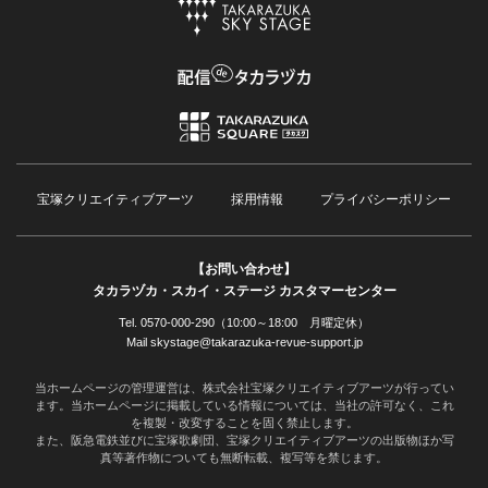
宝塚クリエイティブアーツ
採用情報
プライバシーポリシー
【お問い合わせ】
タカラヅカ・スカイ・ステージ カスタマーセンター
Tel. 0570-000-290（10:00～18:00 月曜定休）
Mail skystage@takarazuka-revue-support.jp
当ホームページの管理運営は、株式会社宝塚クリエイティブアーツが行ってい
ます。当ホームページに掲載している情報については、当社の許可なく、これ
を複製・改変することを固く禁止します。
また、阪急電鉄並びに宝塚歌劇団、宝塚クリエイティブアーツの出版物ほか写
真等著作物についても無断転載、複写等を禁じます。