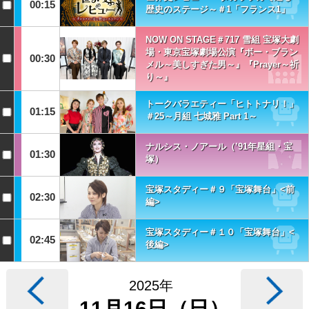
00:15
歴史のステージ～＃1「フランス1」
NOW ON STAGE＃717 雪組 宝塚大劇
場・東京宝塚劇場公演『ボー・ブラン
00:30
メル～美しすぎた男～』『Prayer～祈
り～』
トークバラエティー「ヒトトナリ！」
01:15
＃25～月組 七城雅 Part 1～
ナルシス・ノアール（’91年星組・宝
01:30
塚）
宝塚スタディー＃９「宝塚舞台」<前
02:30
編>
宝塚スタディー＃１０「宝塚舞台」<
02:45
後編>
2025年
11月16日（日）