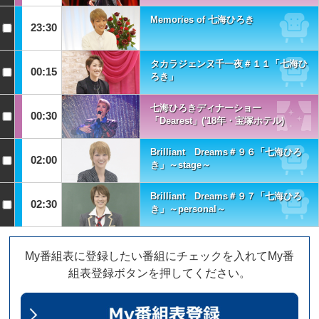
Memories of 七海ひろき
23:30
タカラジェンヌ千一夜＃１１「七海ひ
00:15
ろき」
七海ひろきディナーショー
00:30
「Dearest」('18年・宝塚ホテル)
Brilliant Dreams＃９６「七海ひろ
02:00
き」～stage～
Brilliant Dreams＃９７「七海ひろ
02:30
き」～personal～
My番組表に登録したい番組にチェックを入れてMy番
組表登録ボタンを押してください。