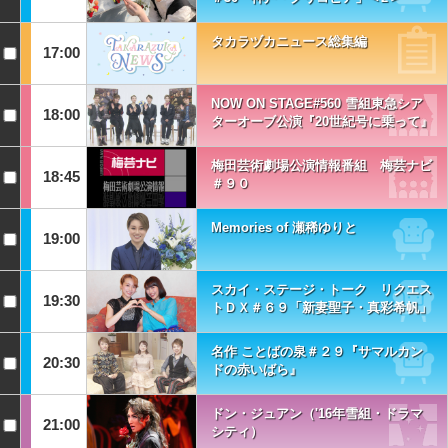
タカラヅカニュース総集編
17:00
NOW ON STAGE#560 雪組東急シア
18:00
ターオーブ公演『20世紀号に乗って』
梅田芸術劇場公演情報番組 梅芸ナビ
18:45
＃９０
Memories of 瀬稀ゆりと
19:00
スカイ・ステージ・トーク リクエス
19:30
トＤＸ＃６９「新妻聖子・真彩希帆」
名作 ことばの泉＃２９『サマルカン
20:30
ドの赤いばら』
ドン・ジュアン（'16年雪組・ドラマ
21:00
シティ）