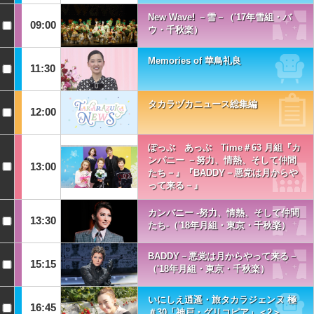
New Wave! －雪－（'17年雪組・バ
09:00
ウ・千秋楽）
Memories of 華鳥礼良
11:30
タカラヅカニュース総集編
12:00
ぽっぷ あっぷ Time＃63 月組『カ
ンパニー －努力、情熱、そして仲間
13:00
たち－』『BADDY－悪党は月からや
って来る－』
カンパニー -努力、情熱、そして仲間
13:30
たち-（'18年月組・東京・千秋楽）
BADDY－悪党は月からやって来る－
15:15
（'18年月組・東京・千秋楽）
いにしえ逍遥・旅タカラジェンヌ 極
16:45
＃30「神戸・グリコピア」＜2＞