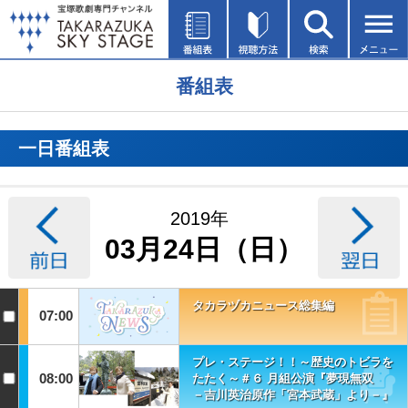
番組表
一日番組表
2019年
03月24日（日）
タカラヅカニュース総集編
07:00
プレ・ステージ！！～歴史のトビラを
08:00
たたく～＃６ 月組公演『夢現無双
－吉川英治原作「宮本武蔵」より－』