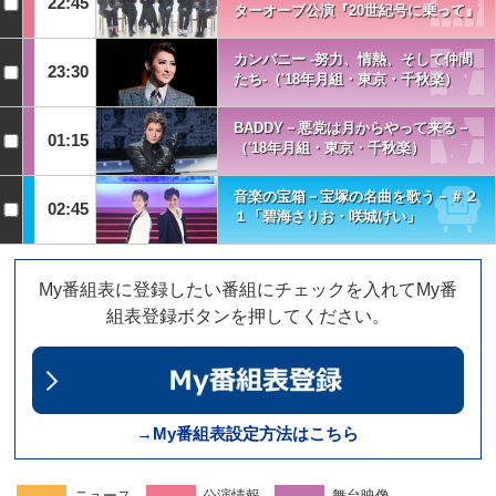
22:45
ターオーブ公演『20世紀号に乗って』
カンパニー -努力、情熱、そして仲間
23:30
たち-（'18年月組・東京・千秋楽）
BADDY－悪党は月からやって来る－
01:15
（'18年月組・東京・千秋楽）
音楽の宝箱－宝塚の名曲を歌う－＃２
02:45
１「碧海さりお・咲城けい」
My番組表に登録したい番組にチェックを入れてMy番
組表登録ボタンを押してください。
→My番組表設定方法はこちら
ニュース
公演情報
舞台映像