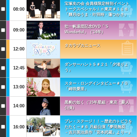
宝塚友の会 会員様限定特別イベント
08:00
トークスペシャルｉｎ東京＃１１８
「輝月ゆうま・叶羽時・蓮つかさ」
壮一帆退団記念DVD「'S
09:00
Wonderful」（'14年）
タカラヅカニュース
12:00
ダンサーハントＳ＃２１「夕渚りょ
12:45
う」
スター・ロングインタビュー＃７０
13:00
「綺咲愛里」
黒豹の如く（'15年星組・東京・新人
14:00
公演）
プレ・ステージ！！～歴史のトビラを
16:00
たたく～＃６ 月組公演『夢現無双
－吉川英治原作「宮本武蔵」より－』