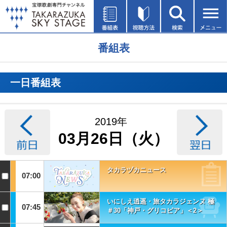
番組表
一日番組表
2019年
03月26日（火）
タカラヅカニュース
07:00
いにしえ逍遥・旅タカラジェンヌ 極
07:45
＃30「神戸・グリコピア」＜2＞