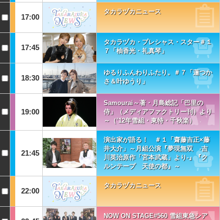
タカラヅカニュース
17:00
タカラヅカ・プレシャス・スター＃１
17:45
７「柚香光・礼真琴」
ゆるりふんわりふたり。＃７「蓮つか
18:30
さ＆叶ゆうり」
Samourai～著・月島総記「巴里の
19:00
侍」（メディアファクトリー刊）より
～（’12年雪組・東特・千秋楽）
演出家が語る！ ＃１「齋藤吉正×藤
井大介」～月組公演『夢現無双 -吉
21:45
川英治原作「宮本武蔵」より-』『ク
ルンテープ 天使の都』～
タカラヅカニュース
22:00
NOW ON STAGE#560 雪組東急シア