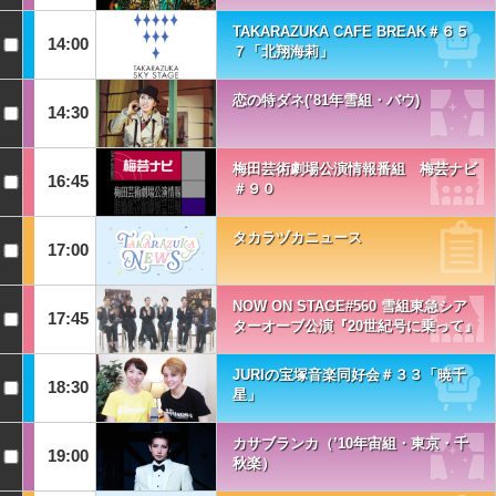
TAKARAZUKA CAFE BREAK＃６５
14:00
７「北翔海莉」
恋の特ダネ(’81年雪組・バウ)
14:30
梅田芸術劇場公演情報番組 梅芸ナビ
16:45
＃９０
タカラヅカニュース
17:00
NOW ON STAGE#560 雪組東急シア
17:45
ターオーブ公演『20世紀号に乗って』
JURIの宝塚音楽同好会＃３３「暁千
18:30
星」
カサブランカ（’10年宙組・東京・千
19:00
秋楽）