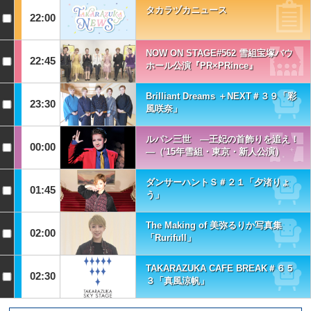
タカラヅカニュース
22:00
NOW ON STAGE#562 雪組宝塚バウ
22:45
ホール公演『PR×PRince』
Brilliant Dreams ＋NEXT＃３９「彩
23:30
風咲奈」
ルパン三世 ―王妃の首飾りを追え！
00:00
―（'15年雪組・東京・新人公演）
ダンサーハントＳ＃２１「夕渚りょ
01:45
う」
The Making of 美弥るりか写真集
02:00
「Rurifull」
TAKARAZUKA CAFE BREAK＃６５
02:30
３「真風涼帆」