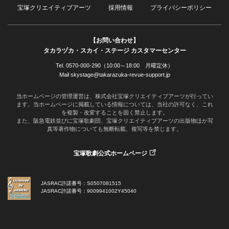
宝塚クリエイティブアーツ
採用情報
プライバシーポリシー
【お問い合わせ】
タカラヅカ・スカイ・ステージ カスタマーセンター
Tel. 0570-000-290（10:00～18:00 月曜定休）
Mail skystage@takarazuka-revue-support.jp
当ホームページの管理運営は、株式会社宝塚クリエイティブアーツが行ってい
ます。当ホームページに掲載している情報については、当社の許可なく、これ
を複製・改変することを固く禁止します。
また、阪急電鉄並びに宝塚歌劇団、宝塚クリエイティブアーツの出版物ほか写
真等著作物についても無断転載、複写等を禁じます。
宝塚歌劇公式ホームページ
JASRAC許諾番号：S0507081515
JASRAC許諾番号：9009941002Y45040