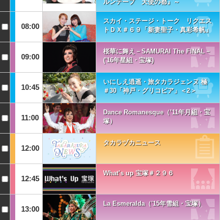
ルンテープ 天使の都』～
スカイ・ステージ・トーク リクエス
08:00
トＤＸ＃６９「新妻聖子・真彩希帆」
桜華に舞え－SAMURAI The FINAL－
09:00
('16年星組・宝塚)
いにしえ逍遥・旅タカラジェンヌ 極
10:45
＃30「神戸・グリコピア」＜2＞
Dance Romanesque（’11年月組・宝
11:00
塚）
タカラヅカニュース
12:00
What’s up 宝塚＃２９６
12:45
La Esmeralda（'15年雪組・宝塚）
13:00