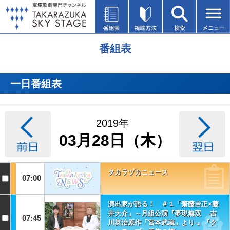
番組表
一日番組表
2019年
03月28日（木）
タカラヅカニュース
07:00
演出家が語る！ ＃１「齋藤吉正×藤
井大介」～月組公演『夢現無双 -吉
07:45
川英治原作「宮本武蔵」より-』『ク