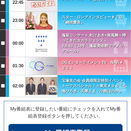
22:45
スター・ロングインタビュー＃７０
23:00
「綺咲愛里」
逸翁コンサート 杜けあき×南風舞～帰
ってきたタカラジェンヌ～
00:00
Vol.63（'18年・逸翁美術館マグノリ
アホール）
OGエンターテイメントTV NAVI＃
01:30
２１１
宝塚友の会 会員様限定特別イベント
02:00
トークスペシャルｉｎ東京＃９６「七
海ひろき・天華えま・小桜ほのか」
My番組表に登録したい番組にチェックを入れてMy番
組表登録ボタンを押してください。