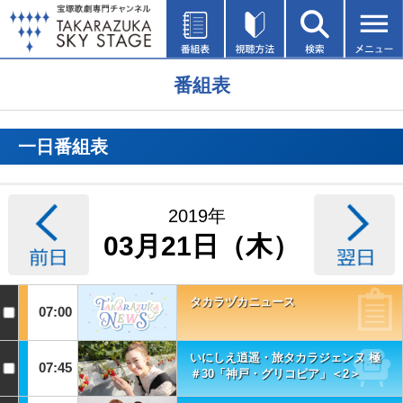
番組表
一日番組表
2019年
03月21日（木）
タカラヅカニュース
07:00
いにしえ逍遥・旅タカラジェンヌ 極
07:45
＃30「神戸・グリコピア」＜2＞