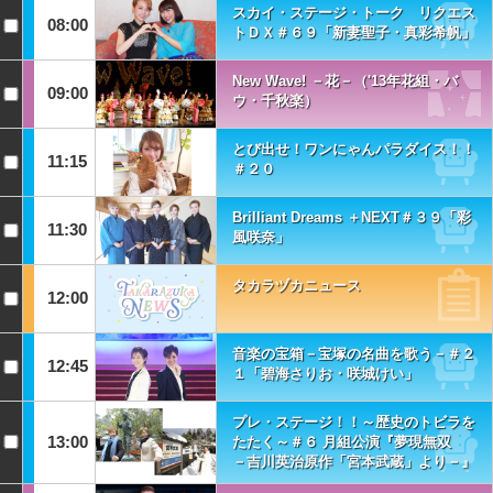
スカイ・ステージ・トーク リクエス
08:00
トＤＸ＃６９「新妻聖子・真彩希帆」
New Wave! －花－（'13年花組・バ
09:00
ウ・千秋楽）
とび出せ！ワンにゃんパラダイス！！
11:15
＃２０
Brilliant Dreams ＋NEXT＃３９「彩
11:30
風咲奈」
タカラヅカニュース
12:00
音楽の宝箱－宝塚の名曲を歌う－＃２
12:45
１「碧海さりお・咲城けい」
プレ・ステージ！！～歴史のトビラを
13:00
たたく～＃６ 月組公演『夢現無双
－吉川英治原作「宮本武蔵」より－』