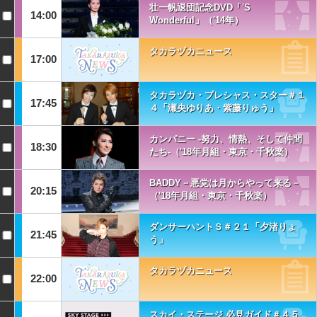
壮一帆退団記念DVD「'S
14:00
Wonderful」（'14年）
タカラヅカニュース
17:00
タカラヅカ・プレシャス・スター＃１
17:45
４「瀬央ゆりあ・紫藤りゅう」
カンパニー -努力、情熱、そして仲間
18:30
たち-（'18年月組・東京・千秋楽）
BADDY－悪党は月からやって来る－
20:15
（'18年月組・東京・千秋楽）
ダンサーハントＳ＃２１「夕渚りょ
21:45
う」
タカラヅカニュース
22:00
スカイ・ステージ 必見ガイド＃４５