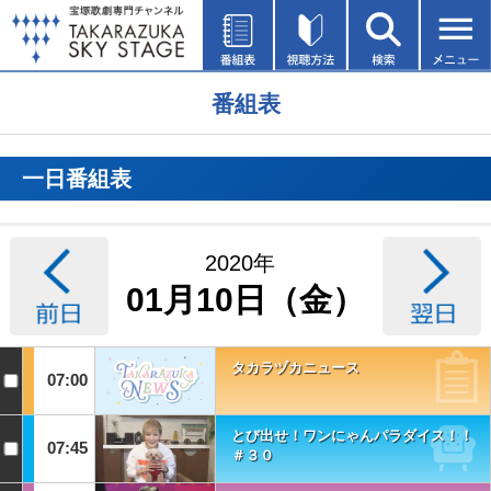
番組表
一日番組表
2020年
01月10日（金）
タカラヅカニュース
07:00
とび出せ！ワンにゃんパラダイス！！
07:45
＃３０