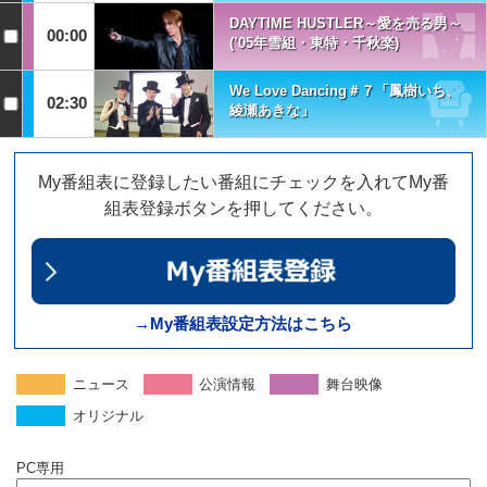
DAYTIME HUSTLER～愛を売る男～
00:00
(’05年雪組・東特・千秋楽)
We Love Dancing＃７「鳳樹いち、
02:30
綾瀬あきな」
My番組表に登録したい番組にチェックを入れてMy番
組表登録ボタンを押してください。
→My番組表設定方法はこちら
ニュース
公演情報
舞台映像
オリジナル
PC専用