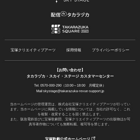
宝塚クリエイティブアーツ
採用情報
プライバシーポリシー
【お問い合わせ】
タカラヅカ・スカイ・ステージ カスタマーセンター
Tel. 0570-000-290（10:00～18:00 月曜定休）
Mail skystage@takarazuka-revue-support.jp
当ホームページの管理運営は、株式会社宝塚クリエイティブアーツが行ってい
ます。当ホームページに掲載している情報については、当社の許可なく、これ
を複製・改変することを固く禁止します。
また、阪急電鉄並びに宝塚歌劇団、宝塚クリエイティブアーツの出版物ほか写
真等著作物についても無断転載、複写等を禁じます。
宝塚歌劇公式ホームページ