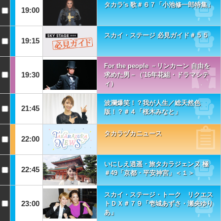
タカラ's 歌＃６７「小池修一郎特集」
19:00
スカイ・ステージ 必見ガイド＃５５
19:15
For the people －リンカーン 自由を
19:30
求めた男－（'16年花組・ドラマシテ
ィ）
波瀾爆笑！？我が人生／総天然色
21:45
版！？＃４「桜木みなと」
タカラヅカニュース
22:00
いにしえ逍遥・旅タカラジェンヌ 極
22:45
＃49「京都・平安神宮」＜１＞
スカイ・ステージ・トーク リクエス
23:00
トＤＸ＃７９「壱城あずさ・瀬央ゆり
あ」