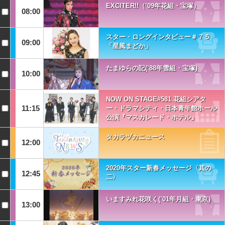
EXCITER!!（’09年花組・宝塚）
08:00
スター・ロングインタビュー＃７５
09:00
「星風まどか」
たまゆらの記(’88年雪組・宝塚)
10:00
NOW ON STAGE#581 花組シアタ
11:15
ー・ドラマシティ・日本青年館ホール
公演『マスカレード・ホテル』
タカラヅカニュース
12:00
2020年スター新春メッセージ〈其の
12:45
二〉
いますみれ花咲く(’01年月組・東京)
13:00