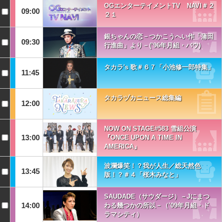
OGエンターテイメントTV NAVI＃２
09:00
２１
銀ちゃんの恋－つかこうへい作「蒲田
09:30
行進曲」より－(’96年月組・バウ)
タカラ's 歌＃６７「小池修一郎特集」
11:45
タカラヅカニュース総集編
12:00
NOW ON STAGE#583 雪組公演
13:00
『ONCE UPON A TIME IN
AMERICA』
波瀾爆笑！？我が人生／総天然色
13:45
版！？＃４「桜木みなと」
SAUDADE（サウダージ）－Jにまつ
14:00
わる幾つかの所以－（’09年月組・ド
ラマシティ）