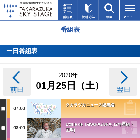
番組表
一日番組表
2020年
01月25日（土）
タカラヅカニュース総集編
07:00
Etoile de TAKARAZUKA('12年星組・
08:00
宝塚)