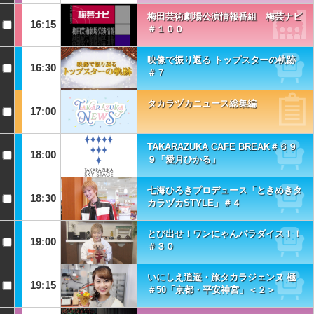
梅田芸術劇場公演情報番組 梅芸ナビ
16:15
＃１００
映像で振り返る トップスターの軌跡
16:30
＃７
タカラヅカニュース総集編
17:00
TAKARAZUKA CAFE BREAK＃６９
18:00
９「愛月ひかる」
七海ひろきプロデュース「ときめきタ
18:30
カラヅカSTYLE」＃４
とび出せ！ワンにゃんパラダイス！！
19:00
＃３０
いにしえ逍遥・旅タカラジェンヌ 極
19:15
＃50「京都・平安神宮」＜２＞