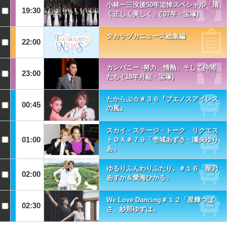
小林一三没後50年追悼スペシャル「清
19:30
く正しく美しく」(’07年・宝塚)
タカラヅカニュース総集編
22:00
カンパニー -努力、情熱、そして仲間
23:00
たち-('18年月組・宝塚)
たからぶ☆＃３６『ブエノスアイレス
00:45
の風』
スカイ・ステージ・トーク リクエス
01:00
トＤＸ＃７９「壱城あずさ・瀬央ゆり
あ」
ゆるりふんわりふたり。＃１６「聖乃
02:00
あすか＆愛海ひかる」
We Love Dancing＃１２「星輝つば
02:30
さ、紗那ゆずは」