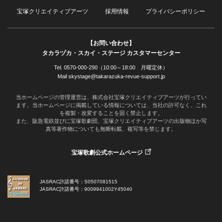
宝塚クリエイティブアーツ
採用情報
プライバシーポリシー
【お問い合わせ】
タカラヅカ・スカイ・ステージ カスタマーセンター
Tel. 0570-000-290（10:00～18:00 月曜定休）
Mail skystage@takarazuka-revue-support.jp
当ホームページの管理運営は、株式会社宝塚クリエイティブアーツが行ってい
ます。当ホームページに掲載している情報については、当社の許可なく、これ
を複製・改変することを固く禁止します。
また、阪急電鉄並びに宝塚歌劇団、宝塚クリエイティブアーツの出版物ほか写
真等著作物についても無断転載、複写等を禁じます。
宝塚歌劇公式ホームページ
JASRAC許諾番号：S0507081515
JASRAC許諾番号：9009941002Y45040