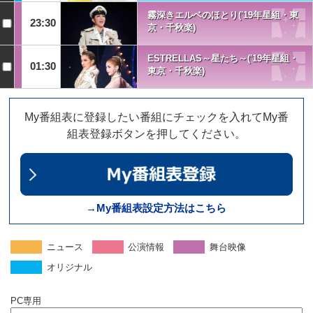
霧深きエルベのほとり('19年星組・東
23:30
京・千秋楽)
ESTRELLAS～星たち～('19年星組・
01:30
東京・千秋楽)
My番組表に登録したい番組にチェックを入れてMy番
組表登録ボタンを押してください。
→My番組表設定方法はこちら
ニュース
公演情報
舞台映像
オリジナル
PC専用