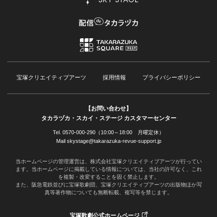
宝塚クリエイティブアーツ
採用情報
プライバシーポリシー
【お問い合わせ】
タカラヅカ・スカイ・ステージ カスタマーセンター
Tel. 0570-000-290（10:00～18:00 月曜定休）
Mail skystage@takarazuka-revue-support.jp
当ホームページの管理運営は、株式会社宝塚クリエイティブアーツが行ってい
ます。当ホームページに掲載している情報については、当社の許可なく、これ
を複製・改変することを固く禁止します。
また、阪急電鉄並びに宝塚歌劇団、宝塚クリエイティブアーツの出版物ほか写
真等著作物についても無断転載、複写等を禁じます。
宝塚歌劇公式ホームページ