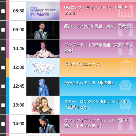
OGエンターテイメントTV NAVI＃
08:30
２２１
霧のミラノ(’05年雪組・東京・千秋楽)
09:00
ワンダーランド(’05年雪組・東京・千
10:45
秋楽)
タカラヅカニュース
12:00
たからぶ☆＃１６『銀の狼』
12:45
スター・ロングインタビュー＃７５
13:00
「星風まどか」
ヴァンパイア・サクセション（'16年
14:00
宙組・ドラマシティ）