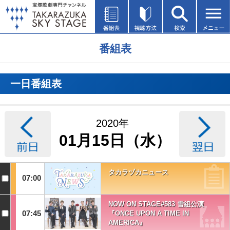
番組表
一日番組表
2020年
01月15日（水）
タカラヅカニュース
07:00
NOW ON STAGE#583 雪組公演
07:45
『ONCE UPON A TIME IN
AMERICA』