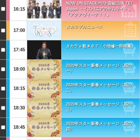
NOW ON STAGE#579 宙組公演『El
16:15
Japon －イスパニアのサムライ－』
『アクアヴィーテ！！』
タカラヅカニュース
17:00
タカラ's 歌＃６７「小池修一郎特集」
17:45
2020年スター新春メッセージ〈其の
18:00
一〉
2020年スター新春メッセージ〈其の
18:15
二〉
2020年スター新春メッセージ〈其の
18:30
三〉
2020年スター新春メッセージ〈其の
18:45
四〉