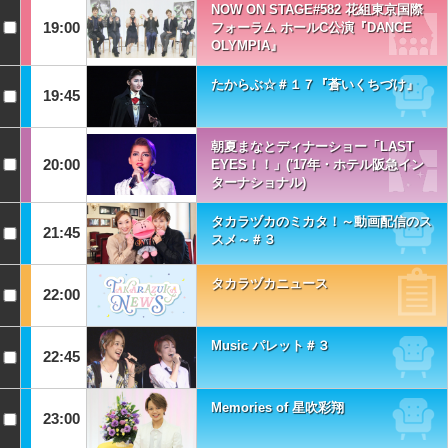
NOW ON STAGE#582 花組東京国際
19:00
フォーラム ホールC公演『DANCE
OLYMPIA』
たからぶ☆＃１７『蒼いくちづけ』
19:45
朝夏まなとディナーショー「LAST
20:00
EYES！！」('17年・ホテル阪急イン
ターナショナル)
タカラヅカのミカタ！～動画配信のス
21:45
スメ～＃３
タカラヅカニュース
22:00
Music パレット＃３
22:45
Memories of 星吹彩翔
23:00