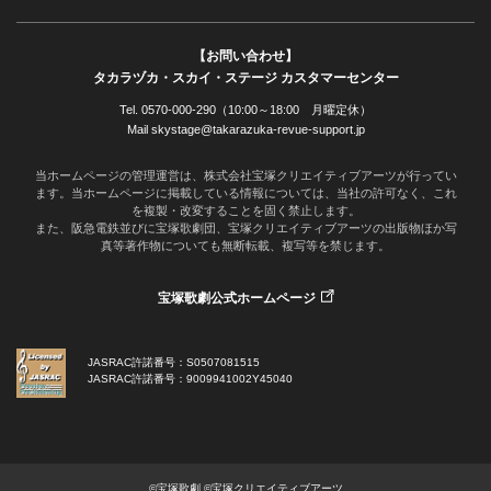
【お問い合わせ】
タカラヅカ・スカイ・ステージ カスタマーセンター
Tel. 0570-000-290（10:00～18:00 月曜定休）
Mail skystage@takarazuka-revue-support.jp
当ホームページの管理運営は、株式会社宝塚クリエイティブアーツが行ってい
ます。当ホームページに掲載している情報については、当社の許可なく、これ
を複製・改変することを固く禁止します。
また、阪急電鉄並びに宝塚歌劇団、宝塚クリエイティブアーツの出版物ほか写
真等著作物についても無断転載、複写等を禁じます。
宝塚歌劇公式ホームページ
JASRAC許諾番号：S0507081515
JASRAC許諾番号：9009941002Y45040
©宝塚歌劇 ©宝塚クリエイティブアーツ