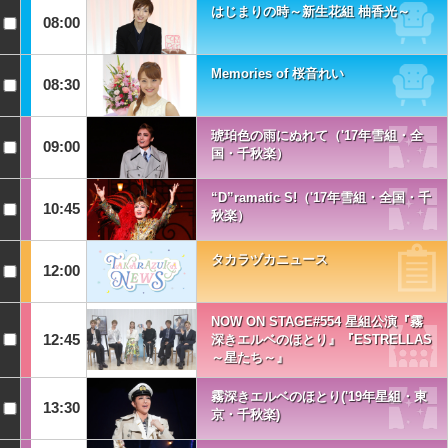
はじまりの時～新生花組 柚香光～
08:00
Memories of 桜音れい
08:30
琥珀色の雨にぬれて（'17年雪組・全
09:00
国・千秋楽）
“D”ramatic S!（'17年雪組・全国・千
10:45
秋楽）
タカラヅカニュース
12:00
NOW ON STAGE#554 星組公演『霧
12:45
深きエルベのほとり』『ESTRELLAS
～星たち～』
霧深きエルベのほとり('19年星組・東
13:30
京・千秋楽)