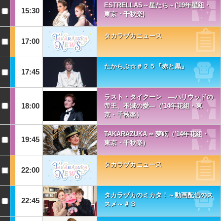
ESTRELLAS～星たち～('19年星組・
15:30
東京・千秋楽)
タカラヅカニュース
17:00
たからぶ☆＃２５『赤と黒』
17:45
ラスト・タイクーン ―ハリウッドの
18:00
帝王、不滅の愛―（'14年花組・東
京・千秋楽）
TAKARAZUKA ∞ 夢眩（'14年花組・
19:45
東京・千秋楽）
タカラヅカニュース
22:00
タカラヅカのミカタ！～動画配信のス
22:45
スメ～＃３