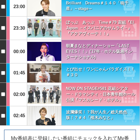
Brilliant Dreams＃１４０「暁千
23:00
星」～stage～
ぽっぷ あっぷ Time＃79 宙組『El
23:30
Japon －イスパニアのサムライ－』
『アクアヴィーテ！！』
朝夏まなとディナーショー「LAST
00:00
EYES！！」('17年・ホテル阪急イン
ターナショナル)
とび出せ！ワンにゃんパラダイス！！
01:45
＃３０
NOW ON STAGE#581 花組シアタ
02:00
ー・ドラマシティ・日本青年館ホール
公演『マスカレード・ホテル』
波瀾爆笑！？我が人生／総天然色
02:45
版！？＃４「桜木みなと」
My番組表に登録したい番組にチェックを入れてMy番