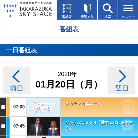
番組表
一日番組表
2020年
01月20日（月）
タカラヅカニュース
07:00
たからぶ☆＃２４『愛するには短すぎ
07:45
る』