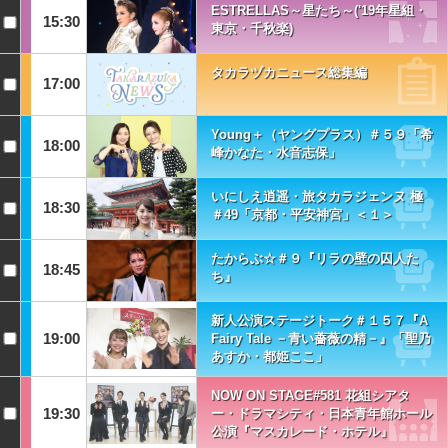
ESTRELLAS～星たち～('19年星組・
15:30
東京・千秋楽)
タカラヅカニュース総集編
17:00
Young＋（ヤングプラス）＃５９「希
18:00
峰かなた・水音志保」
いにしえ逍遥・旅タカラジェンヌ 極
18:30
＃49「京都・平安神宮」＜１＞
たからぶ☆＃９『リラの壁の囚人た
18:45
ち』
新人公演ステージトーク＃１５７『A
19:00
Fairy Tale －青い薔薇の精－』「聖乃
あすか・都姫ここ」
NOW ON STAGE#581 花組シアタ
19:30
ー・ドラマシティ・日本青年館ホール
公演『マスカレード・ホテル』