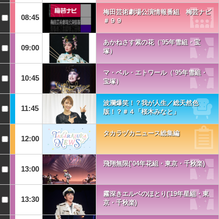
梅田芸術劇場公演情報番組 梅芸ナビ
08:45
＃９９
あかねさす紫の花（'95年雪組・宝
09:00
塚）
マ・ベル・エトワール（’95年雪組・
10:45
宝塚）
波瀾爆笑！？我が人生／総天然色
11:45
版！？＃４「桜木みなと」
タカラヅカニュース総集編
12:00
飛翔無限(’04年花組・東京・千秋楽)
13:00
霧深きエルベのほとり('19年星組・東
13:30
京・千秋楽)