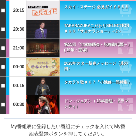
スカイ・ステージ 必見ガイド＃５５
20:15
TAKARAZUKAこだわりSELECTION
20:30
＃９０「サヨナラショー」＜2＞
第55回「宝塚舞踊会～祝舞御代煌～」
21:00
('19年・宝塚)
2020年スター新春メッセージ〈其の
00:00
四〉
タカラ's 歌＃６７「小池修一郎特集」
00:15
ドン・ジュアン（'16年雪組・ドラマ
00:30
シティ）
My番組表に登録したい番組にチェックを入れてMy番
組表登録ボタンを押してください。