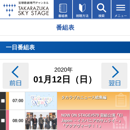
番組表
一日番組表
2020年
01月12日（日）
タカラヅカニュース総集編
07:00
NOW ON STAGE#579 宙組公演『El
08:00
Japon －イスパニアのサムライ－』
『アクアヴィーテ！！』