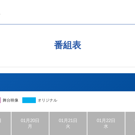
番組表
舞台映像
オリジナル
日
01月20日
01月21日
01月22日
月
火
水