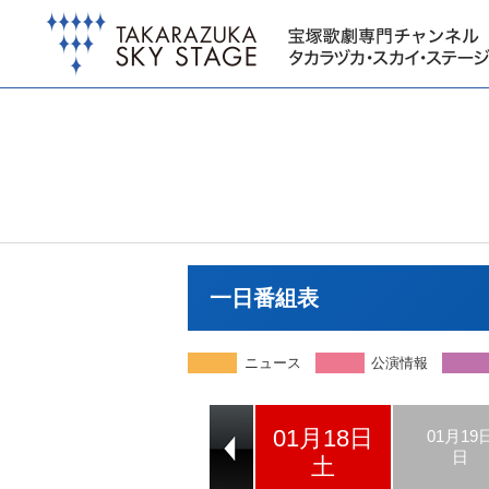
一日番組表
ニュース
公演情報
01月18日
01月16日
01月17日
01月19
木
金
日
土