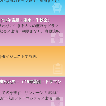
今回は宙組トップ娘役・星風まどか
'17年宙組・東京・千秋楽）
終わりに生きる人々の盛衰をドラマ
千秋楽／出演：朝夏まなと、真風涼帆
をダイジェストで放送。
 自由を求めた男－（'16年花組・ドラマシ
して名を残す、リンカーンの波乱に
16年花組／ドラマシティ／出演：轟