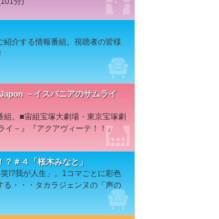
01分)
ご紹介する情報番組。視聴者の皆様
！
El Japon －イスパニアのサムライ
番組。■宙組宝塚大劇場・東京宝塚劇
サムライ－』『アクアヴィーテ！！』
！？＃４「桜木みなと」
笑!?我が人生」。1コマごとに彩色
する・・・タカラジェンヌの「声の