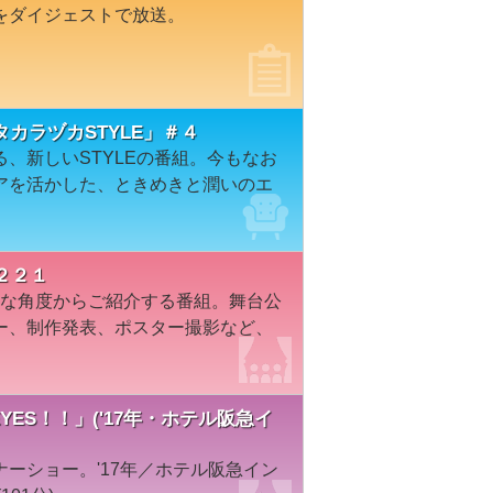
をダイジェストで放送。
カラヅカSTYLE」＃４
、新しいSTYLEの番組。今もなお
アを活かした、ときめきと潤いのエ
２２１
々な角度からご紹介する番組。舞台公
ー、制作発表、ポスター撮影など、
YES！！」('17年・ホテル阪急イ
ーショー。'17年／ホテル阪急イン