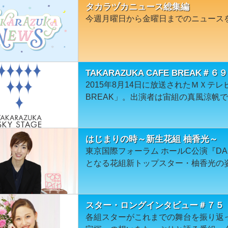
タカラヅカニュース総集編
今週月曜日から金曜日までのニュース
TAKARAZUKA CAFE BREAK
2015年8月14日に放送されたＭＸテレビ「
BREAK」。出演者は宙組の真風涼帆
はじまりの時～新生花組 柚香光～
東京国際フォーラム ホールC公演『DAN
となる花組新トップスター・柚香光の
スター・ロングインタビュー＃７５
各組スターがこれまでの舞台を振り返