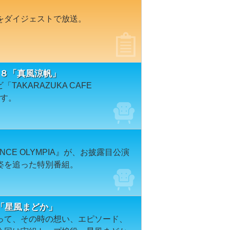
をダイジェストで放送。
＃６９８「真風涼帆」
TAKARAZUKA CAFE
です。
CE OLYMPIA』が、お披露目公演
姿を追った特別番組。
「星風まどか」
って、その時の想い、エピソード、