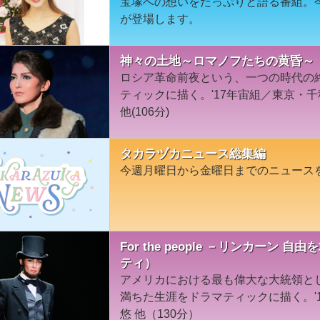
宝塚への想いをたっぷりと語る番組。
が登場します。
神々の土地～ロマノフたちの黄昏～（
ロシア革命前夜という、一つの時代の
ティックに描く。'17年宙組／東京・
他(106分)
タカラヅカニュース総集編
今週月曜日から金曜日までのニュース
For the people －リンカーン
ティ）
アメリカにおける最も偉大な大統領と
満ちた生涯をドラマティックに描く。'
悠 他（130分）