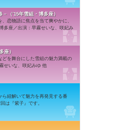
－（'15年雪組・博多座）
を、恋物語に焦点を当て爽やかに、
／博多座／出演：早霧せいな、咲妃み
博多座）
などを舞台にした雪組の魅力満載の
霧せいな、咲妃みゆ 他
から紐解いて魅力を再発見する番
2回は『紫子』です。