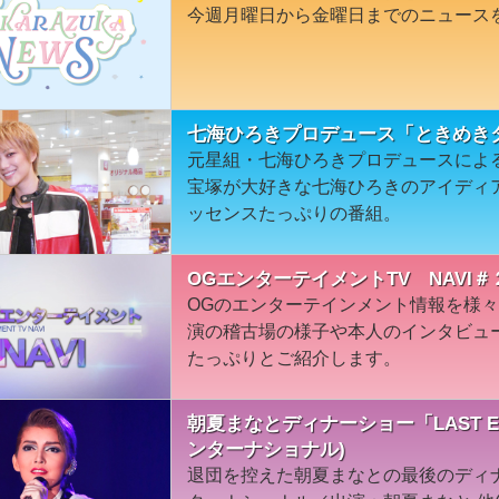
今週月曜日から金曜日までのニュース
七海ひろきプロデュース「ときめきタ
元星組・七海ひろきプロデュースによる
宝塚が大好きな七海ひろきのアイディ
ッセンスたっぷりの番組。
OGエンターテイメントTV NAVI＃
OGのエンターテインメント情報を様
演の稽古場の様子や本人のインタビュ
たっぷりとご紹介します。
朝夏まなとディナーショー「LAST E
ンターナショナル)
退団を控えた朝夏まなとの最後のディナ