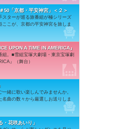
＃50「京都・平安神宮」＜２＞
手スターが巡る旅番組が極シリーズ
姫ここが、京都の平安神宮を旅しま
E UPON A TIME IN AMERICA』
番組。■雪組宝塚大劇場・東京宝塚劇
MERICA』（舞台）
」
ご一緒に歌い楽しんでみませんか。
た名曲の数々から厳選しお送りしま
ひかる・花咲あいり」