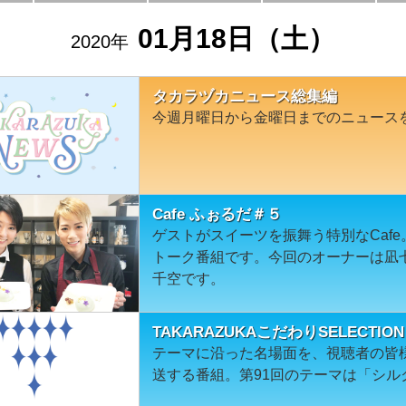
01月18日（土）
2020年
タカラヅカニュース総集編
今週月曜日から金曜日までのニュース
Cafe ふぉるだ＃５
ゲストがスイーツを振舞う特別なCaf
トーク番組です。今回のオーナーは凪
千空です。
TAKARAZUKAこだわりSELECT
テーマに沿った名場面を、視聴者の皆
送する番組。第91回のテーマは「シル