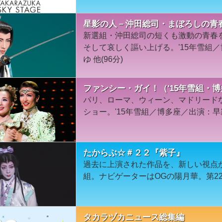
星影の人－沖田総司・まぼろしの青春
新選組・沖田総司の短くも激動の青春
そして哀しく謳い上げる。'15年雪組
ゆ 他(96分)
ファンシー・ガイ！（'15年雪組・
パリ、ローマ、ウィーン、マドリード
ショー。'15年雪組／博多座／出演：早
たからぶ☆＃２２『紫子』
過去に上演された作品を、新しい視点
組。ナビゲーターはOGの陽月華。第2
タカラヅカニュース総集編