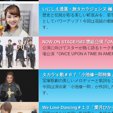
いにしえ逍遥・旅タカラジェンヌ 極
歴史と伝統が彩る美しい町並みを、若
としてパワーアップ！今回は花組の都
す。
NOW ON STAGE#583 雪組公演『ONC
公演に向けてスターが熱く語るトーク
場公演『ONCE UPON A TIME IN A
タカラ's 歌＃６７「小池修一郎特集
宝塚歌劇の美しいメロディーと歌詞を
今回は演出家「小池修一郎」が作詞し
す。
We Love Dancing＃１０「愛月