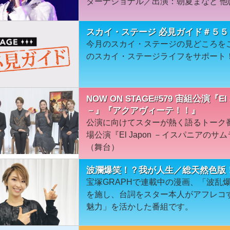
ターナショナル／出演：朝夏まなと 他(1
スカイ・ステージ 必見ガイド＃５５
今月のスカイ・ステージの見どころを
のスカイ・ステージライフをサポート
NOW ON STAGE#579 宙組公演『
－』『アクアヴィーテ！！』
公演に向けてスターが熱く語るトーク
場公演『El Japon －イスパニアの
（舞台）
波瀾爆笑！？我が人生／総天然色版
宝塚GRAPHで連載中の漫画、「波乱爆
を施し、台詞をスター本人がアフレコ
魅力」を活かした番組です。