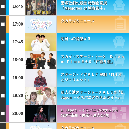
宝塚歌劇の殿堂 特別企画展
16:45
「Memories of 望海風斗」
タカラヅカニュース
17:00
明日への音楽＃３
17:45
スカイ・ステージ・トーク Ｄｒｅａ
18:00
ｍ Ｔｉｍｅ＃６０「芹香斗亜」
ステージ・ドア＃１７ 星組『ロミオ
19:00
とジュリエット』
新人公演ステージトーク＃１５９『El
19:30
Japon －イスパニアのサムライ－』
El Japon －イスパニアのサムライ－
20:00
('20年宙組・東京・新人公演)
タカラヅカニュース