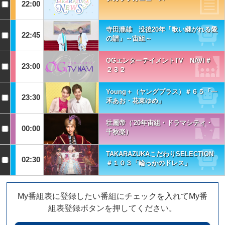
22:00
寺田瀧雄 没後20年「歌い継がれる愛
22:45
の譜」～宙組～
OGエンターテイメントTV NAVI＃
23:00
２３２
Young＋（ヤングプラス）＃６５「一
23:30
禾あお・花束ゆめ」
壮麗帝（'20年宙組・ドラマシティ・
00:00
千秋楽）
TAKARAZUKAこだわりSELECTION
02:30
＃１０３「輪っかのドレス」
My番組表に登録したい番組にチェックを入れてMy番
組表登録ボタンを押してください。