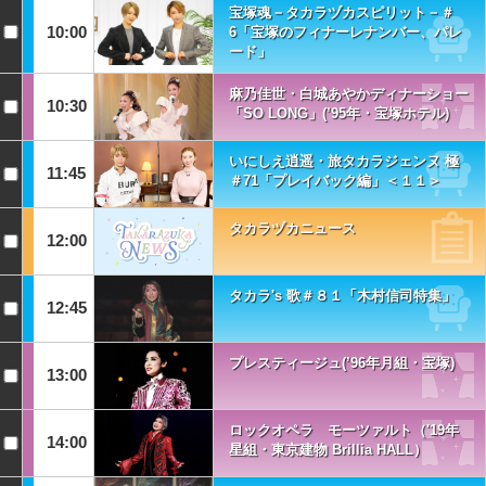
宝塚魂－タカラヅカスピリット－＃
10:00
6「宝塚のフィナーレナンバー、パレ
ード」
麻乃佳世・白城あやかディナーショー
10:30
「SO LONG」(’95年・宝塚ホテル)
いにしえ逍遥・旅タカラジェンヌ 極
11:45
＃71「プレイバック編」＜１１＞
タカラヅカニュース
12:00
タカラ's 歌＃８１「木村信司特集」
12:45
プレスティージュ(’96年月組・宝塚)
13:00
ロックオペラ モーツァルト（'19年
14:00
星組・東京建物 Brillia HALL）