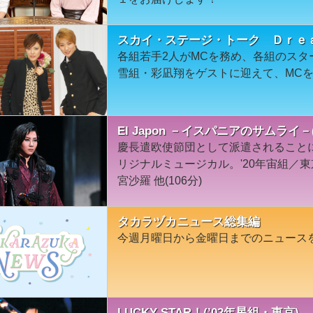
スカイ・ステージ・トーク Ｄｒｅ
各組若手2人がMCを務め、各組のス
雪組・彩凪翔をゲストに迎えて、MC
El Japon －イスパニアのサムライ
慶長遣欧使節団として派遣されること
リジナルミュージカル。'20年宙組／
宮沙羅 他(106分)
タカラヅカニュース総集編
今週月曜日から金曜日までのニュース
LUCKY STAR！(’02年星組・東京)