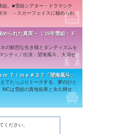
番組。■雪組シアター・ドラマシテ
カポネ －スカーフェイスに秘められ
められた真実－（'15年雪組・ド
ポネの鮮烈な生き様とダンディズムを
ラマシティ／出演：望海風斗、大湖せ
ａｍ Ｔｉｍｅ＃３７「望海風斗」
迎えてたっぷりトークする、夢のひと
。MCは雪組の真地佑果と永久輝せ
してください。