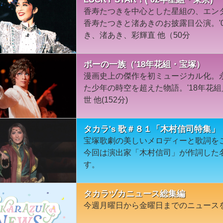
香寿たつきを中心とした星組の、エン
香寿たつきと渚あきのお披露目公演。'
き、渚あき、彩輝直 他（50分
ポーの一族（'18年花組・宝塚）
漫画史上の傑作を初ミュージカル化。永
た少年の時空を超えた物語。'18年花
世 他(152分)
タカラ's 歌＃８１「木村信司特集」
宝塚歌劇の美しいメロディーと歌詞を
今回は演出家「木村信司」が作詞した
す。
タカラヅカニュース総集編
今週月曜日から金曜日までのニュース