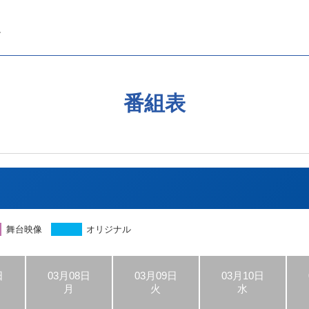
番組表
舞台映像
オリジナル
日
03月08日
03月09日
03月10日
月
火
水