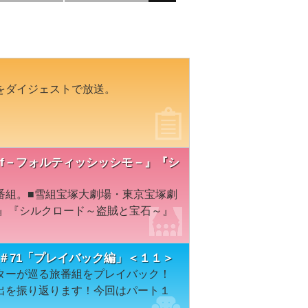
をダイジェストで放送。
『f f f－フォルティッシッシモ－』『シ
番組。■雪組宝塚大劇場・東京宝塚劇
モ－』『シルクロード～盗賊と宝石～』
＃71「プレイバック編」＜１１＞
ターが巡る旅番組をプレイバック！
出を振り返ります！今回はパート１