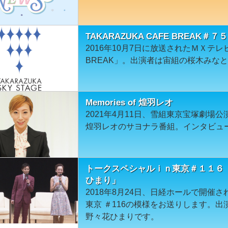
TAKARAZUKA CAFE BREAK
2016年10月7日に放送されたＭＸテレビ「
BREAK」。出演者は宙組の桜木みな
Memories of 煌羽レオ
2021年4月11日、雪組東京宝塚劇場
煌羽レオのサヨナラ番組。インタビュ
トークスペシャルｉｎ東京＃１１６
ひまり」
2018年8月24日、日経ホールで開催さ
東京 ＃116の模様をお送りします。
野々花ひまりです。