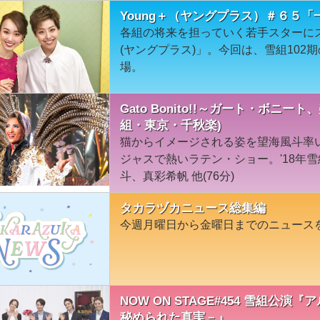
Young＋（ヤングプラス）＃６５
各組の将来を担っていく若手スターにス
(ヤングプラス)」。今回は、雪組102
場。
Gato Bonito!!～ガート・ボニー
組・東京・千秋楽)
猫からイメージされる姿を望海風斗率
ジャスで熱いラテン・ショー。'18年
斗、真彩希帆 他(76分)
タカラヅカニュース総集編
今週月曜日から金曜日までのニュース
NOW ON STAGE#454 雪組公
秘められた真実－』