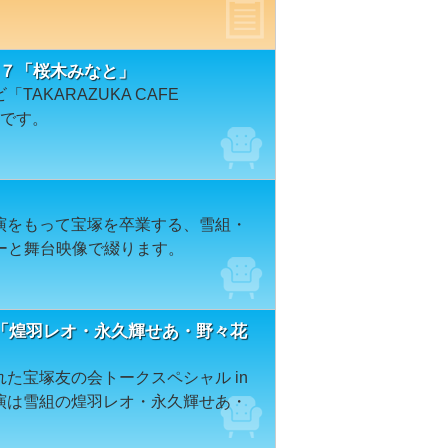
＃７５７「桜木みなと」
TAKARAZUKA CAFE
とです。
公演をもって宝塚を卒業する、雪組・
ーと舞台映像で綴ります。
「煌羽レオ・永久輝せあ・野々花
れた宝塚友の会トークスペシャル in
出演は雪組の煌羽レオ・永久輝せあ・