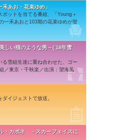
「一禾あお・花束ゆめ」
ポットを当てる番組、「Young＋
期の一禾あおと103期の花束ゆめが登
ト、美しい猫のような男～('18年雪
いる雪組生達に重ね合わせた、ゴー
雪組／東京・千秋楽／出演：望海風
をダイジェストで放送。
演『アル・カポネ －スカーフェイスに