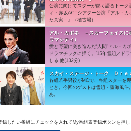
公演に向けてスターが熱く語るトーク
ィ・赤坂ACTシアター公演『アル・
た真実－』（稽古場）
アル・カポネ －スカーフェイスに秘
ラマシティ）
愛と野望に突き進んだ“人間”アル・カ
ドラマチックに描く。'15年雪組／ド
しる 他(132分)
スカイ・ステージ・トーク Ｄｒｅ
各組若手男役がMCで、各組スターを
とき。今回のゲストは雪組・望海風斗
あ。
登録したい番組にチェックを入れてMy番組表登録ボタンを押