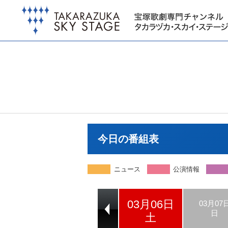
今日の番組表
ニュース
公演情報
03月06日
03月04日
03月05日
03月07
木
金
日
土