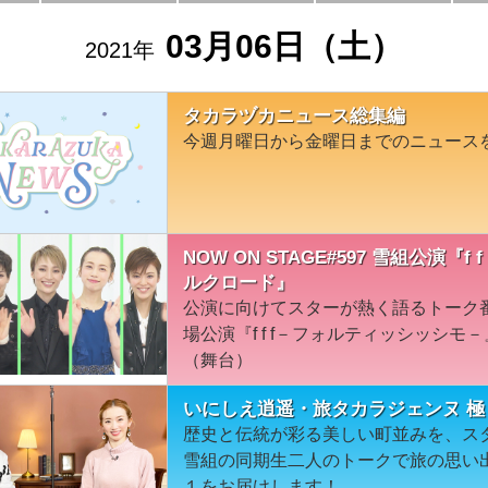
03月06日（土）
2021年
タカラヅカニュース総集編
今週月曜日から金曜日までのニュース
NOW ON STAGE#597 雪組公演
ルクロード』
公演に向けてスターが熱く語るトーク
場公演『f f f－フォルティッシッシ
（舞台）
いにしえ逍遥・旅タカラジェンヌ 極
歴史と伝統が彩る美しい町並みを、ス
雪組の同期生二人のトークで旅の思い
１をお届けします！