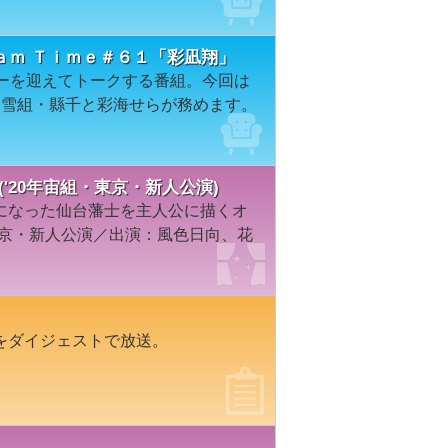
ａｍ Ｔｉｍｅ＃６１「彩凪翔」
ターを迎えてトークする番組。今回は
を雪組・縣千と彩海せらが務めます。
－('20年宙組・東京・新人公演)
になった仙台藩士を主人公に描くオ
東京・新人公演／出演：風色日向、花
をダイジェストで放送。