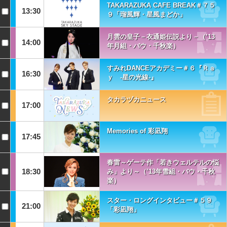
TAKARAZUKA CAFE BREAK＃７５
13:30
９「瑠風輝・星風まどか」
月雲の皇子－衣通姫伝説より－（’13
14:00
年月組・バウ・千秋楽）
すみれDANCEアカデミー＃６『Ｒａ
16:30
ｙ -星の光線-』
タカラヅカニュース
17:00
Memories of 彩凪翔
17:45
春雷～ゲーテ作「若きウェルテルの悩
18:30
み」より～（’13年雪組・バウ・千秋
楽）
スター・ロングインタビュー＃５９
21:00
「彩凪翔」