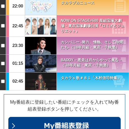
タカラヅカニュース
22:00
NOW ON STAGE#600 星組宝塚大劇
22:45
場・東京宝塚劇場公演『ロミオとジュ
リエット』
カンパニー -努力、情熱、そして仲間
23:30
たち-（'18年月組・東京・千秋楽）
BADDY－悪党は月からやって来る－
01:15
（'18年月組・東京・千秋楽）
タカラ's 歌＃８１「木村信司特集」
02:45
My番組表に登録したい番組にチェックを入れてMy番
組表登録ボタンを押してください。