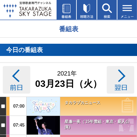
番組表
今日の番組表
2021年
03月23日（火）
タカラヅカニュース
07:00
星逢一夜（'15年雪組・東京・新人公
07:45
演）