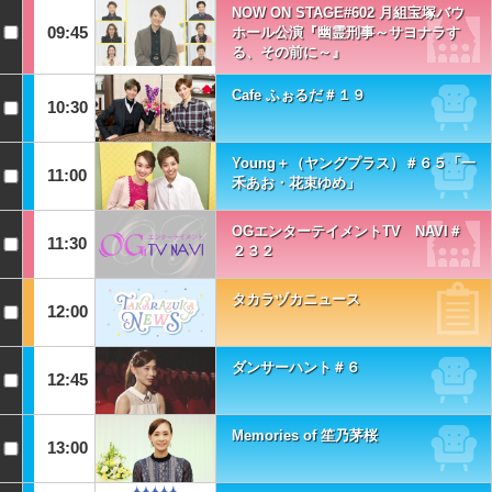
NOW ON STAGE#602 月組宝塚バウ
09:45
ホール公演『幽霊刑事～サヨナラす
る、その前に～』
Cafe ふぉるだ＃１９
10:30
Young＋（ヤングプラス）＃６５「一
11:00
禾あお・花束ゆめ」
OGエンターテイメントTV NAVI＃
11:30
２３２
タカラヅカニュース
12:00
ダンサーハント＃６
12:45
Memories of 笙乃茅桜
13:00