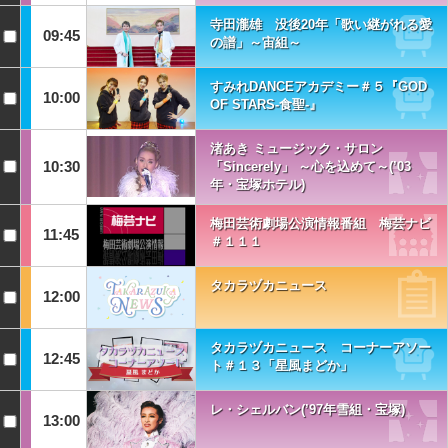
寺田瀧雄 没後20年「歌い継がれる愛
09:45
の譜」～宙組～
すみれDANCEアカデミー＃５『GOD
10:00
OF STARS-食聖-』
渚あき ミュージック・サロン
10:30
「Sincerely」 ～心を込めて～(’03
年・宝塚ホテル)
梅田芸術劇場公演情報番組 梅芸ナビ
11:45
＃１１１
タカラヅカニュース
12:00
タカラヅカニュース コーナーアソー
12:45
ト＃１３「星風まどか」
レ・シェルバン(’97年雪組・宝塚)
13:00