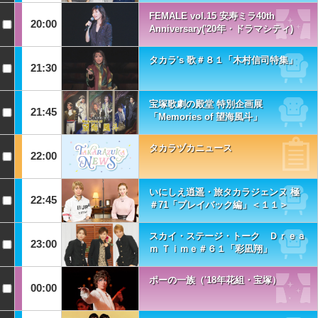
FEMALE vol.15 安寿ミラ40th
20:00
Anniversary('20年・ドラマシティ)
タカラ's 歌＃８１「木村信司特集」
21:30
宝塚歌劇の殿堂 特別企画展
21:45
「Memories of 望海風斗」
タカラヅカニュース
22:00
いにしえ逍遥・旅タカラジェンヌ 極
22:45
＃71「プレイバック編」＜１１＞
スカイ・ステージ・トーク Ｄｒｅａ
23:00
ｍ Ｔｉｍｅ＃６１「彩凪翔」
ポーの一族（'18年花組・宝塚）
00:00