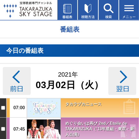
番組表
今日の番組表
2021年
03月02日（火）
タカラヅカニュース
07:00
めぐり会いは再び 2nd／Etoile de
07:45
TAKARAZUKA（’13年星組・東京・新
人公演）