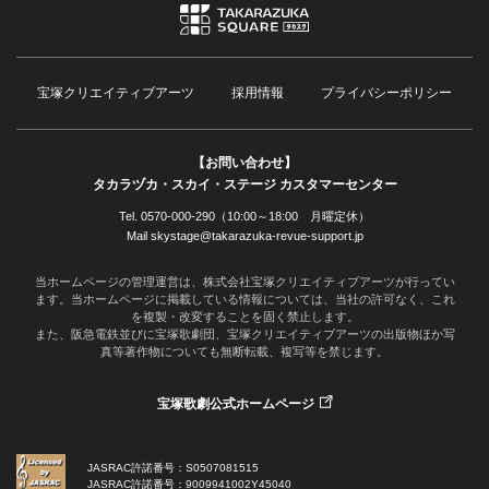
宝塚クリエイティブアーツ
採用情報
プライバシーポリシー
【お問い合わせ】
タカラヅカ・スカイ・ステージ カスタマーセンター
Tel. 0570-000-290（10:00～18:00 月曜定休）
Mail skystage@takarazuka-revue-support.jp
当ホームページの管理運営は、株式会社宝塚クリエイティブアーツが行ってい
ます。当ホームページに掲載している情報については、当社の許可なく、これ
を複製・改変することを固く禁止します。
また、阪急電鉄並びに宝塚歌劇団、宝塚クリエイティブアーツの出版物ほか写
真等著作物についても無断転載、複写等を禁じます。
宝塚歌劇公式ホームページ
JASRAC許諾番号：S0507081515
JASRAC許諾番号：9009941002Y45040