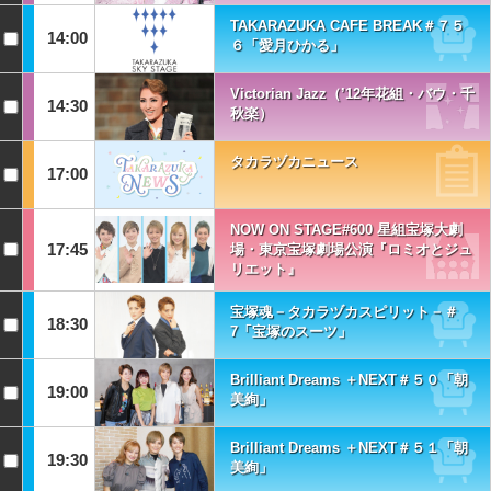
TAKARAZUKA CAFE BREAK＃７５
14:00
６「愛月ひかる」
Victorian Jazz（’12年花組・バウ・千
14:30
秋楽）
タカラヅカニュース
17:00
NOW ON STAGE#600 星組宝塚大劇
17:45
場・東京宝塚劇場公演『ロミオとジュ
リエット』
宝塚魂－タカラヅカスピリット－＃
18:30
7「宝塚のスーツ」
Brilliant Dreams ＋NEXT＃５０「朝
19:00
美絢」
Brilliant Dreams ＋NEXT＃５１「朝
19:30
美絢」