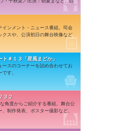
バウ・千秋楽／出演：朝夏まなと、白
テインメント・ニュース番組。司会
ックスや、公演初日の舞台映像など
ート＃１３「星風まどか」
ュースのコーナーを詰め合わせてお
ーです。
２３２
々な角度からご紹介する番組。舞台公
ー、制作発表、ポスター撮影など、