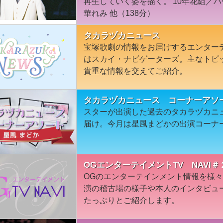
再生していく姿を描く。'10年花組／
華れみ 他（138分）
タカラヅカニュース
宝塚歌劇の情報をお届けするエンター
はスカイ・ナビゲーターズ。主なトピ
貴重な情報を交えてご紹介。
タカラヅカニュース コーナーアソ
スターが出演した過去のタカラヅカニ
届け。今月は星風まどかの出演コーナ
OGエンターテイメントTV NAVI＃
OGのエンターテインメント情報を様
演の稽古場の様子や本人のインタビュ
たっぷりとご紹介します。