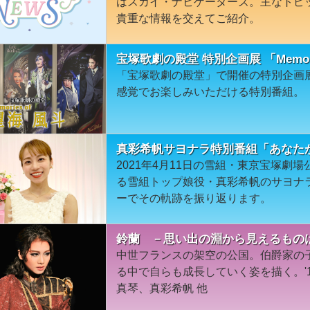
はスカイ・ナビゲーターズ。主なトピ
貴重な情報を交えてご紹介。
宝塚歌劇の殿堂 特別企画展 「Memori
「宝塚歌劇の殿堂」で開催の特別企画展「M
感覚でお楽しみいただける特別番組。
真彩希帆サヨナラ特別番組「あなた
2021年4月11日の雪組・東京宝塚劇
る雪組トップ娘役・真彩希帆のサヨナ
ーでその軌跡を振り返ります。
鈴蘭 －思い出の淵から見えるものは
中世フランスの架空の公国。伯爵家の
る中で自らも成長していく姿を描く。'
真琴、真彩希帆 他