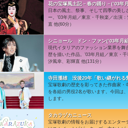
花の宝塚風土記－春の踊り－(’03年
日本の風土、祭事、そして四季の美し
ー。'03年月組／東京・千秋楽／出演
直 他(60分）
シニョール ドン・ファン(’03年月
現代イタリアのファッション業界を舞
歴を描いた作品。'03年月組／東京・
汐風幸、彩輝直 他(131分）
寺田瀧雄 没後20年「歌い継がれる
宝塚歌劇の歴史を彩ってきた作曲家・
を各組の男役2名が歌います。今回は
します。
タカラヅカニュース
宝塚歌劇の情報をお届けするエンター