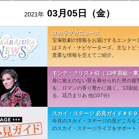
03月05日（金）
2021年
タカラヅカニュース
宝塚歌劇の情報をお届けするエンター
はスカイ・ナビゲーターズ。主なトピ
貴重な情報を交えてご紹介。
モンテ・クリスト伯（’13年宙組・
身に覚えのない罪を着せられた男の復
を、ロマンの香り豊かに描く。'13宙
る、花乃まりあ 他(107分)
スカイ・ステージ 必見ガイド＃６９
今月のスカイ・ステージの見どころを
のスカイ・ステージライフをサポート