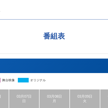
番組表
舞台映像
オリジナル
日
03月07日
03月08日
03月09日
日
月
火