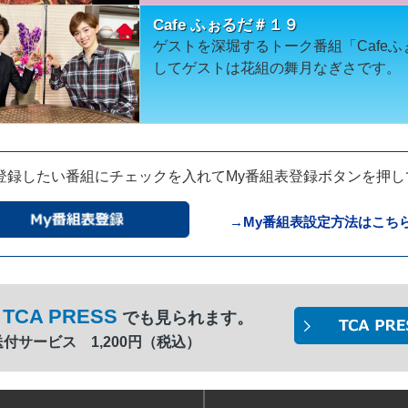
Cafe ふぉるだ＃１９
ゲストを深堀するトーク番組「Cafe
してゲストは花組の舞月なぎさです。
登録したい番組にチェックを入れてMy番組表登録ボタンを押
→My番組表設定方法はこち
TCA PRESS
でも見られます。
間送付サービス 1,200円（税込）