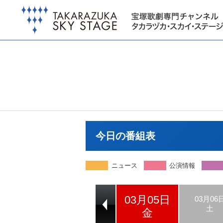
今日の番組表
ニュース
公演情報
03月05日
03月03日
03月04日
03月06
水
木
土
金