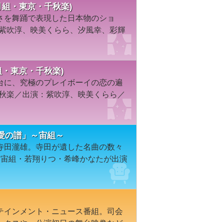
月組・東京・千秋楽)
さを舞踊で表現した日本物のショ
：紫吹淳、映美くらら、汐風幸、彩輝
組・東京・千秋楽)
台に、究極のプレイボーイの恋の遍
千秋楽／出演：紫吹淳、映美くらら／
愛の譜」～宙組～
寺田瀧雄。寺田が遺した名曲の数々
、宙組・若翔りつ・希峰かなたが出演
テインメント・ニュース番組。司会