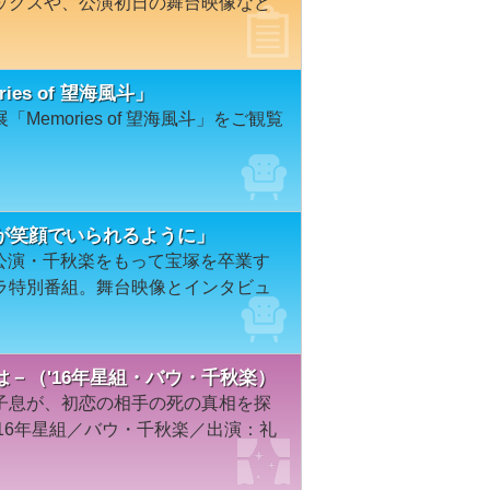
ックスや、公演初日の舞台映像など
es of 望海風斗」
emories of 望海風斗」をご観覧
が笑顔でいられるように」
場公演・千秋楽をもって宝塚を卒業す
ラ特別番組。舞台映像とインタビュ
－（'16年星組・バウ・千秋楽）
子息が、初恋の相手の死の真相を探
16年星組／バウ・千秋楽／出演：礼