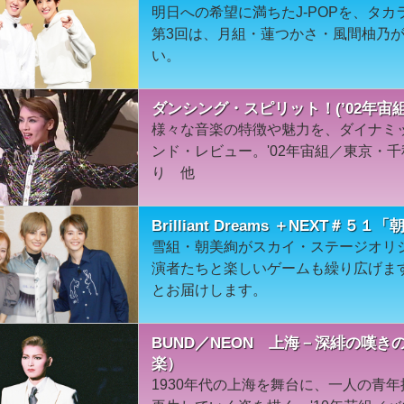
明日への希望に満ちたJ-POPを、タ
第3回は、月組・蓮つかさ・風間柚乃
い。
ダンシング・スピリット！(’02年宙
様々な音楽の特徴や魅力を、ダイナミ
ンド・レビュー。'02年宙組／東京・
り 他
Brilliant Dreams ＋NEXT＃５１
雪組・朝美絢がスカイ・ステージオリ
演者たちと楽しいゲームも繰り広げま
とお届けします。
BUND／NEON 上海－深緋の嘆き
楽）
1930年代の上海を舞台に、一人の青