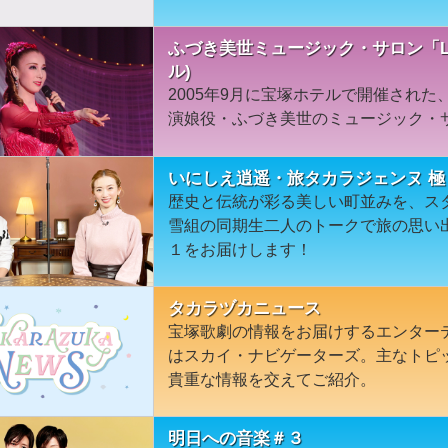
ふづき美世ミュージック・サロン「La vi
ル)
2005年9月に宝塚ホテルで開催された
演娘役・ふづき美世のミュージック・サロ
いにしえ逍遥・旅タカラジェンヌ 極
歴史と伝統が彩る美しい町並みを、ス
雪組の同期生二人のトークで旅の思い
１をお届けします！
タカラヅカニュース
宝塚歌劇の情報をお届けするエンター
はスカイ・ナビゲーターズ。主なトピ
貴重な情報を交えてご紹介。
明日への音楽＃３