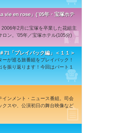
e en rose」(’05年・宝塚ホテ
、2006年2月に宝塚を卒業した花組主
ン。'05年／宝塚ホテル(105分)
＃71「プレイバック編」＜１１＞
ターが巡る旅番組をプレイバック！
出を振り返ります！今回はパート１
テインメント・ニュース番組。司会
ックスや、公演初日の舞台映像など