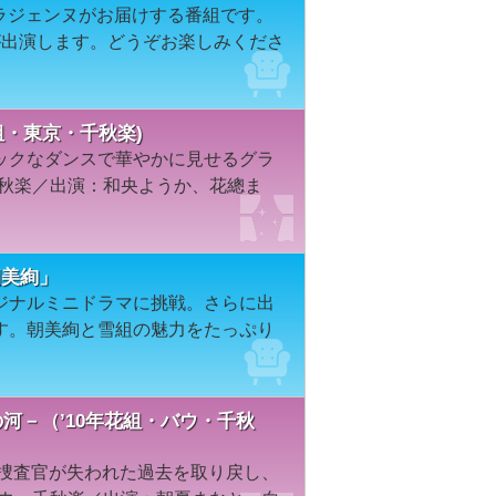
カラジェンヌがお届けする番組です。
が出演します。どうぞお楽しみくださ
組・東京・千秋楽)
ックなダンスで華やかに見せるグラ
千秋楽／出演：和央ようか、花總ま
「朝美絢」
ジナルミニドラマに挑戦。さらに出
す。朝美絢と雪組の魅力をたっぷり
の河－（’10年花組・バウ・千秋
年捜査官が失われた過去を取り戻し、