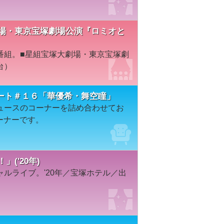
塚大劇場・東京宝塚劇場公演『ロミオと
番組。■星組宝塚大劇場・東京宝塚劇
台）
ート＃１６「華優希・舞空瞳」
ュースのコーナーを詰め合わせてお
ーナーです。
！」('20年)
ルライブ。'20年／宝塚ホテル／出