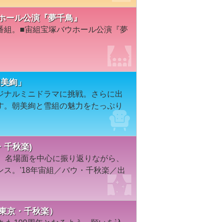
塚バウホール公演『夢千鳥』
番組。■宙組宝塚バウホール公演『夢
「朝美絢」
ジナルミニドラマに挑戦。さらに出
す。朝美絢と雪組の魅力をたっぷり
・千秋楽)
曲、名場面を中心に振り返りながら、
ス。'18年宙組／バウ・千秋楽／出
組・東京・千秋楽）