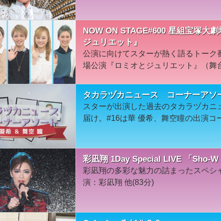
NOW ON STAGE#600 星組宝
ジュリエット』
公演に向けてスターが熱く語るトーク
場公演『ロミオとジュリエット』（舞
タカラヅカニュース コーナーアソ
スターが出演した過去のタカラヅカニ
届け。#16は華 優希、舞空瞳の出演コ
彩凪翔 1Day Special LIVE 「Sho-W
彩凪翔の多彩な魅力の詰まったスペシャ
演：彩凪翔 他(83分)