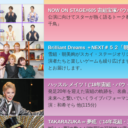
NOW ON STAGE#605 宙組宝
公演に向けてスターが熱く語るトーク
千鳥』
Brilliant Dreams ＋NEXT＃５２
雪組・朝美絢がスカイ・ステージオリ
演者たちと楽しいゲームも繰り広げま
とお届けします。
ハッスル メイツ！('18年宙組・バウ
発足20年を迎えた宙組の軌跡を、名
未来へと繋いでいくライブパフォーマン
演：和希そら 他(115分)
TAKARAZUKA ∞ 夢眩（'14年花