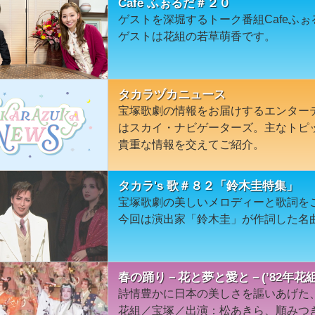
Cafe ふぉるだ＃２０
ゲストを深堀するトーク番組Cafeふ
ゲストは花組の若草萌香です。
タカラヅカニュース
宝塚歌劇の情報をお届けするエンター
はスカイ・ナビゲーターズ。主なトピ
貴重な情報を交えてご紹介。
タカラ's 歌＃８２「鈴木圭特集」
宝塚歌劇の美しいメロディーと歌詞を
今回は演出家「鈴木圭」が作詞した名
春の踊り－花と夢と愛と－(’82年花
詩情豊かに日本の美しさを謳いあげた、
花組／宝塚／出演：松あきら、順みつき