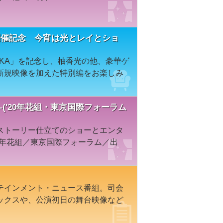
KA」開催記念 今宵は光とレイとショ
RAZUKA」を記念し、柚香光の他、豪華ゲ
新規映像を加えた特別編をお楽しみ
 2020-('20年花組・東京国際フォーラム
ストーリー仕立てのショーとエンタ
0年花組／東京国際フォーラム／出
テインメント・ニュース番組。司会
ックスや、公演初日の舞台映像など