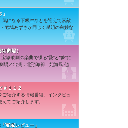
さ」
、気になる下級生などを迎えて素敵
組・壱城あずさが同じく星組の白妙な
田芸術劇場）
宝塚歌劇の楽曲で綴る“愛”と“夢”に
術劇場／出演：北翔海莉、妃海風 他
ビ＃１１２
をご紹介する情報番組。インタビュ
交えてご紹介します。
8「宝塚レビュー」