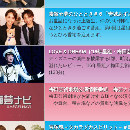
素敵☆夢のひととき＃６「壱城あず
お世話になった上級生、仲のいい仲間
なひとときを過ごす番組。第6回は星
つとひろ香祐を迎えます。
LOVE & DREAM（'16年星組・梅
ディズニーの楽曲を披露するⅠ部、Ⅱ部は
溢れたレビュー。'16年星組／梅田芸
(133分)
梅田芸術劇場公演情報番組 梅芸ナ
梅田芸術劇場がお届けする様々な公演
ーや舞台、稽古場などの貴重な映像を
宝塚魂－タカラヅカスピリット－＃