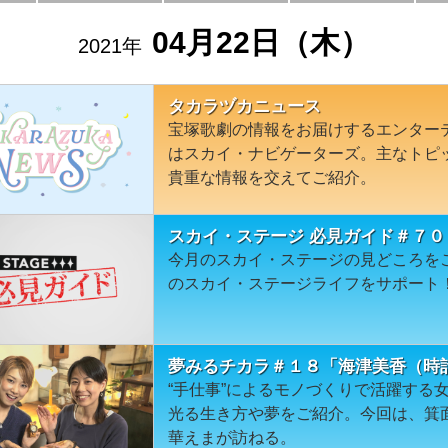
04月22日（木）
2021年
タカラヅカニュース
宝塚歌劇の情報をお届けするエンター
はスカイ・ナビゲーターズ。主なトピ
貴重な情報を交えてご紹介。
スカイ・ステージ 必見ガイド＃７０
今月のスカイ・ステージの見どころを
のスカイ・ステージライフをサポート
夢みるチカラ＃１８「海津美香（時
“手仕事”によるモノづくりで活躍する
光る生き方や夢をご紹介。今回は、箕
華えまが訪ねる。