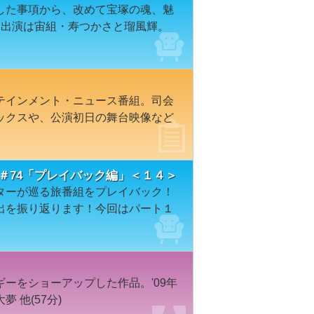
した事項から、改めて宝塚の魂、魅
。出演は宙組・寿つかさと瑠風輝。
テインメント・ニュース番組。司会
ックスや、公演初日の舞台映像など
＃74「プレイバック編」＜１４＞
ターが巡る旅番組をプレイバック！
出を振り返ります！今回はパート１
ーをショーアップした作品。'09年
 他(57分)