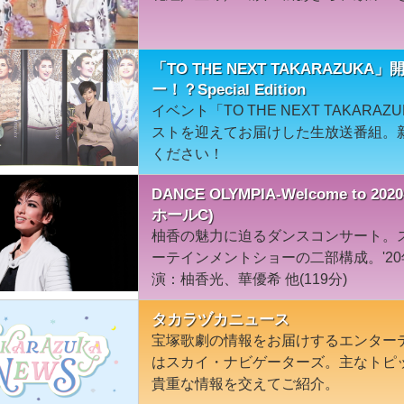
「TO THE NEXT TAKARAZU
ー！？Special Edition
イベント「TO THE NEXT TAKA
ストを迎えてお届けした生放送番組。
ください！
DANCE OLYMPIA-Welcome to
ホールC)
柚香の魅力に迫るダンスコンサート。
ーテインメントショーの二部構成。'2
演：柚香光、華優希 他(119分)
タカラヅカニュース
宝塚歌劇の情報をお届けするエンター
はスカイ・ナビゲーターズ。主なトピ
貴重な情報を交えてご紹介。