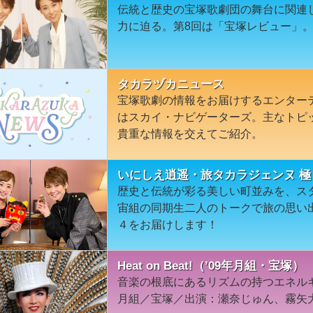
伝統と歴史の宝塚歌劇団の舞台に関連
力に迫る。第8回は「宝塚レビュー」
タカラヅカニュース
宝塚歌劇の情報をお届けするエンター
はスカイ・ナビゲーターズ。主なトピ
貴重な情報を交えてご紹介。
いにしえ逍遥・旅タカラジェンヌ 極
歴史と伝統が彩る美しい町並みを、ス
宙組の同期生二人のトークで旅の思い
４をお届けします！
Heat on Beat!（’09年月組・宝塚）
音楽の根底にあるリズムの持つエネルギ
月組／宝塚／出演：瀬奈じゅん、霧矢大夢