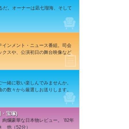
ぉるだ。オーナーは凪七瑠海、そして
テインメント・ニュース番組。司会
ックスや、公演初日の舞台映像など
ご一緒に歌い楽しんでみませんか。
曲の数々から厳選しお送りします。
組・宝塚)
絢爛豪華な日本物レビュー。 '82年
 他（52分）