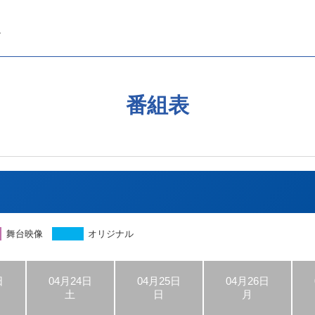
番組表
舞台映像
オリジナル
日
04月24日
04月25日
04月26日
土
日
月