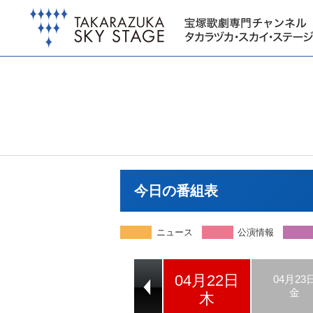
今日の番組表
ニュース
公演情報
04月22日
04月20日
04月21日
04月23
火
水
金
木