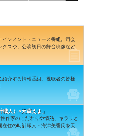
テインメント・ニュース番組。司会
ックスや、公演初日の舞台映像など
ご紹介する情報番組。視聴者の皆様
！
計職人）×天華えま」
女性作家のこだわりや情熱、キラリと
面在住の時計職人・海津美香氏を天