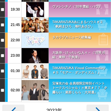
ヴァレンチノ（’92年雪組・バウ）
19:30
TAKARAZUKAあにまるハウス＃２
21:45
「帆純まひろ・海叶あさひ」
タカラヅカニュース総集編
22:00
大坂侍－けったいな人々－（’07年月
23:00
組・東特・千秋楽）
TAKARAZUKA Visual Commentary
01:30
＃５『モアー・ダンディズム！』
宝塚友の会 会員様限定特別イベント
トークスペシャルｉｎ東京＃７７「夕
02:00
霧らい・菜那くらら・大河凜」
2022年