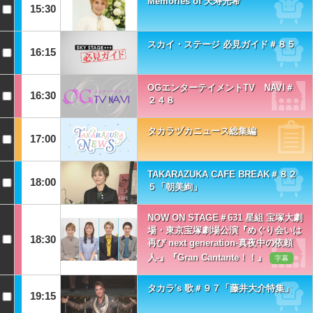
Memories of 天寿光希
15:30
スカイ・ステージ 必見ガイド＃８５
16:15
OGエンターテイメントTV NAVI＃
16:30
２４８
タカラヅカニュース総集編
17:00
TAKARAZUKA CAFE BREAK＃８２
18:00
５「朝美絢」
NOW ON STAGE＃631 星組 宝塚大劇
場・東京宝塚劇場公演『めぐり会いは
18:30
再び next generation‐真夜中の依頼
人‐』『Gran Cantante！！』
字幕
タカラ's 歌＃９７「藤井大介特集」
19:15