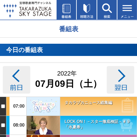
番組表
今日の番組表
2022年
07月09日（土）
タカラヅカニュース総集編
07:00
LOCK ON！－スター徹底検証－＃９
08:00
「水夏希」