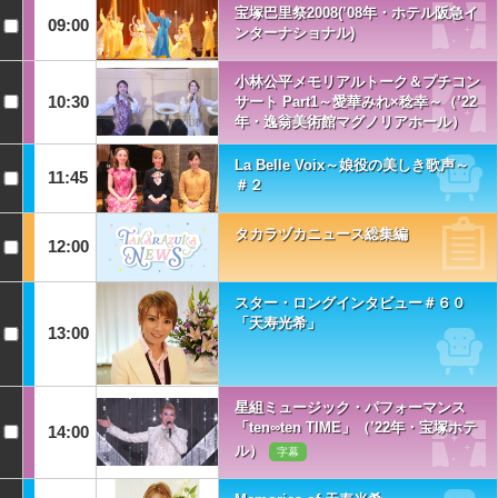
宝塚巴里祭2008(’08年・ホテル阪急イ
09:00
ンターナショナル)
小林公平メモリアルトーク＆プチコン
10:30
サート Part1～愛華みれ×稔幸～（’22
年・逸翁美術館マグノリアホール）
La Belle Voix～娘役の美しき歌声～
11:45
＃２
タカラヅカニュース総集編
12:00
スター・ロングインタビュー＃６０
「天寿光希」
13:00
星組ミュージック・パフォーマンス
「ten∞ten TIME」（’22年・宝塚ホテ
14:00
ル）
字幕