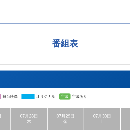
番組表
舞台映像
オリジナル
字幕
字幕あり
日
07月28日
07月29日
07月30日
木
金
土