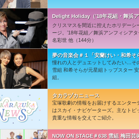
Delight Holiday（'18年花
クリスマスを間近に控えたホリデーシ
ージ。'18年花組／舞浜アンフィシア
名彩世 他（144分）
夢の音楽会＃１「安蘭けい・和希そ
憧れの人とデュエットしてみたい…そ
雪組 和希そらが元星組トップスター 
組。
タカラヅカニュース
宝塚歌劇の情報をお届けするエンター
はスカイ・ナビゲーターズ。主なトピ
貴重な情報を交えてご紹介。
NOW ON STAGE＃638 雪組 梅田芸