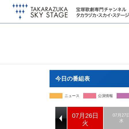
今日の番組表
ニュース
公演情報
07月26日
07月24日
07月25日
07月27
日
月
水
火