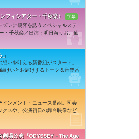
組・舞浜アンフィシアター・千秋楽）
字幕
ーズンに観客を誘うスペシャルステ
ター・千秋楽／出演：明日海りお、仙
ら」
の想いを叶える新番組がスタート。
安蘭けいとお届けするトーク＆音楽番
テインメント・ニュース番組。司会
ックスや、公演初日の舞台映像など
術劇場公演『ODYSSEY－The Age