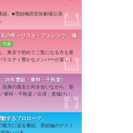
番組。■雪組梅田芸術劇場公演
－』
『巡礼の年～リスト・フェレンツ、魂
字幕
も、東京で初めてご覧になる方も更
バラエティ豊かなメンバーが楽しく
男～（’05年雪組・東特・千秋楽）
、自身の過去と向き合いながら、新
組／東特・千秋楽／出演：貴城けい、
＃８「躍動するプロローグ」
の魅力に迫る番組。星組編のゲスト
は音咲いつき。