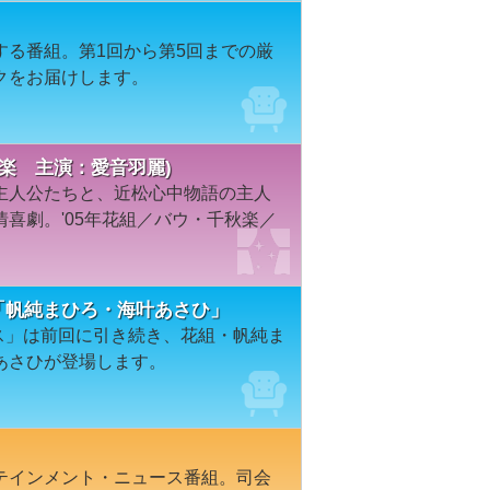
する番組。第1回から第5回までの厳
クをお届けします。
秋楽 主演：愛音羽麗)
主人公たちと、近松心中物語の主人
喜劇。'05年花組／バウ・千秋楽／
２「帆純まひろ・海叶あさひ」
ウス」は前回に引き続き、花組・帆純ま
あさひが登場します。
テインメント・ニュース番組。司会