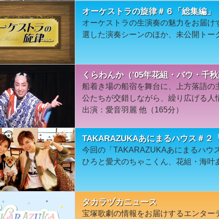
オーケストラの旋律＃６「総集編」
オーケストラの生演奏の魅力をお届け
選した演奏シーンのほか、未公開トー
くらわんか（’05年花組・バウ・千
船着き場の船宿を舞台に、上方落語の
公たちが交錯しながら、繰り広げる人情
出演：愛音羽麗 他（165分）
TAKARAZUKAあにまるハウス＃
今回の「TAKARAZUKAあにまるハ
ひろと愛犬のちゃこくん、花組・海叶
タカラヅカニュース
宝塚歌劇の情報をお届けするエンター