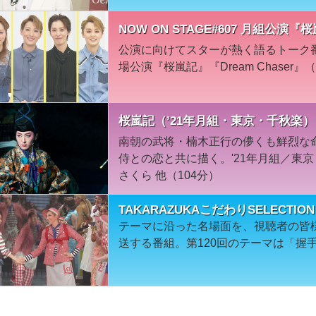
NOW ON STAGE#607 月組公演『桜
公演に向けてスターが熱く語るトーク
場公演『桜嵐記』『Dream Chaser』
桜嵐記（’21年月組・東京・千秋楽）
南朝の武将・楠木正行の儚くも鮮烈な
侍との恋と共に描く。'21年月組／東
さくら 他（104分）
TAKARAZUKAこだわりSELECT
テーマに沿った名場面を、視聴者の皆
送する番組。第120回のテーマは「握