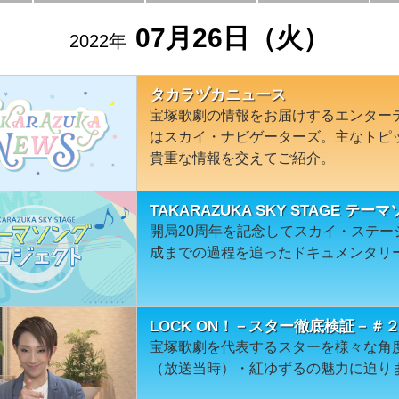
07月26日（火）
2022年
タカラヅカニュース
宝塚歌劇の情報をお届けするエンター
はスカイ・ナビゲーターズ。主なトピ
貴重な情報を交えてご紹介。
TAKARAZUKA SKY STAGE テー
開局20周年を記念してスカイ・ステ
成までの過程を追ったドキュメンタリ
LOCK ON！－スター徹底検証－＃
宝塚歌劇を代表するスターを様々な角
（放送当時）・紅ゆずるの魅力に迫り