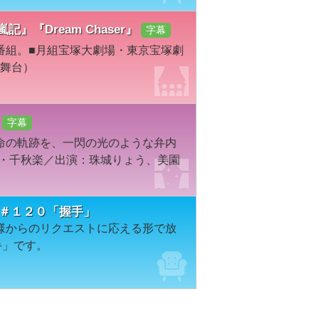
嵐記』『Dream Chaser』
字幕
番組。■月組宝塚大劇場・東京宝塚劇
（舞台）
字幕
命の軌跡を、一閃の光のような弁内
京・千秋楽／出演：珠城りょう、美園
ION＃１２０「握手」
様からのリクエストに応える形で放
手」です。