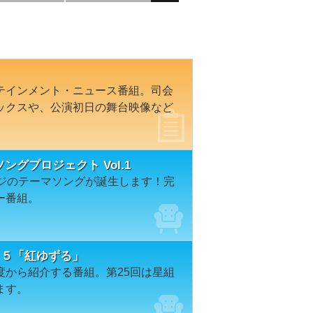
テインメント・ニュース番組。司会
ックスや、公演初日の舞台映像など
マソングプロジェクト Vol.1
ージのテーマソングが誕生します！完
ー番組。
２５「紅ゆずる」
度から紹介する番組。第25回は星組
ます。