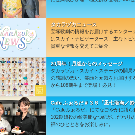
タカラヅカニュース
宝塚歌劇の情報をお届けするエンター
はスカイ・ナビゲーターズ。主なトピ
貴重な情報を交えてご紹介。
20周年！月組からのメッセージ
タカラヅカ・スカイ・ステージの開局
の感謝の想い、笑顔と元気をお届けす
から108期生まで登場！必見！
Cafe ふぉるだ＃３６「凪七瑠海／
「Cafeふぉるだ」にてなごやかに語
102期娘役の鈴美梛なつ紀がこだわり
福のひとときをお楽しみに。