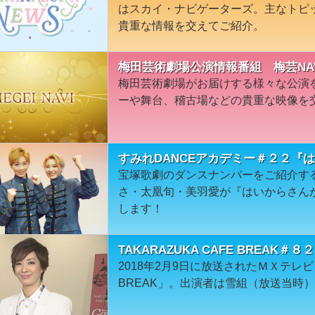
はスカイ・ナビゲーターズ。主なトピ
貴重な情報を交えてご紹介。
梅田芸術劇場公演情報番組 梅芸NA
梅田芸術劇場がお届けする様々な公演
ーや舞台、稽古場などの貴重な映像を
すみれDANCEアカデミー＃２２『
宝塚歌劇のダンスナンバーをご紹介す
さ・太凰旬・美羽愛が『はいからさん
します！
TAKARAZUKA CAFE BREAK
2018年2月9日に放送されたＭＸテレビ「T
BREAK」。出演者は雪組（放送当時