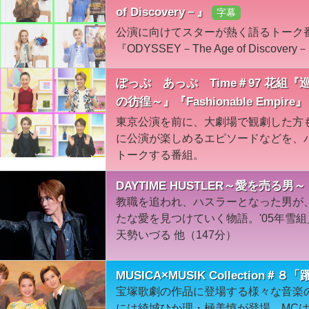
of Discovery－』
字幕
公演に向けてスターが熱く語るトーク
『ODYSSEY－The Age of Discovery
ぽっぷ あっぷ Time＃97 花組
の彷徨～』『Fashionable Empire』
東京公演を前に、大劇場で観劇した方
に公演が楽しめるエピソードなどを、
トークする番組。
DAYTIME HUSTLER～愛を売る
教職を追われ、ハスラーとなった男が
たな愛を見つけていく物語。'05年雪
天勢いづる 他（147分）
MUSICA×MUSIK Collection
宝塚歌劇の作品に登場する様々な音楽
には綺城ひか理・極美慎が登場。MC