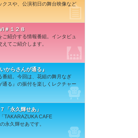
ックスや、公演初日の舞台映像など
VI＃１２８
をご紹介する情報番組。インタビュ
交えてご紹介します。
はいからさんが通る』
る番組。今回は、花組の舞月なぎ
が通る』の振付を楽しくレクチャー
＃８２７「永久輝せあ」
AKARAZUKA CAFE
）の永久輝せあです。