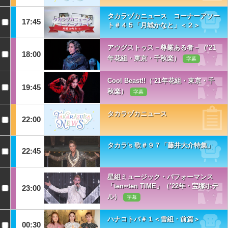
タカラヅカニュース コーナーアソー
17:45
ト＃４５「月城かなと」＜２＞
アウグストゥス－尊厳ある者－（’21
18:00
年花組・東京・千秋楽）
字幕
Cool Beast!!（’21年花組・東京・千
19:45
秋楽）
字幕
タカラヅカニュース
22:00
タカラ's 歌＃９７「藤井大介特集」
22:45
星組ミュージック・パフォーマンス
「ten∞ten TIME」（’22年・宝塚ホテ
23:00
ル）
字幕
ハナコトバ＃１＜雪組・前篇＞
00:30