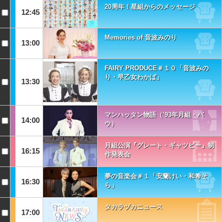
20周年！星組からのメッセージ
12:45
Memories of 音波みのり
13:00
FAIRY PRODUCE＃１０「音波みの
り・早乙女わかば」
13:30
マンハッタン物語（’93年月組・バ
14:00
ウ）
月組公演『グレート・ギャツビー』制
16:15
作発表会
夢の音楽会＃１「安蘭けい・和希そ
16:30
ら」
タカラヅカニュース
17:00