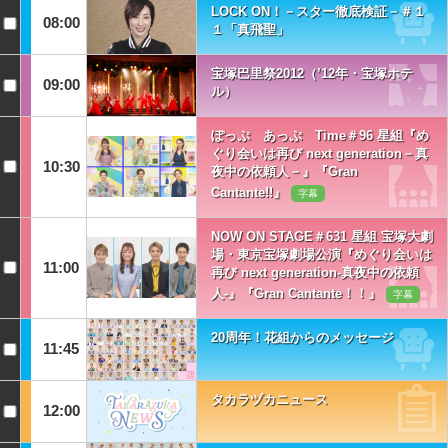
LOCK ON！－スター徹底検証－＃１
08:00
１「真飛聖」
宝塚巴里祭2012（’12年・宝塚ホテ
09:00
ル）
ぽっぷ あっぷ Time＃96 星組『め
ぐり会いは再び next generation－真
10:30
夜中の依頼人－』『Gran
Cantante!!』
字幕
NOW ON STAGE＃631 星組 宝塚大劇
場・東京宝塚劇場公演『めぐり会いは
11:00
再び next generation‐真夜中の依頼
人‐』『Gran Cantante！！』
字幕
20周年！花組からのメッセージ
11:45
タカラヅカニュース
12:00