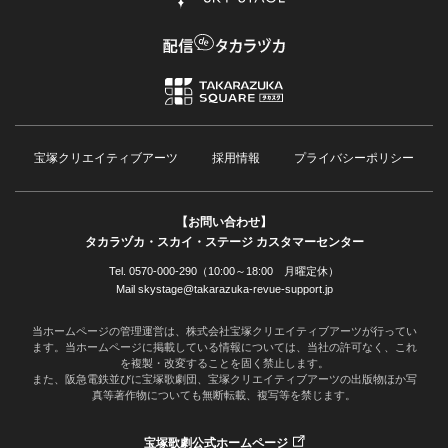
宝塚クリエイティブアーツ
採用情報
プライバシーポリシー
【お問い合わせ】
タカラヅカ・スカイ・ステージ カスタマーセンター
Tel. 0570-000-290（10:00～18:00 月曜定休）
Mail skystage@takarazuka-revue-support.jp
当ホームページの管理運営は、株式会社宝塚クリエイティブアーツが行ってい
ます。当ホームページに掲載している情報については、当社の許可なく、これ
を複製・改変することを固く禁止します。
また、阪急電鉄並びに宝塚歌劇団、宝塚クリエイティブアーツの出版物ほか写
真等著作物についても無断転載、複写等を禁じます。
宝塚歌劇公式ホームページ