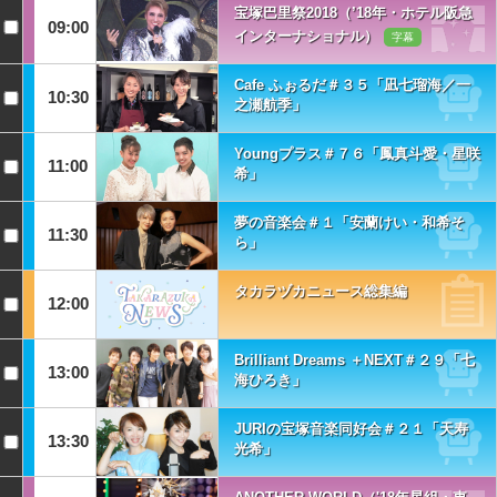
宝塚巴里祭2018（’18年・ホテル阪急
09:00
インターナショナル）
字幕
Cafe ふぉるだ＃３５「凪七瑠海／一
10:30
之瀬航季」
Youngプラス＃７６「鳳真斗愛・星咲
11:00
希」
夢の音楽会＃１「安蘭けい・和希そ
11:30
ら」
タカラヅカニュース総集編
12:00
Brilliant Dreams ＋NEXT＃２９「七
13:00
海ひろき」
JURIの宝塚音楽同好会＃２１「天寿
13:30
光希」