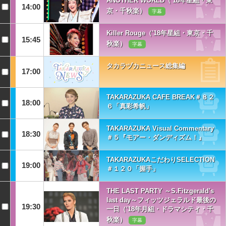
ANOTHER WORLD（'18年星組・東
14:00
京・千秋楽）
字幕
Killer Rouge（'18年星組・東京・千
15:45
秋楽）
字幕
タカラヅカニュース総集編
17:00
TAKARAZUKA CAFE BREAK＃８２
18:00
６「真彩希帆」
TAKARAZUKA Visual Commentary
18:30
＃５『モアー・ダンディズム！』
TAKARAZUKAこだわりSELECTION
19:00
＃１２０「握手」
THE LAST PARTY ～S.Fitzgerald's
last day～フィッツジェラルド最後の
19:30
一日（'18年月組・ドラマシティ・千
秋楽）
字幕