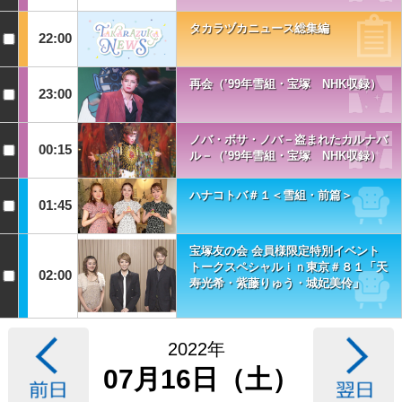
タカラヅカニュース総集編
22:00
再会（’99年雪組・宝塚 NHK収録）
23:00
ノバ・ボサ・ノバ－盗まれたカルナバ
00:15
ル－（’99年雪組・宝塚 NHK収録）
ハナコトバ＃１＜雪組・前篇＞
01:45
宝塚友の会 会員様限定特別イベント
トークスペシャルｉｎ東京＃８１「天
02:00
寿光希・紫藤りゅう・城妃美伶」
2022年
07月16日（土）