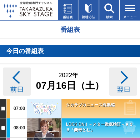
番組表
今日の番組表
2022年
07月16日（土）
タカラヅカニュース総集編
07:00
LOCK ON！－スター徹底検証－＃１
08:00
６「蘭寿とむ」