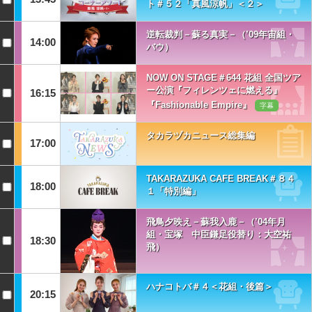
ト＃５２「真風涼帆」＜２＞
逆転裁判－蘇る真実－（’09年宙組・
14:00
バウ）
NOW ON STAGE＃644 花組 全国ツア
ー公演『フィレンツェに燃える』
16:15
『Fashionable Empire』
字幕
タカラヅカニュース総集編
17:00
TAKARAZUKA CAFE BREAK＃８４
18:00
１「特別編」
飛鳥夕映え－蘇我入鹿－（’04年月
組・宝塚 中臣鎌足役替り：大空祐
18:30
飛）
ハナコトバ＃４＜花組・後篇＞
20:15