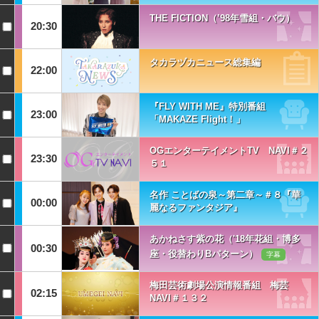
THE FICTION（’98年雪組・バウ）
20:30
タカラヅカニュース総集編
22:00
『FLY WITH ME』特別番組
23:00
「MAKAZE Flight！」
OGエンターテイメントTV NAVI＃２
23:30
５１
名作 ことばの泉～第二章～＃８『華
00:00
麗なるファンタジア』
あかねさす紫の花（'18年花組・博多
00:30
座・役替わりBパターン）
字幕
梅田芸術劇場公演情報番組 梅芸
02:15
NAVI＃１３２