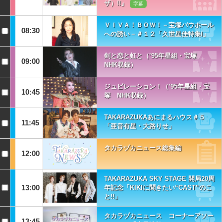
ザ）!!』
字幕
ＶＩＶＡ！ＢＯＷ！－宝塚バウホール
08:30
への誘い－＃１２「久世星佳特集Ⅰ」
剣と恋と虹と（’95年星組・宝塚
09:00
NHK収録）
ジュビレーション！（’95年星組・宝
10:45
塚 NHK収録）
TAKARAZUKAあにまるハウス＃５
11:45
「亜音有星・大路りせ」
タカラヅカニュース総集編
12:00
TAKARAZUKA SKY STAGE 開局20周
13:00
年記念「KIKIに聞きたい“CAST”のこ
と!!」
タカラヅカニュース コーナーアソー
13:45