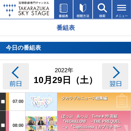
番組表
今日の番組表
2022年
10月29日（土）
タカラヅカニュース総集編
07:00
ぽっぷ あっぷ Time＃99 宙組
『HiGH&LOW －THE PREQUEL
08:00
－』『Capricciosa（カプリチョー