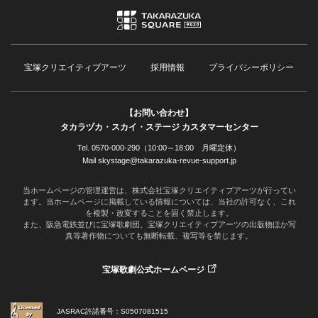
宝塚クリエイティブアーツ
採用情報
プライバシーポリシー
【お問い合わせ】
タカラヅカ・スカイ・ステージ カスタマーセンター
Tel. 0570-000-290（10:00～18:00 月曜定休）
Mail skystage@takarazuka-revue-support.jp
当ホームページの管理運営は、株式会社宝塚クリエイティブアーツが行ってい
ます。当ホームページに掲載している情報については、当社の許可なく、これ
を複製・改変することを固く禁止します。
また、阪急電鉄並びに宝塚歌劇団、宝塚クリエイティブアーツの出版物ほか写
真等著作物についても無断転載、複写等を禁じます。
宝塚歌劇公式ホームページ
JASRAC許諾番号：S0507081515