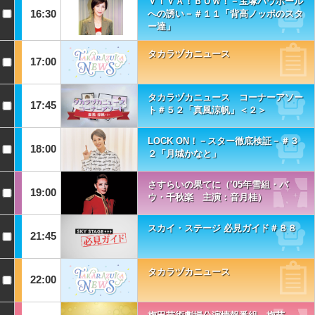
ＶＩＶＡ！ＢＯＷ！－宝塚バウホール
16:30
への誘い－＃１１「背高ノッポのスタ
ー達」
タカラヅカニュース
17:00
タカラヅカニュース コーナーアソー
17:45
ト＃５２「真風涼帆」＜２＞
LOCK ON！－スター徹底検証－＃３
18:00
２「月城かなと」
さすらいの果てに（’05年雪組・バ
19:00
ウ・千秋楽 主演：音月桂）
スカイ・ステージ 必見ガイド＃８８
21:45
タカラヅカニュース
22:00