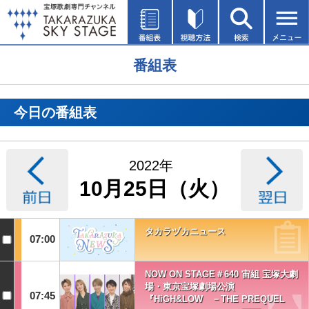
番組表
今日の番組表
2022年
10月25日（火）
タカラヅカニュース
07:00
NOW ON STAGE＃640 宙組 宝塚大劇
場・東京宝塚劇場公演
07:45
『HiGH&LOW －THE PREQUEL