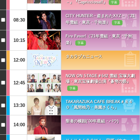
－』『Capricciosa!!』
字幕
CITY HUNTER－盗まれたXYZ－（'21
08:30
年雪組・東京・千秋楽）
字幕
Fire Fever!（'21年雪組・東京・千秋
10:15
楽）
字幕
タカラヅカニュース
12:00
NOW ON STAGE＃642 雪組 宝塚大劇
場・東京宝塚劇場公演『蒼穹の昴』
12:45
字幕
TAKARAZUKA CAFE BREAK＃８４
13:30
０「風間柚乃・美園さくら」
聖者の横顔(’00年星組・バウ)
14:00