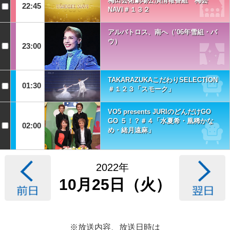
梅田芸術劇場公演情報番組 梅芸
22:45
NAVI＃１３２
アルバトロス、南へ（’06年雪組・バ
ウ）
23:00
TAKARAZUKAこだわりSELECTION
01:30
＃１２３「スモーク」
VO5 presents JURIのどんだけGO
GO ５！？＃４「水夏希・凰稀かな
02:00
め・緒月遠麻」
2022年
10月25日（火）
※放送内容、放送日時は